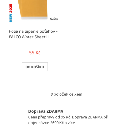
Fólia na lepenie poťahov -
FALCO Water Sheet II
55 Kč
DO KOŠÍKU
3
položek celkem
O
v
l
Doprava ZDARMA
á
Cena přepravy od 95 Kč. Doprava ZDARMA při
d
objednávce 2600 Kč a více
a
c