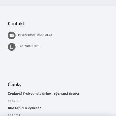
Kontakt
info
@
pingpongobchod.cz
+421 948 650071
Články
Zvuková frekvencia driev - rýchlosť dreva
10.7.2022
Aké lepidlo vybrať?
10.7.2022