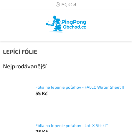
Přejít
Můj účet
na
obsah
LEPÍCÍ FÓLIE
Nejprodávanější
Fólia na lepenie poťahov - FALCO Water Sheet II
55 Kč
Fólia na lepenie poťahov - Lat-X StickIT
25 Kč