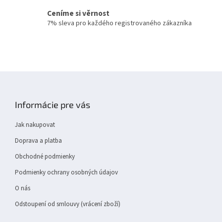
í
Ceníme si věrnost
p
7% sleva pro každého registrovaného zákazníka
r
v
k
y
v
ý
Z
p
á
i
p
s
Informácie pre vás
a
u
t
Jak nakupovat
í
Doprava a platba
Obchodné podmienky
Podmienky ochrany osobných údajov
O nás
Odstoupení od smlouvy (vrácení zboží)