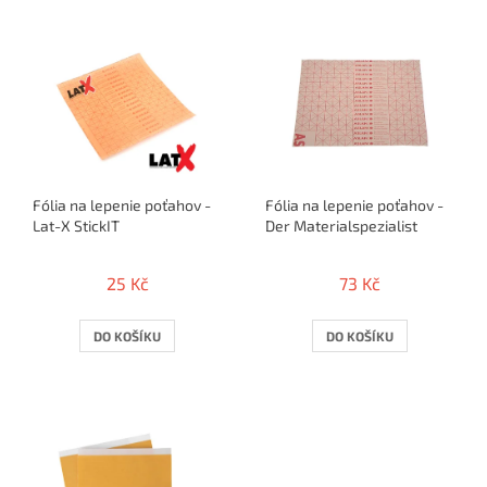
k
V
t
ý
ů
p
i
s
p
r
o
Fólia na lepenie poťahov -
Fólia na lepenie poťahov -
d
Lat-X StickIT
Der Materialspezialist
u
k
t
25 Kč
73 Kč
ů
DO KOŠÍKU
DO KOŠÍKU