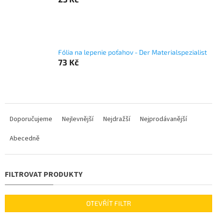
Fólia na lepenie poťahov - Der Materialspezialist
73 Kč
Ř
a
Doporučujeme
Nejlevnější
Nejdražší
Nejprodávanější
z
Abecedně
e
n
í
p
r
o
d
OTEVŘÍT FILTR
u