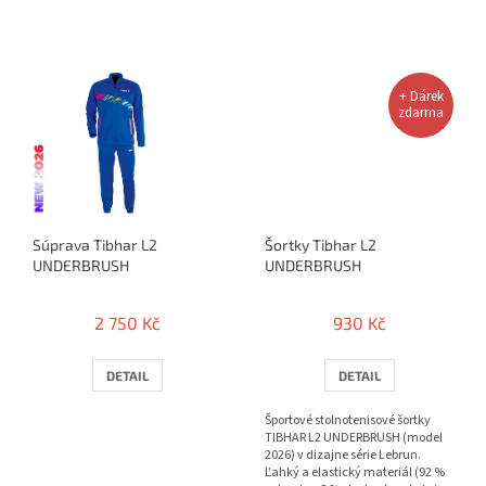
+ Dárek
zdarma
Súprava Tibhar L2
Šortky Tibhar L2
UNDERBRUSH
UNDERBRUSH
2 750 Kč
930 Kč
DETAIL
DETAIL
Športové stolnotenisové šortky
TIBHAR L2 UNDERBRUSH (model
2026) v dizajne série Lebrun.
Ľahký a elastický materiál (92 %