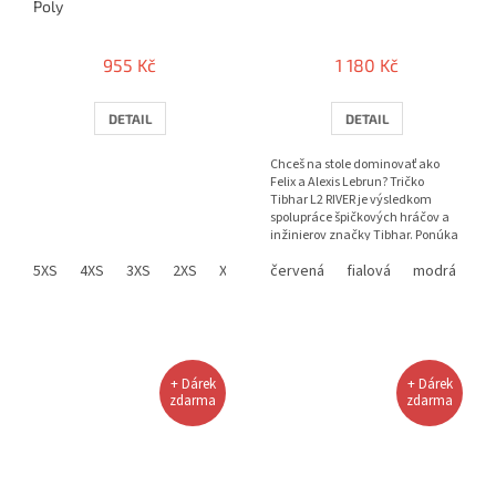
Poly
955 Kč
1 180 Kč
DETAIL
DETAIL
Chceš na stole dominovať ako
Felix a Alexis Lebrun? Tričko
Tibhar L2 RIVER je výsledkom
spolupráce špičkových hráčov a
inžinierov značky Tibhar. Ponúka
bezkonkurenčnú...
5XS
4XS
3XS
2XS
XS
S
červená
M
L
fialová
XL
2XL
modrá
3XL
4X
+ Dárek
+ Dárek
zdarma
zdarma