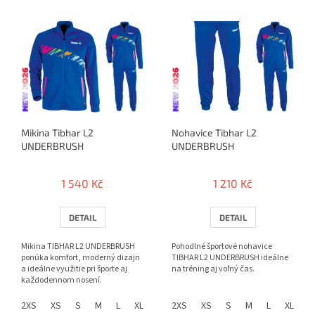
k
V
t
ý
ů
p
i
s
p
r
o
Mikina Tibhar L2
Nohavice Tibhar L2
d
UNDERBRUSH
UNDERBRUSH
u
k
t
1 540 Kč
1 210 Kč
ů
DETAIL
DETAIL
Mikina TIBHAR L2 UNDERBRUSH
Pohodlné športové nohavice
ponúka komfort, moderný dizajn
TIBHAR L2 UNDERBRUSH ideálne
a ideálne využitie pri športe aj
na tréning aj voľný čas.
každodennom nosení.
2XS
XS
S
M
L
XL
2XL
2XS
3XL
XS
4XL
S
M
L
XL
2