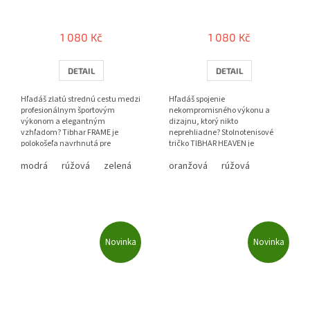
1 080 Kč
1 080 Kč
DETAIL
DETAIL
Hľadáš zlatú strednú cestu medzi
Hľadáš spojenie
profesionálnym športovým
nekompromisného výkonu a
výkonom a elegantným
dizajnu, ktorý nikto
vzhľadom? Tibhar FRAME je
neprehliadne? Stolnotenisové
polokošeľa navrhnutá pre
tričko TIBHAR HEAVEN je
stolných tenistov, ktorí oceňujú
navrhnuté pre hráčov, ktorí chcú
modrá
rúžová
zelená
oranžová
rúžová
voľnosť pohybu...
na turnajoch nielen...
Novinka
Novinka