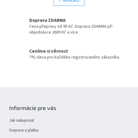
l
NAHORU
n
á
k
d
o
v
a
Doprava ZDARMA
á
c
Cena přepravy od 95 Kč. Doprava ZDARMA při
n
í
objednávce 2600 Kč a více
í
p
r
v
Ceníme si věrnost
k
7% sleva pro každého registrovaného zákazníka
y
v
ý
p
i
s
Z
u
á
p
Informácie pre vás
a
t
Jak nakupovat
í
Doprava a platba