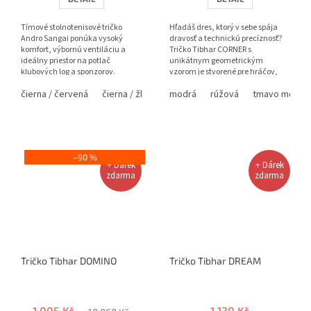
Tímové stolnotenisové tričko
Hľadáš dres, ktorý v sebe spája
Andro Sangai ponúka vysoký
dravosť a technickú precíznosť?
komfort, výbornú ventiláciu a
Tričko Tibhar CORNER s
ideálny priestor na potlač
unikátnym geometrickým
klubových log a sponzorov.
vzorom je stvorené pre hráčov,
ktorí sa neboja vyčnievať z
čierna / červená
čierna / žltá
modrá / žltá
modrá
rúžová
tmavo modrá
davu....
–90 %
+ Dárek
+ Dárek
zdarma
zdarma
Tričko Tibhar DOMINO
Tričko Tibhar DREAM
1 005 Kč
1 130 Kč