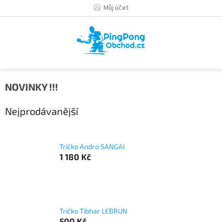
Přejít
Můj účet
na
obsah
NOVINKY !!!
Nejprodávanější
Tričko Andro SANGAI
1 180 Kč
Tričko Tibhar LEBRUN
500 Kč