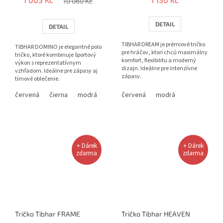
10 060 Kč
DETAIL
DETAIL
TIBHAR DREAM je prémiové tričko
TIBHAR DOMINO je elegantné polo
pre hráčov, ktorí chcú maximálny
tričko, ktoré kombinuje športový
komfort, flexibilitu a moderný
výkon s reprezentatívnym
dizajn. Ideálne pre intenzívne
vzhľadom. Ideálne pre zápasy aj
zápasy.
tímové oblečenie.
červená
čierna
modrá
červená
modrá
+ Dárek
+ Dárek
zdarma
zdarma
Tričko Tibhar FRAME
Tričko Tibhar HEAVEN