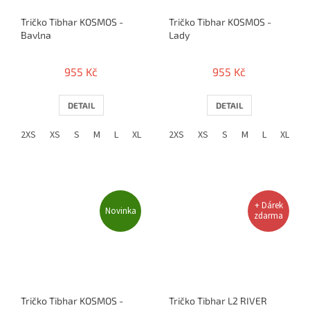
Tričko Tibhar KOSMOS -
Tričko Tibhar KOSMOS -
Bavlna
Lady
955 Kč
955 Kč
DETAIL
DETAIL
2XS
XS
S
M
L
XL
2XL
2XS
3XL
XS
4XL
S
5XL
M
L
čierna / m
XL
2
+ Dárek
Novinka
zdarma
Tričko Tibhar KOSMOS -
Tričko Tibhar L2 RIVER