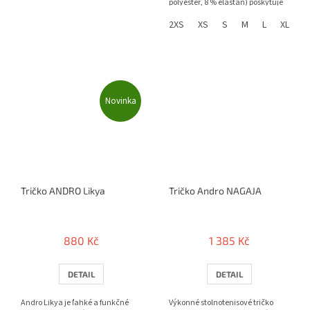
polyester, 8 % elastan) poskytuje
maximálnu voľnosť...
2XS
XS
S
M
L
XL
2
Novinka
Tričko ANDRO Likya
Tričko Andro NAGAJA
880 Kč
1 385 Kč
DETAIL
DETAIL
Andro Likya je ľahké a funkčné
Výkonné stolnotenisové tričko