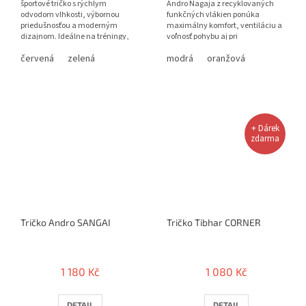
športové tričko s rýchlym
Andro Nagaja z recyklovaných
odvodom vlhkosti, výbornou
funkčných vlákien ponúka
priedušnosťou a moderným
maximálny komfort, ventiláciu a
dizajnom. Ideálne na tréningy,
voľnosť pohybu aj pri
zápasy aj každodenné nosenie.
najnáročnejších zápasoch.
červená
zelená
modrá
oranžová
+ Dárek
zdarma
Tričko Andro SANGAI
Tričko Tibhar CORNER
1 180 Kč
1 080 Kč
DETAIL
DETAIL