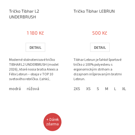
Tričko Tibhar L2
Tričko Tibhar LEBRUN
UNDERBRUSH
1 180 Kč
500 Kč
DETAIL
DETAIL
Moderné stolnotenisové tričko
Tibhar Lebrun je ľahké športové
TIBHAR L2 UNDERBRUSH (model
tričko z 100% polyesteru s
2026), ktoré nosia bratia Alexis a
ergonomickým strihom a
Félix Lebrun – obaja v TOP 10
dizajnom inšpirovaným bratmi
svetového rebríčka. Ľahký,
Lebrun.
priedušný materiál zo 100 %...
modrá
rúžová
2XS
XS
S
M
L
XL
2
+ Dárek
zdarma