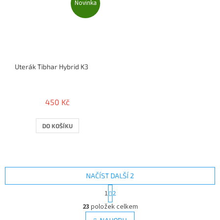
Novinka
Uterák Tibhar Hybrid K3
450 Kč
DO KOŠÍKU
NAČÍST DALŠÍ 2
S
1
2
t
O
r
23
položek celkem
v
á