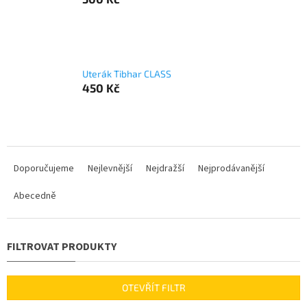
Uterák Tibhar CLASS
450 Kč
Ř
a
Doporučujeme
Nejlevnější
Nejdražší
Nejprodávanější
z
Abecedně
e
n
í
p
r
o
d
OTEVŘÍT FILTR
u