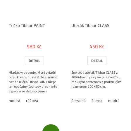
Tričko Tibhar PAINT
Uterák Tibhar CLASS
980 Kč
450 Kč
DETAIL
DETAIL
Hľadáš vybavenie, ktoré vyjadrí
Športový uterák Tibhar CLASS z
tvoju kreativitu na stole aj mimo
100% bavlny s vysokou savosťou,
neho? Tričko Tibhar PAINT nie je
mäkkým povrchom a praktickým
len obyčajný športový dres – je to
rozmerom 100 × 50 cm.
vyjadrenie štýlu spojené s
technickou...
modrá
rúžová
červená
čierna
modrá