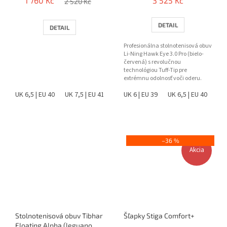
1 760 Kč
3 525 Kč
2 520 Kč
DETAIL
DETAIL
Profesionálna stolnotenisová obuv
Li-Ning Hawk Eye 3.0 Pro (bielo-
červená) s revolučnou
technológiou Tuff-Tip pre
extrémnu odolnosť voči oderu.
Ponúka špičkovú stabilitu,...
UK 6,5 | EU 40
UK 7,5 | EU 41
UK 6 | EU 39
UK 6,5 | EU 40
UK 
–36 %
Akcia
Stolnotenisová obuv Tibhar
Šľapky Stiga Comfort+
Floating Alpha (leguano