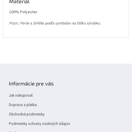
Materiál
100% Polyester
Pozn.: Perte a žehlite podľa symbolov na štítku výrobku.
Z
á
p
Informácie pre vás
a
t
Jak nakupovat
í
Doprava a platba
Obchodné podmienky
Podmienky ochrany osobných údajov