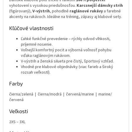
vyhotovení s vysokou priedušnosťou.
Karcsnejší dámsky strih
(figúrovaný),
V-výstrih
, pohodlné
raglánové rukávy
a farebné
akcenty na rukávoch. Ideálne na tréning, zápasy aj klubové sety.
Kľúčové vlastnosti
Ľahké funkčné prevedenie – rýchly odvod vlhkosti,
príjemné nosenie.
Voľnejší komfortný pocit a výborná voľnosť pohybu
vďaka raglánovým rukávom.
V-výstrih a ženská silueta pre čistý, športový vzhľad.
Vhodné pre klubové objednávky (viac farieb a široký
rozsah veľkostí).
Farby
čierna/zelená | čierna/modrá | červená/marine | marine/
červená
Veľkosti
2XS – 3XL