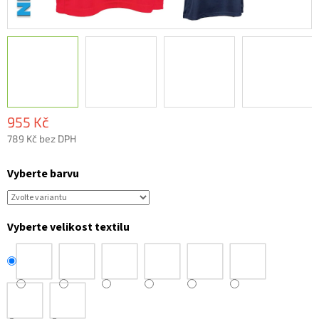
955 Kč
789 Kč bez DPH
Měrná
cena:
Vyberte barvu
Vyberte velikost textilu