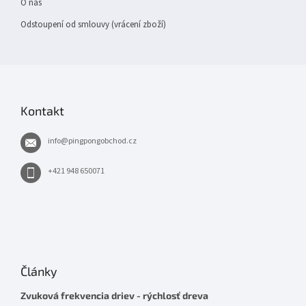
O nás
Odstoupení od smlouvy (vrácení zboží)
Kontakt
info
@
pingpongobchod.cz
+421 948 650071
Články
Zvuková frekvencia driev - rýchlosť dreva