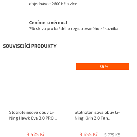
objednávce 2600 Kč a více
Ceníme si věrnost
7% sleva pro každého registrovaného zákazníka
SOUVISEJÍCÍ PRODUKTY
–36 %
Stolnotenisová obuv Li-
Stolnotenisová obuv Li-
Ning Hawk Eye 3.0 PRO
Ning Kirin 2.0 Fan
(blue)
Zhendong
3 525 Kč
3 655 Kč
5 775 Kč