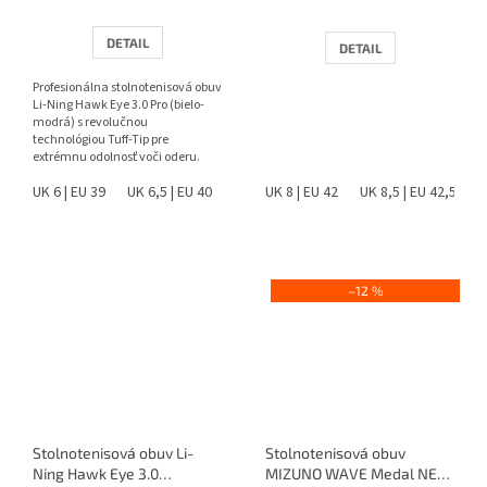
DETAIL
DETAIL
Profesionálna stolnotenisová obuv
Li-Ning Hawk Eye 3.0 Pro (bielo-
modrá) s revolučnou
technológiou Tuff-Tip pre
extrémnu odolnosť voči oderu.
Ponúka špičkovú stabilitu,...
UK 6 | EU 39
UK 6,5 | EU 40
UK 7,5 | EU 41
UK 8 | EU 42
UK 8 | EU 42
UK 8,5 | EU 42,5
UK 8,5 |
–12 %
Stolnotenisová obuv Li-
Stolnotenisová obuv
Ning Hawk Eye 3.0
MIZUNO WAVE Medal NEO