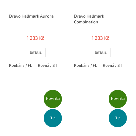
Drevo Hallmark Aurora
Drevo Hallmark
Combination
1 233 Kč
1 233 Kč
DETAIL
DETAIL
Konkána / FL
Rovná / ST
Anatomická / AN
Konkána / FL
Rovná / ST
Ana
Novinka
Novinka
Tip
Tip