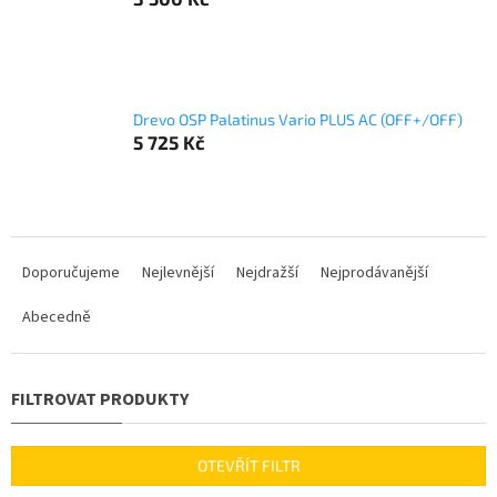
Drevo OSP Palatinus Vario PLUS AC (OFF+/OFF)
5 725 Kč
Ř
a
Doporučujeme
Nejlevnější
Nejdražší
Nejprodávanější
z
Abecedně
e
n
í
p
r
o
d
OTEVŘÍT FILTR
u