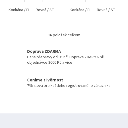
Konkána / FL
Rovná / ST
Konkána / FL
Rovná / ST
16
položek celkem
O
v
l
Doprava ZDARMA
á
Cena přepravy od 95 Kč. Doprava ZDARMA při
d
objednávce 2600 Kč a více
a
c
í
Ceníme si věrnost
p
7% sleva pro každého registrovaného zákazníka
r
v
k
y
v
ý
Z
p
á
i