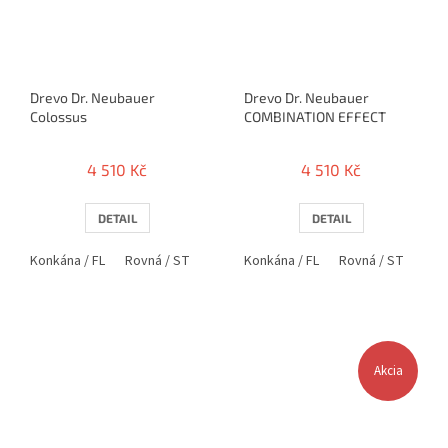
Drevo Dr. Neubauer
Drevo Dr. Neubauer
Colossus
COMBINATION EFFECT
4 510 Kč
4 510 Kč
DETAIL
DETAIL
Konkána / FL
Rovná / ST
Anatomická / AN
Konkána / FL
Rovná / ST
Ana
Akcia