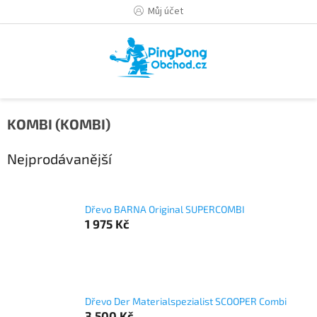
Přejít
Můj účet
na
obsah
KOMBI (KOMBI)
Nejprodávanější
Dřevo BARNA Original SUPERCOMBI
1 975 Kč
Dřevo Der Materialspezialist SCOOPER Combi
3 500 Kč