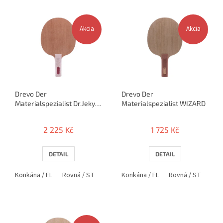
k
V
t
ý
Akcia
Akcia
ů
p
i
s
p
r
o
Drevo Der
Drevo Der
d
Materialspezialist Dr.Jekyll
Materialspezialist WIZARD
u
and Mr.Hyde
k
t
2 225 Kč
1 725 Kč
ů
DETAIL
DETAIL
Konkána / FL
Rovná / ST
Anatomická / AN
Konkána / FL
Rovná / ST
Ana