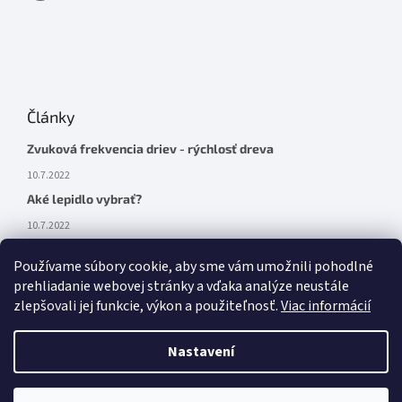
Články
Zvuková frekvencia driev - rýchlosť dreva
10.7.2022
Aké lepidlo vybrať?
10.7.2022
Používame súbory cookie, aby sme vám umožnili pohodlné
prehliadanie webovej stránky a vďaka analýze neustále
zlepšovali jej funkcie, výkon a použiteľnosť.
Viac informácií
Facebook
Nastavení