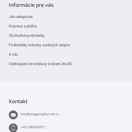
p
s
Informácie pre vás
a
u
t
Jak nakupovat
í
Doprava a platba
Obchodné podmienky
Podmienky ochrany osobných údajov
O nás
Odstoupení od smlouvy (vrácení zboží)
Kontakt
info
@
pingpongobchod.cz
+421 948 650071