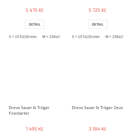
5 475 Kč
5 725 Kč
DETAIL
DETAIL
S = 157x150 mm
M = 158x150 mm
S = 157x150 mm
L = 159x150 mm
M = 158x150 m
Drevo Sauer & Tröger
Drevo Sauer & Tröger Zeus
Firestarter
1 495 Kč
3 184 Kč