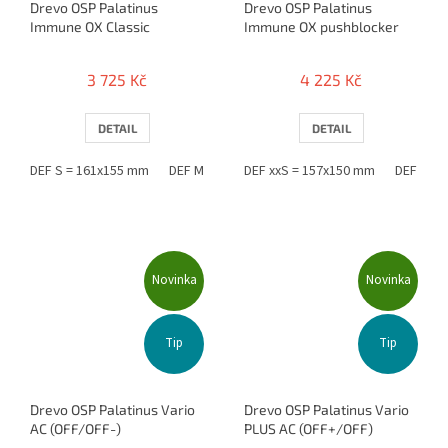
Drevo OSP Palatinus
Drevo OSP Palatinus
Immune OX Classic
Immune OX pushblocker
3 725 Kč
4 225 Kč
DETAIL
DETAIL
DEF S = 161x155 mm
DEF M = 163x157 mm
DEF xxS = 157x150 mm
DEF L = 165x159 mm
DEF IS =
Novinka
Novinka
Tip
Tip
Drevo OSP Palatinus Vario
Drevo OSP Palatinus Vario
AC (OFF/OFF-)
PLUS AC (OFF+/OFF)