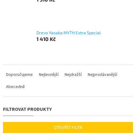
Drevo Yasaka MYTH Extra Special
1 410 Kč
Ř
a
Doporučujeme
Nejlevnější
Nejdražší
Nejprodávanější
z
Abecedně
e
n
í
p
r
o
d
OTEVŘÍT FILTR
u