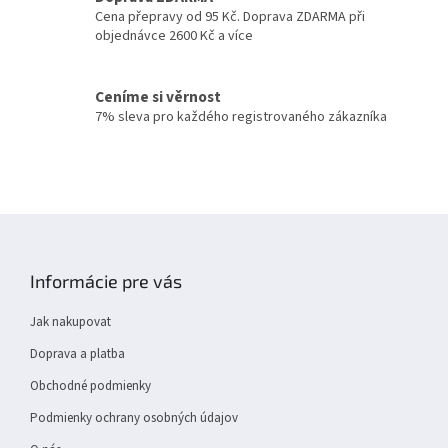
á
c
Cena přepravy od 95 Kč. Doprava ZDARMA při
n
í
objednávce 2600 Kč a více
í
p
r
v
Ceníme si věrnost
k
7% sleva pro každého registrovaného zákazníka
y
v
ý
p
i
s
Z
u
á
p
Informácie pre vás
a
t
Jak nakupovat
í
Doprava a platba
Obchodné podmienky
Podmienky ochrany osobných údajov