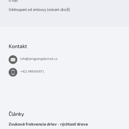
O nás
Odstoupení od smlouvy (vrácení zboží)
Kontakt
info
@
pingpongobchod.cz
+421 948 650071
Články
Zvuková frekvencia driev - rýchlosť dreva