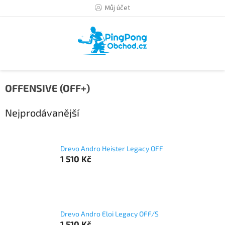
Přejít
Můj účet
na
obsah
OFFENSIVE (OFF+)
Nejprodávanější
Drevo Andro Heister Legacy OFF
1 510 Kč
Drevo Andro Eloi Legacy OFF/S
1 510 Kč