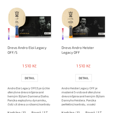
k
V
t
ý
ů
p
i
s
p
r
o
Drevo Andro Eloi Legacy
Drevo Andro Heister
d
OFF/S
Legacy OFF
u
k
t
1 510 Kč
1 510 Kč
ů
DETAIL
DETAIL
Andro Eloi Legacy OFF/S je rýchle
Andro Heister Legacy OFF je
ofenzívne drevo inšpirované
moderné 5-vrstvové ofenzívne
herným štýlom Damiena Eloiho.
drevo inšpirované herným štýlom
Ponúka explozívnu dynamiku,
Dannyho Heistera. Ponúka
čistý cit dreva a výbornú kontrolu
perfektnú kontrolu, vysoký
pri agresívnych...
spinový potenciál a prirodzený
Konkána / FL
Rovná / ST
Anatomická / AN
Konkána / FL
Rovná / ST
Ana
cit...