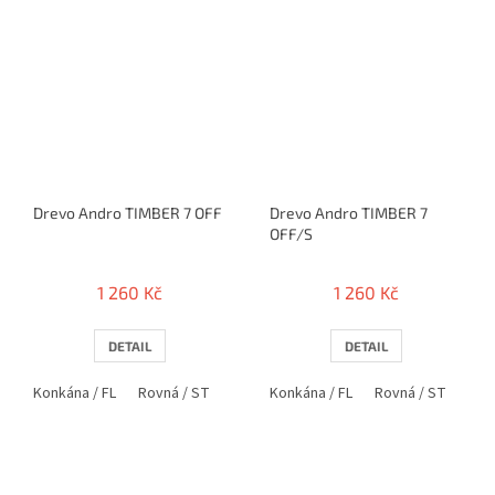
Drevo Andro TIMBER 7 OFF
Drevo Andro TIMBER 7
OFF/S
1 260 Kč
1 260 Kč
DETAIL
DETAIL
Konkána / FL
Rovná / ST
Anatomická / AN
Konkána / FL
Rovná / ST
Ana