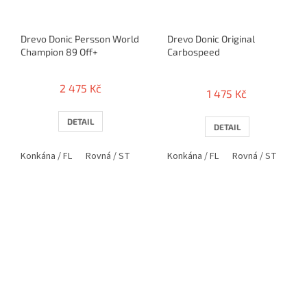
Drevo Donic Persson World
Drevo Donic Original
Champion 89 Off+
Carbospeed
Průměrné
hodnocení
2 475 Kč
1 475 Kč
produktu
je
5,0
DETAIL
DETAIL
z
5
Konkána / FL
Rovná / ST
Konkána / FL
Rovná / ST
hvězdiček.