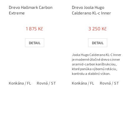
Drevo Hallmark Carbon
Drevo Joola Hugo
Extreme
Calderano KL-c Inner
1 875 Kč
3 250 Kč
DETAIL
DETAIL
Joola Hugo Calderano KL-C Inner
je moderné útočné drevo s inner
aramid-carbon konštrukciou,
ktoré ponúka výbornú rotáciu,
kontrolu a stabilný výkon.
Konkána / FL
Rovná / ST
Anatomická / AN
Konkána / FL
Rovná / ST
Pen