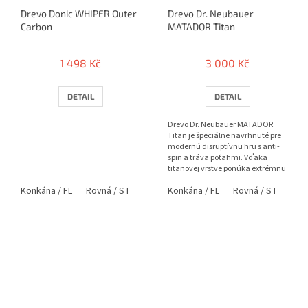
Drevo Donic WHIPER Outer
Drevo Dr. Neubauer
Carbon
MATADOR Titan
1 498 Kč
3 000 Kč
DETAIL
DETAIL
Drevo Dr. Neubauer MATADOR
Titan je špeciálne navrhnuté pre
modernú disruptívnu hru s anti-
spin a tráva poťahmi. Vďaka
titanovej vrstve ponúka extrémnu
kontrolu pri blokoch,...
Konkána / FL
Rovná / ST
Konkána / FL
Rovná / ST
Ana