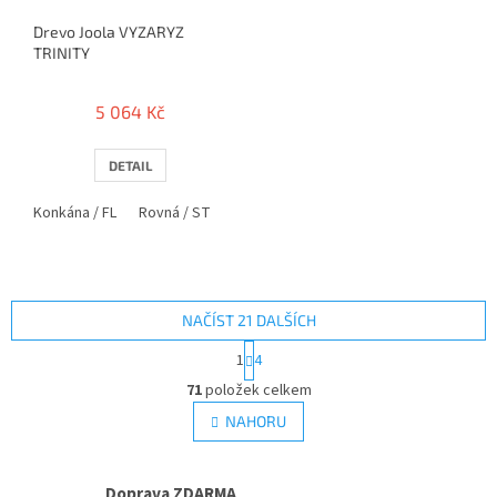
Drevo Joola VYZARYZ
TRINITY
5 064 Kč
DETAIL
Konkána / FL
Rovná / ST
NAČÍST 21 DALŠÍCH
S
1
4
t
O
r
71
položek celkem
v
á
l
NAHORU
n
á
k
d
o
v
a
Doprava ZDARMA