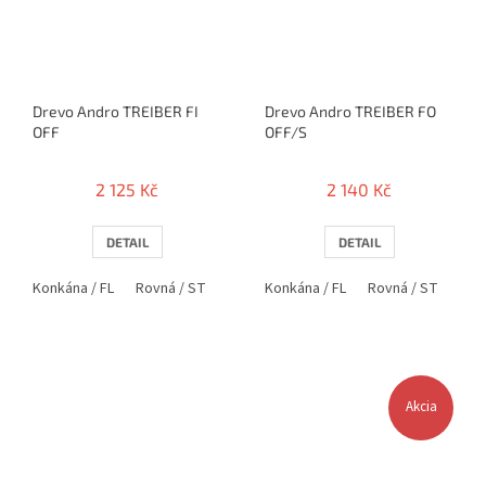
Drevo Andro TREIBER FI
Drevo Andro TREIBER FO
OFF
OFF/S
2 125 Kč
2 140 Kč
DETAIL
DETAIL
Konkána / FL
Rovná / ST
Anatomická / AN
Konkána / FL
Rovná / ST
Ana
Akcia