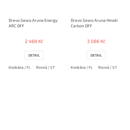
Drevo Gewo Aruna Energy
Drevo Gewo Aruna Hinoki
ARC OFF
Carbon OFF
2 468 Kč
3 086 Kč
DETAIL
DETAIL
Konkána / FL
Rovná / ST
Anatomická / AN
Konkána / FL
Rovná / ST
Ana