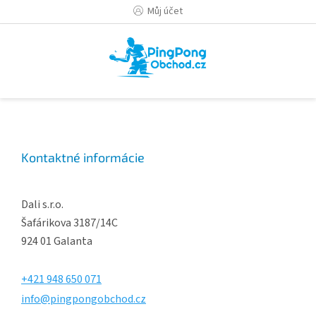
Přejít
Můj účet
na
obsah
Kontaktné informácie
Dali s.r.o.
Šafárikova 3187/14C
924 01 Galanta
+421 948 650 071
info@pingpongobchod.cz