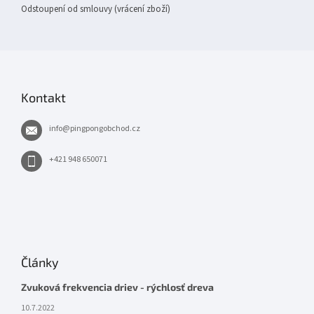
Odstoupení od smlouvy (vrácení zboží)
Kontakt
info
@
pingpongobchod.cz
+421 948 650071
Články
Zvuková frekvencia driev - rýchlosť dreva
10.7.2022