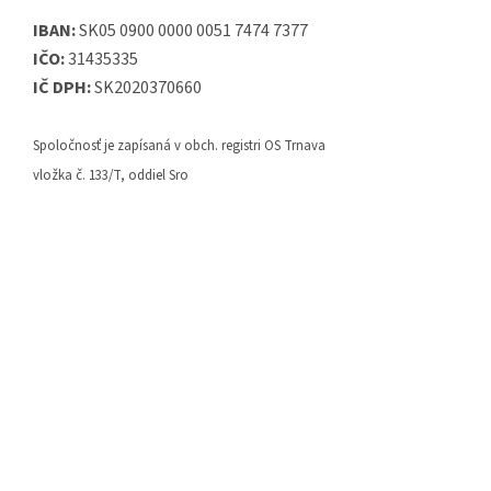
IBAN:
SK05 0900 0000 0051 7474 7377
IČO:
31435335
IČ DPH:
SK2020370660
Spoločnosť je zapísaná v obch. registri OS Trnava
vložka č. 133/T, oddiel Sro