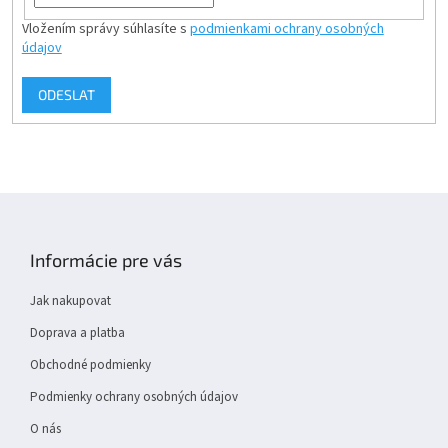
Vložením správy súhlasíte s
podmienkami ochrany osobných
údajov
ODESLAT
Z
á
p
Informácie pre vás
a
t
Jak nakupovat
í
Doprava a platba
Obchodné podmienky
Podmienky ochrany osobných údajov
O nás