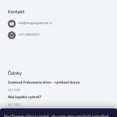
Kontakt
info
@
pingpongobchod.cz
+421 948 650071
Články
Zvuková frekvencia driev - rýchlosť dreva
10.7.2022
Aké lepidlo vybrať?
10.7.2022
Používame súbory cookie, aby sme vám umožnili pohodlné