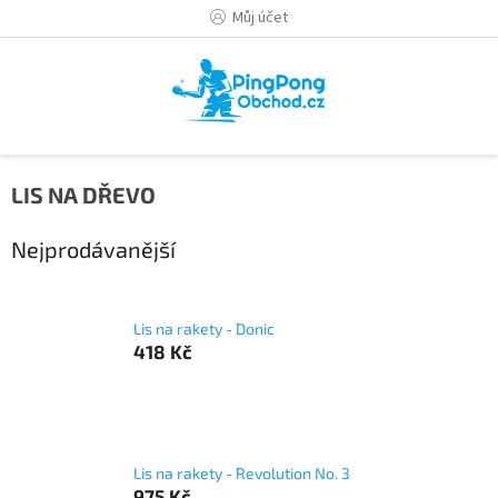
Přejít
Můj účet
na
obsah
LIS NA DŘEVO
Nejprodávanější
Lis na rakety - Donic
418 Kč
Lis na rakety - Revolution No. 3
975 Kč