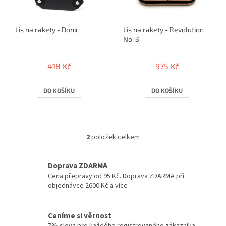
r
o
Lis na rakety - Donic
Lis na rakety - Revolution
d
No. 3
u
k
t
418 Kč
975 Kč
ů
DO KOŠÍKU
DO KOŠÍKU
2
položek celkem
O
v
l
Doprava ZDARMA
á
Cena přepravy od 95 Kč. Doprava ZDARMA při
d
objednávce 2600 Kč a více
a
c
í
Ceníme si věrnost
p