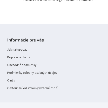
7% sleva pro každého registrovaného zákazníka
r
v
k
y
v
ý
Z
p
á
i
p
s
Informácie pre vás
a
u
t
Jak nakupovat
í
Doprava a platba
Obchodné podmienky
Podmienky ochrany osobných údajov
O nás
Odstoupení od smlouvy (vrácení zboží)