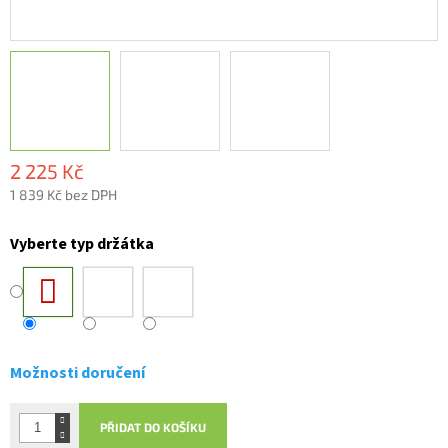
2 225 Kč
1 839 Kč bez DPH
Měrná
cena:
Vyberte typ držátka
Možnosti doručení
PŘIDAT DO KOŠÍKU