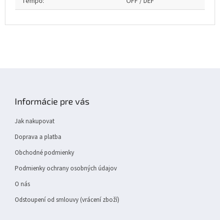
Tempo
:
OFF / DEF
Z
á
p
Informácie pre vás
a
t
Jak nakupovat
í
Doprava a platba
Obchodné podmienky
Podmienky ochrany osobných údajov
O nás
Odstoupení od smlouvy (vrácení zboží)