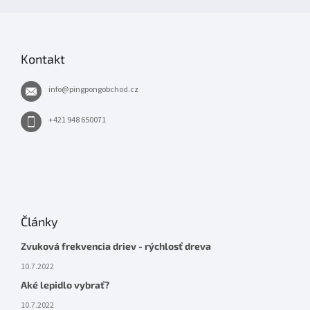
Kontakt
info
@
pingpongobchod.cz
+421 948 650071
Články
Zvuková frekvencia driev - rýchlosť dreva
10.7.2022
Aké lepidlo vybrať?
10.7.2022