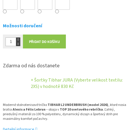
Možnosti doručení
PŘIDAT DO KOŠÍKU
Zdarma od nás dostanete
+ Šortky Tibhar JURA (Vyberte velikost textilu:
2XS)
v hodnotě 830 Kč
Moderné stolnotenisové tričko
TIBHAR L2 UNDERBRUSH (model 2026)
, ktoré nosia
bratia
Alexis a Félix Lebrun
– obaja v
TOP 10 svetového rebríčka
. Ľahký,
priedušný materiál zo 100 % polyesteru, dynamický dizajn a športový strih pre
maximálny komfort počas hry.
Detailní informace