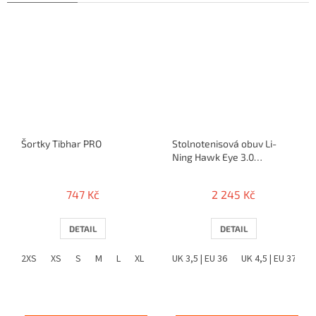
Šortky Tibhar PRO
Stolnotenisová obuv Li-
Ning Hawk Eye 3.0
(bielo/modrá)
747 Kč
2 245 Kč
DETAIL
DETAIL
2XS
XS
S
M
L
XL
2XL
UK 3,5 | EU 36
3XL
4XL
UK 4,5 | EU 37
5XL
U