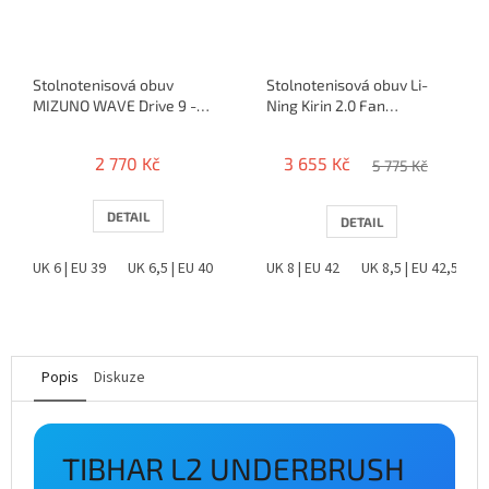
Stolnotenisová obuv
Stolnotenisová obuv Li-
MIZUNO WAVE Drive 9 -
Ning Kirin 2.0 Fan
(2024)
Zhendong
2 770 Kč
3 655 Kč
5 775 Kč
DETAIL
DETAIL
UK 6 | EU 39
UK 6,5 | EU 40
UK 7 | EU 40,5
UK 8 | EU 42
UK 10 | EU 44,5
UK 8,5 | EU 42,5
UK 10
Popis
Diskuze
TIBHAR L2 UNDERBRUSH