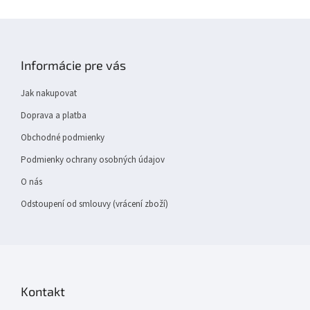
Z
á
p
Informácie pre vás
a
t
Jak nakupovat
í
Doprava a platba
Obchodné podmienky
Podmienky ochrany osobných údajov
O nás
Odstoupení od smlouvy (vrácení zboží)
Kontakt