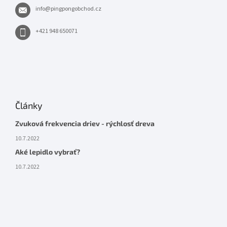
info
@
pingpongobchod.cz
+421 948 650071
Články
Zvuková frekvencia driev - rýchlosť dreva
10.7.2022
Aké lepidlo vybrať?
10.7.2022