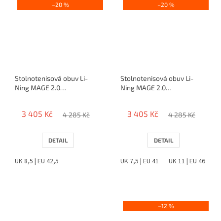
–20 %
–20 %
Stolnotenisová obuv Li-
Stolnotenisová obuv Li-
Ning MAGE 2.0
Ning MAGE 2.0
(bielo/modrá)
(bielo/ružovo/čierna)
3 405 Kč
3 405 Kč
4 285 Kč
4 285 Kč
DETAIL
DETAIL
UK 8,5 | EU 42,5
UK 7,5 | EU 41
UK 11 | EU 46
–12 %