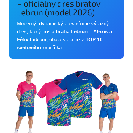
– oficiálny dres bratov
Lebrun (model 2026)
Moderný, dynamický a extrémne výrazný
dres, ktorý nosia
bratia Lebrun
–
Alexis a
Félix Lebrun
, obaja stabilne v
TOP 10
svetového rebríčka
.