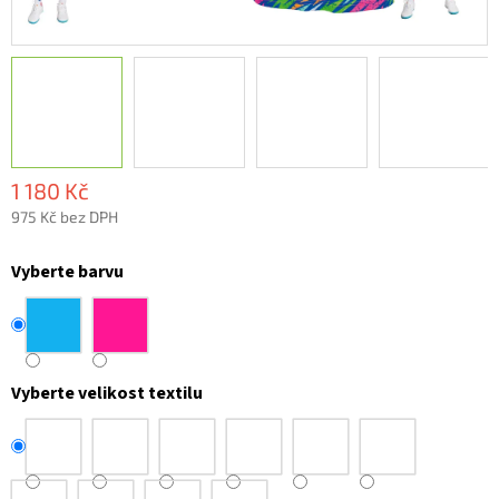
1 180 Kč
975 Kč bez DPH
Měrná
cena:
Vyberte barvu
Vyberte velikost textilu