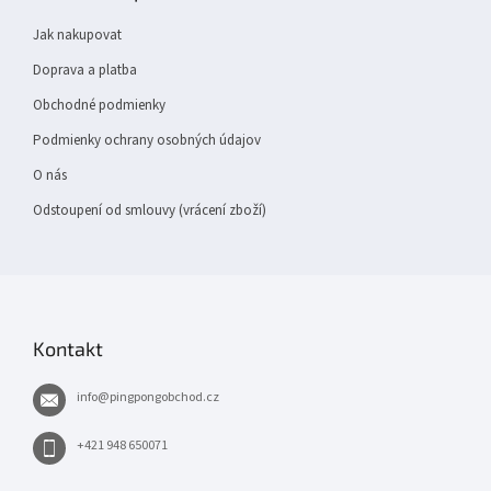
a
t
Jak nakupovat
í
Doprava a platba
Obchodné podmienky
Podmienky ochrany osobných údajov
O nás
Odstoupení od smlouvy (vrácení zboží)
Kontakt
info
@
pingpongobchod.cz
+421 948 650071