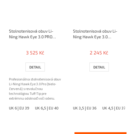
Stolnotenisová obuv Li-
Stolnotenisová obuv Li-
Ning Hawk Eye 3.0 PRO
Ning Hawk Eye 3.0
(red)
(bielo/zlatá)
3 525 Kč
2 245 Kč
DETAIL
DETAIL
Profesionálna stolnotenisová obuv
Li-Ning Hawk Eye 3.0 Pro (bielo-
červená) s revolučnou
technológiou Tuff-Tip pre
extrémnu odolnosť voči oderu.
Ponúka špičkovú stabilitu,...
UK 6 | EU 39
UK 6,5 | EU 40
UK 7,5 | EU 41
UK 3,5 | EU 36
UK 8 | EU 42
UK 4,5 | EU 37
UK 8,5 |
U