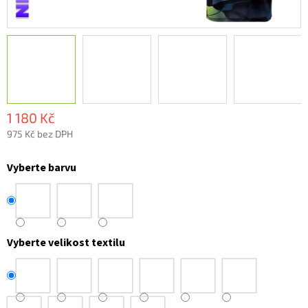
1 180 Kč
975 Kč bez DPH
Měrná
cena:
Vyberte barvu
Vyberte velikost textilu