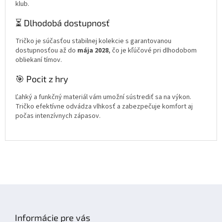
klub.
⏳ Dlhodobá dostupnosť
Tričko je súčasťou stabilnej kolekcie s garantovanou
dostupnosťou až do
mája 2028
, čo je kľúčové pri dlhodobom
obliekaní tímov.
🎯 Pocit z hry
Ľahký a funkčný materiál vám umožní sústrediť sa na výkon.
Tričko efektívne odvádza vlhkosť a zabezpečuje komfort aj
počas intenzívnych zápasov.
Z
á
p
Informácie pre vás