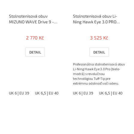
Stolnotenisová obuv
Stolnotenisová obuv Li-
MIZUNO WAVE Drive 9 -
Ning Hawk Eye 3.0 PRO
(2024)
(blue)
2 770 Kč
3 525 Kč
DETAIL
DETAIL
Profesionálna stolnotenisová obuv
Li-Ning Hawk Eye 3.0 Pro (bielo-
modrá) s revolučnou
technológiou Tuff-Tip pre
extrémnu odolnosť voči oderu.
Ponúka špičkovú stabilitu,...
UK 6 | EU 39
UK 6,5 | EU 40
UK 7 | EU 40,5
UK 6 | EU 39
UK 10 | EU 44,5
UK 6,5 | EU 40
UK 10
UK 