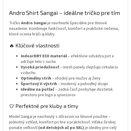
Andro Shirt Sangai – ideálne tričko pre tím
Tričko
Andro Sangai
je navrhnuté špeciálne pre tímové
nasadenie. Kombinuje funkčnosť, komfort a praktické riešenia,
ktoré ocenia hráči aj kluby.
🔥 Kľúčové vlastnosti
IndoorDRY ECO materiál
– efektívne odvádza pot a
udržuje telo v suchu
Vysoká priedušnosť
– mesh panely zlepšujú cirkuláciu
vzduchu
Optimálny strih
– vhodný pre mužov aj ženy
Športový V-výstrih
– moderný a pohodlný dizajn
Ideálne na potlač
– zadná časť poskytuje dostatok
priestoru pre logo a sponzorov
👕 Perfektné pre kluby a tímy
Model Sangai je navrhnutý s dôrazom na tímové použitie –
jednotný vzhľad, komfort pri hre a praktickosť. Vďaka širokej
ponuke veľkostí
(od detských až po 5XL)
je ideálny pre celý