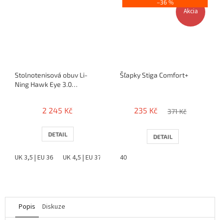
–36 %
Akcia
Stolnotenisová obuv Li-
Šľapky Stiga Comfort+
Ning Hawk Eye 3.0
(bielo/modrá)
2 245 Kč
235 Kč
371 Kč
DETAIL
DETAIL
UK 3,5 | EU 36
UK 4,5 | EU 37
UK 5 | EU 38
40
UK 6 | EU 39
UK 6,5 |
Popis
Diskuze