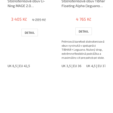
Stolnotenisová obuv Li-
Stolnotenisová obuv Tibhar
Ning MAGE 2.0
Floating Alpha (leguano
(bielo/modrá)
barefoot)
3 405 Kč
4 765 Kč
4 285 Kč
DETAIL
DETAIL
Prémiová barefoot stolnotenisová
obuv vyvinutá v spolupráci
TIBHAR × Leguano. Nulový drop,
extrémne flexibilná podrážka a
maximálny cit pre pohyb pri stole.
UK 8,5 | EU 42,5
UK 3,5 | EU 36
UK 4,5 | EU 37
U