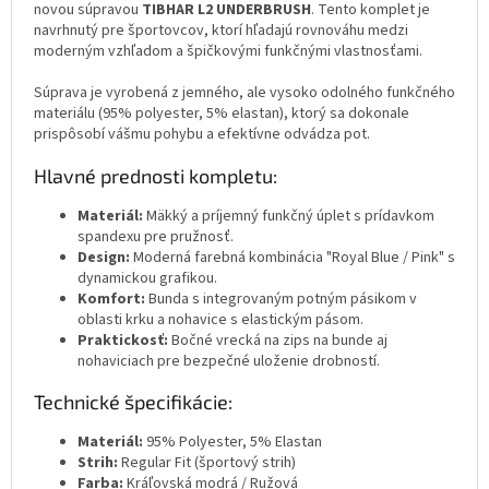
novou súpravou
TIBHAR L2 UNDERBRUSH
. Tento komplet je
navrhnutý pre športovcov, ktorí hľadajú rovnováhu medzi
moderným vzhľadom a špičkovými funkčnými vlastnosťami.
Súprava je vyrobená z jemného, ale vysoko odolného funkčného
materiálu (95% polyester, 5% elastan), ktorý sa dokonale
prispôsobí vášmu pohybu a efektívne odvádza pot.
Hlavné prednosti kompletu:
Materiál:
Mäkký a príjemný funkčný úplet s prídavkom
spandexu pre pružnosť.
Design:
Moderná farebná kombinácia "Royal Blue / Pink" s
dynamickou grafikou.
Komfort:
Bunda s integrovaným potným pásikom v
oblasti krku a nohavice s elastickým pásom.
Praktickosť:
Bočné vrecká na zips na bunde aj
nohaviciach pre bezpečné uloženie drobností.
Technické špecifikácie:
Materiál:
95% Polyester, 5% Elastan
Strih:
Regular Fit (športový strih)
Farba:
Kráľovská modrá / Ružová