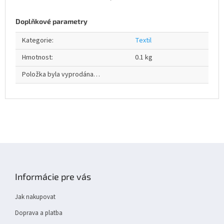
Doplňkové parametry
Kategorie
:
Textil
Hmotnost
:
0.1 kg
Položka byla vyprodána…
Z
á
p
Informácie pre vás
a
t
Jak nakupovat
í
Doprava a platba