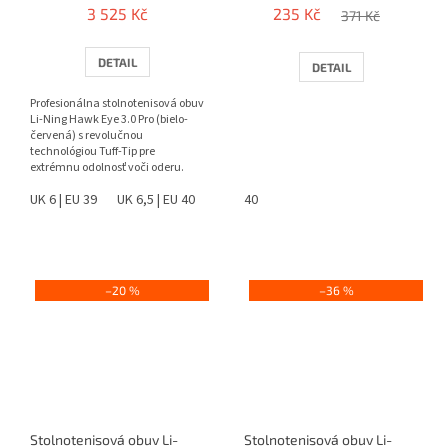
3 525 Kč
235 Kč
371 Kč
DETAIL
DETAIL
Profesionálna stolnotenisová obuv
Li-Ning Hawk Eye 3.0 Pro (bielo-
červená) s revolučnou
technológiou Tuff-Tip pre
extrémnu odolnosť voči oderu.
Ponúka špičkovú stabilitu,...
UK 6 | EU 39
UK 6,5 | EU 40
UK 7,5 | EU 41
40
UK 8 | EU 42
UK 8,5 |
–20 %
–36 %
Stolnotenisová obuv Li-
Stolnotenisová obuv Li-