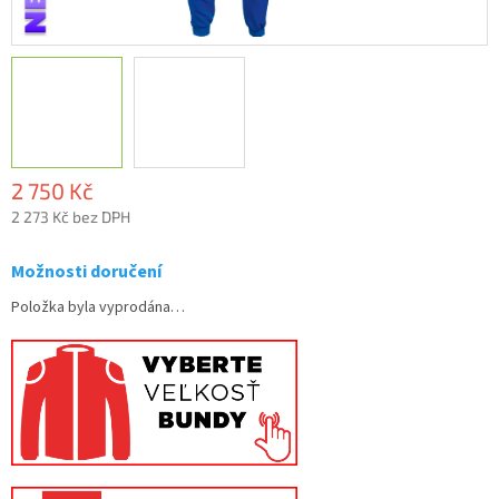
2 750 Kč
2 273 Kč bez DPH
Měrná
cena:
Možnosti doručení
Položka byla vyprodána…