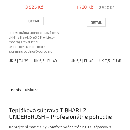
3 525 Kč
1 760 Kč
2 520 Kč
DETAIL
DETAIL
Profesionálna stolnotenisová obuv
Li-Ning Hawk Eye 3.0 Pro (bielo-
modrá) s revolučnou
technológiou Tuff-Tip pre
extrémnu odolnosť voči oderu.
Ponúka špičkovú stabilitu,...
UK 6 | EU 39
UK 6,5 | EU 40
UK 7,5 | EU 41
UK 6,5 | EU 40
UK 8 | EU 42
UK 7,5 | EU 41
UK 8,5 |
Popis
Diskuze
Tepláková súprava TIBHAR L2
UNDERBRUSH – Profesionálne pohodlie
Doprajte si maximálny komfort počas tréningu aj zápasov s