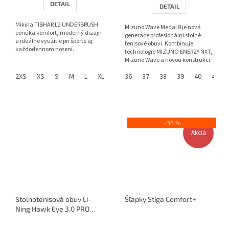
DETAIL
DETAIL
Mikina TIBHAR L2 UNDERBRUSH
Mizuno Wave Medal 8 je nová
ponúka komfort, moderný dizajn
generace profesionální stolně
a ideálne využitie pri športe aj
tenisové obuvi. Kombinuje
každodennom nosení.
technologie MIZUNO ENERZY NXT,
Mizuno Wave a novou konstrukci
paty pro maximální stabilitu,...
2XS
XS
S
M
L
XL
2XL
36
3XL
37
4XL
38
39
40
41
–36 %
Akcia
Stolnotenisová obuv Li-
Šľapky Stiga Comfort+
Ning Hawk Eye 3.0 PRO
(red)