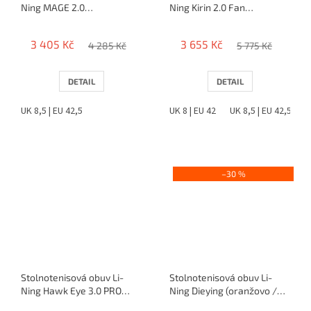
Ning MAGE 2.0
Ning Kirin 2.0 Fan
(bielo/modrá)
Zhendong
3 405 Kč
3 655 Kč
4 285 Kč
5 775 Kč
DETAIL
DETAIL
UK 8,5 | EU 42,5
UK 8 | EU 42
UK 8,5 | EU 42,5
–30 %
Stolnotenisová obuv Li-
Stolnotenisová obuv Li-
Ning Hawk Eye 3.0 PRO
Ning Dieying (oranžovo /
(blue)
modré)