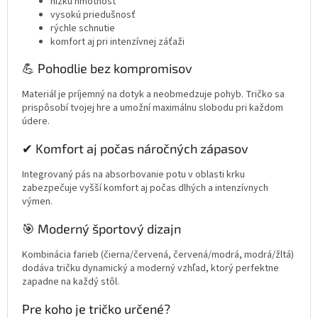
nízku hmotnosť
vysokú priedušnosť
rýchle schnutie
komfort aj pri intenzívnej záťaži
💪 Pohodlie bez kompromisov
Materiál je príjemný na dotyk a neobmedzuje pohyb. Tričko sa
prispôsobí tvojej hre a umožní maximálnu slobodu pri každom
údere.
✔ Komfort aj počas náročných zápasov
Integrovaný pás na absorbovanie potu v oblasti krku
zabezpečuje vyšší komfort aj počas dlhých a intenzívnych
výmen.
🎯 Moderný športový dizajn
Kombinácia farieb (čierna/červená, červená/modrá, modrá/žltá)
dodáva tričku dynamický a moderný vzhľad, ktorý perfektne
zapadne na každý stôl.
Pre koho je tričko určené?