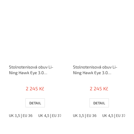
Stolnotenisová obuv Li-
Stolnotenisová obuv Li-
Ning Hawk Eye 3.0
Ning Hawk Eye 3.0
(bielo/modrá)
(bielo/zlatá)
2 245 Kč
2 245 Kč
DETAIL
DETAIL
UK 3,5 | EU 36
UK 4,5 | EU 37
UK 5 | EU 38
UK 3,5 | EU 36
UK 6 | EU 39
UK 4,5 | EU 37
UK 6,5 |
U