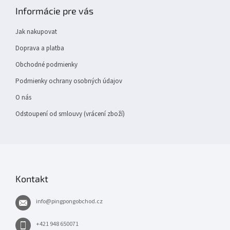
p
Informácie pre vás
a
t
Jak nakupovat
í
Doprava a platba
Obchodné podmienky
Podmienky ochrany osobných údajov
O nás
Odstoupení od smlouvy (vrácení zboží)
Kontakt
info
@
pingpongobchod.cz
+421 948 650071