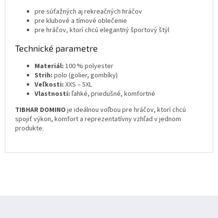
pre súťažných aj rekreačných hráčov
pre klubové a tímové oblečenie
pre hráčov, ktorí chcú elegantný športový štýl
Technické parametre
Materiál:
100 % polyester
Strih:
polo (golier, gombíky)
Veľkosti:
XXS – 5XL
Vlastnosti:
ľahké, priedušné, komfortné
TIBHAR DOMINO
je ideálnou voľbou pre hráčov, ktorí chcú
spojiť výkon, komfort a reprezentatívny vzhľad v jednom
produkte.
Z
á