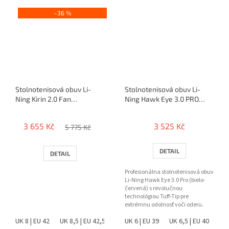
–36 %
Stolnotenisová obuv Li-
Stolnotenisová obuv Li-
Ning Kirin 2.0 Fan
Ning Hawk Eye 3.0 PRO
Zhendong
(red)
3 655 Kč
3 525 Kč
5 775 Kč
DETAIL
DETAIL
Profesionálna stolnotenisová obuv
Li-Ning Hawk Eye 3.0 Pro (bielo-
červená) s revolučnou
technológiou Tuff-Tip pre
extrémnu odolnosť voči oderu.
Ponúka špičkovú stabilitu,...
UK 8 | EU 42
UK 8,5 | EU 42,5
UK 6 | EU 39
UK 6,5 | EU 40
UK 