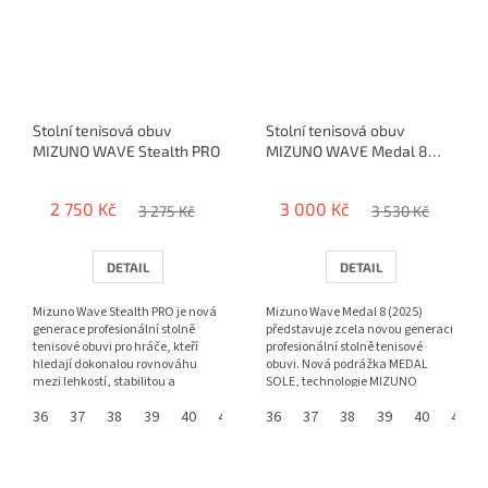
Stolní tenisová obuv
Stolní tenisová obuv
MIZUNO WAVE Stealth PRO
MIZUNO WAVE Medal 8
(2025)
2 750 Kč
3 000 Kč
3 275 Kč
3 530 Kč
DETAIL
DETAIL
Mizuno Wave Stealth PRO je nová
Mizuno Wave Medal 8 (2025)
generace profesionální stolně
představuje zcela novou generaci
tenisové obuvi pro hráče, kteří
profesionální stolně tenisové
hledají dokonalou rovnováhu
obuvi. Nová podrážka MEDAL
mezi lehkostí, stabilitou a
SOLE, technologie MIZUNO
komfortem. Kombinace...
ENERZY NXT, vylepšená stabilita...
36
37
38
39
40
41
42
36
43
37
44
38
45
39
46
40
41