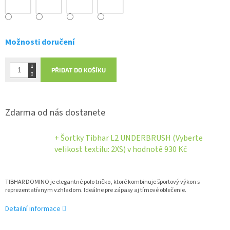
Možnosti doručení
PŘIDAT DO KOŠÍKU
Zdarma od nás dostanete
+ Šortky Tibhar L2 UNDERBRUSH (Vyberte
velikost textilu: 2XS)
v hodnotě 930 Kč
TIBHAR DOMINO je elegantné polo tričko, ktoré kombinuje športový výkon s
reprezentatívnym vzhľadom. Ideálne pre zápasy aj tímové oblečenie.
Detailní informace