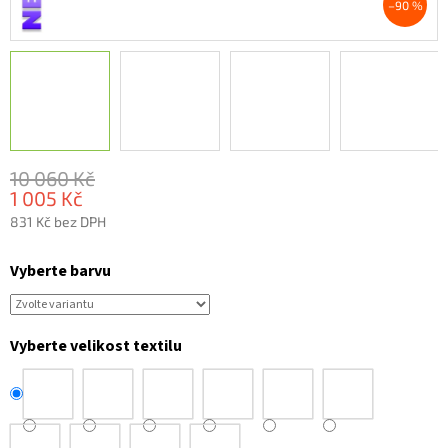
–90 %
10 060 Kč
1 005 Kč
831 Kč bez DPH
Měrná
cena:
Vyberte barvu
Vyberte velikost textilu