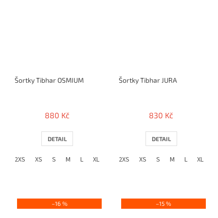
Šortky Tibhar OSMIUM
Šortky Tibhar JURA
880 Kč
830 Kč
DETAIL
DETAIL
2XS
XS
S
M
L
XL
2XL
2XS
3XL
XS
4XL
S
M
L
XL
2
–16 %
–15 %