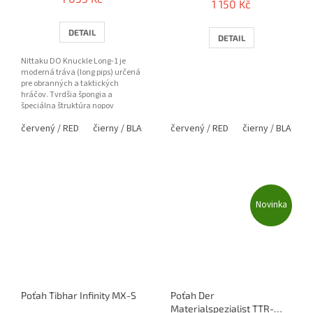
1 150 Kč
produktu
je
5,0
DETAIL
DETAIL
z
5
Nittaku DO Knuckle Long-1 je
hvězdiček.
moderná tráva (long pips) určená
pre obranných a taktických
hráčov. Tvrdšia špongia a
špeciálna štruktúra nopov
vytvárajú silný rušivý efekt,
červený / RED
čierny / BLACK
červený / RED
čierny / BLACK
nízku...
Novinka
Poťah Tibhar Infinity MX-S
Poťah Der
Materialspezialist TTR-