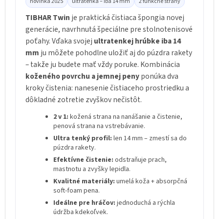
novinka 2025
ultratenká – iba 14 mm
2 funkčné strany
TIBHAR Twin
je praktická čistiaca špongia novej
generácie, navrhnutá špeciálne pre stolnotenisové
poťahy. Vďaka svojej
ultratenkej hrúbke iba 14
mm
ju môžete pohodlne uložiť aj do púzdra rakety
– takže ju budete mať vždy poruke. Kombinácia
koženého povrchu a jemnej peny
ponúka dva
kroky čistenia: nanesenie čistiaceho prostriedku a
dôkladné zotretie zvyškov nečistôt.
2 v 1:
kožená strana na nanášanie a čistenie,
penová strana na vstrebávanie.
Ultra tenký profil:
len 14 mm – zmestí sa do
púzdra rakety.
Efektívne čistenie:
odstraňuje prach,
mastnotu a zvyšky lepidla.
Kvalitné materiály:
umelá koža + absorpčná
soft-foam pena.
Ideálne pre hráčov:
jednoduchá a rýchla
údržba kdekoľvek.