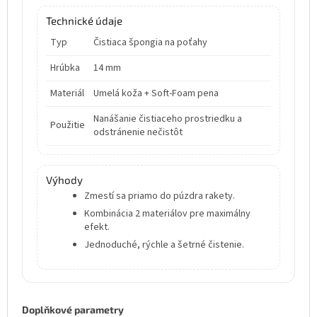
Technické údaje
Typ
Čistiaca špongia na poťahy
Hrúbka
14 mm
Materiál
Umelá koža + Soft-Foam pena
Nanášanie čistiaceho prostriedku a
Použitie
odstránenie nečistôt
Výhody
Zmestí sa priamo do púzdra rakety.
Kombinácia 2 materiálov pre maximálny
efekt.
Jednoduché, rýchle a šetrné čistenie.
Doplňkové parametry