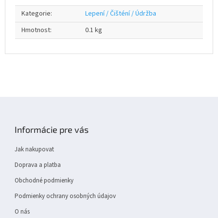
Kategorie
:
Lepení / Čišténí / Údržba
Hmotnost
:
0.1 kg
Z
á
p
Informácie pre vás
a
t
Jak nakupovat
í
Doprava a platba
Obchodné podmienky
Podmienky ochrany osobných údajov
O nás