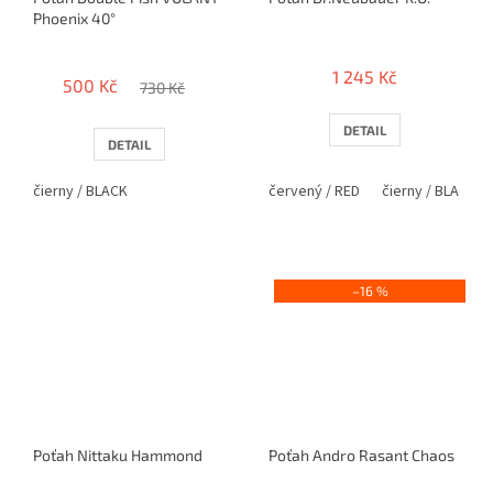
Phoenix 40°
Průměrné
hodnocení
1 245 Kč
500 Kč
produktu
730 Kč
je
4,0
DETAIL
DETAIL
z
5
čierny / BLACK
červený / RED
čierny / BLACK
hvězdiček.
–16 %
Poťah Nittaku Hammond
Poťah Andro Rasant Chaos