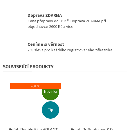
Doprava ZDARMA
Cena přepravy od 95 Kč. Doprava ZDARMA při
objednávce 2600 Kč a více
Ceníme si věrnost
7% sleva pro každého registrovaného zákazníka
SOUVISEJÍCÍ PRODUKTY
–31 %
Novinka
Tip
Poťah Double Fish VOLANT-
Poťah Dr.Neubauer K.O.