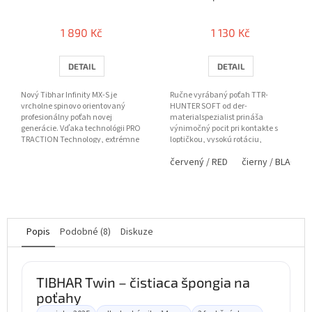
Hunter SOFT
1 890 Kč
1 130 Kč
DETAIL
DETAIL
Nový Tibhar Infinity MX-S je
Ručne vyrábaný poťah TTR-
vrcholne spinovo orientovaný
HUNTER SOFT od der-
profesionálny poťah novej
materialspezialist prináša
generácie. Vďaka technológii PRO
výnimočný pocit pri kontakte s
TRACTION Technology, extrémne
loptičkou, vysokú rotáciu,
priľnavému vrchnému povrchu
výbornú kontrolu a príjemnejšiu
červený / RED
čierny / BLACK
a...
tvrdosť —...
Popis
Podobné (8)
Diskuze
TIBHAR Twin – čistiaca špongia na
poťahy