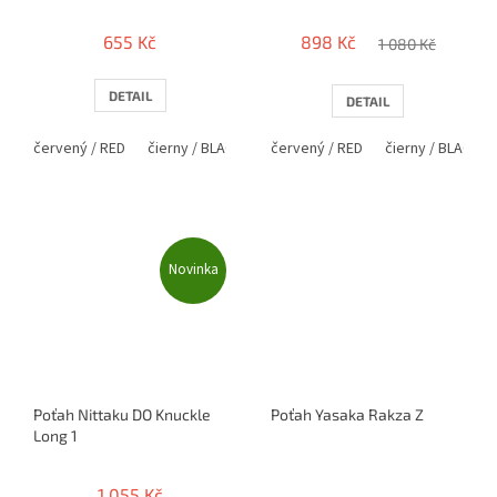
655 Kč
898 Kč
1 080 Kč
DETAIL
DETAIL
červený / RED
čierny / BLACK
červený / RED
čierny / BLACK
Novinka
Poťah Nittaku DO Knuckle
Poťah Yasaka Rakza Z
Long 1
Průměrné
hodnocení
1 055 Kč