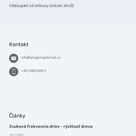
Odstoupení od smlouvy (vrácení zboží)
Kontakt
info
@
pingpongobchod.cz
+421 948 650071
Články
Zvuková frekvencia driev - rýchlosť dreva
10.7.2022