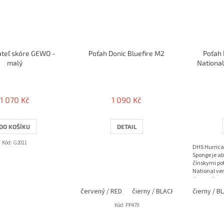
teľ skóre GEWO -
Poťah Donic Bluefire M2
Poťah 
malý
National
1 070 Kč
1 090 Kč
DO KOŠÍKU
DETAIL
Kód:
G2011
DHS Hurrica
Sponge je a
čínskymi poť
National ver
dynamiku, si
väčší spin.
červený / RED
čierny / BLACK
modrý / BLU
čierny / B
Kód:
PP479