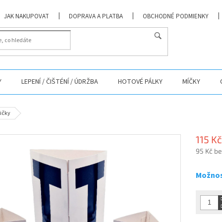
JAK NAKUPOVAT
DOPRAVA A PLATBA
OBCHODNÉ PODMIENKY
Y
LEPENÍ / ČIŠTÉNÍ / ÚDRŽBA
HOTOVÉ PÁLKY
MÍČKY
ičky
115 Kč
95 Kč b
Měrná
cena:
Možnos