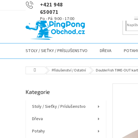
Přejít
+421 948
na
650071
obsah
STOLY / SIEŤKY / PRÍSLUŠENSTVO
DŘEVA
POTAH
Domů
Příslušenství / Ostatní
Double Fish TIME-OUT kart
P
Přeskočit
Kategorie
o
kategorie
s
t
Stoly / Sieťky / Príslušenstvo
r
Dřeva
a
n
Potahy
n