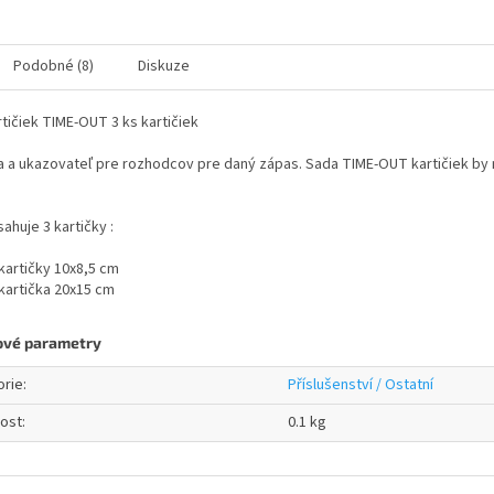
Podobné (8)
Diskuze
tičiek TIME-OUT 3 ks kartičiek
a ukazovateľ pre rozhodcov pre daný zápas. Sada TIME-OUT kartičiek by m
ahuje 3 kartičky :
kartičky 10x8,5 cm
 kartička 20x15 cm
ové parametry
orie
:
Příslušenství / Ostatní
ost
:
0.1 kg