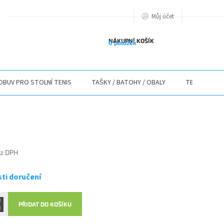
Můj účet
PODMIENKY OCHRANY OSOBNÝCH ÚDAJOV
O NÁS
ODSTOUPENÍ O
NÁKUPNÍ KOŠÍK
0 položek
OBUV PRO STOLNÍ TENIS
TAŠKY / BATOHY / OBALY
TEXTIL
ez DPH
ti doručení
PŘIDAT DO KOŠÍKU