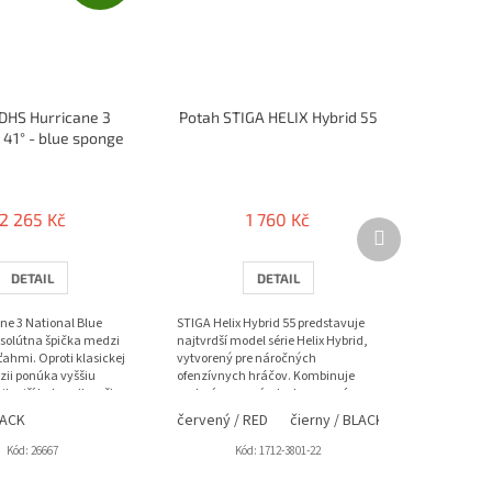
DHS Hurricane 3
Potah STIGA HELIX Hybrid 55
 41° - blue sponge
2 265 Kč
1 760 Kč
Další
produkt
DETAIL
DETAIL
ne 3 National Blue
STIGA Helix Hybrid 55 predstavuje
bsolútna špička medzi
najtvrdší model série Helix Hybrid,
ahmi. Oproti klasickej
vytvorený pre náročných
zii ponúka vyššiu
ofenzívnych hráčov. Kombinuje
lnejší katapult a ešte
explozívnu európsku tensorovú
dynamiku s výnimočným...
E
LACK
červený / RED
čierny / BLACK
Kód:
26667
Kód:
1712-3801-22