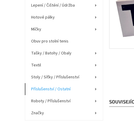
í
Lepení / Čišténí / Údržba
p
a
Hotové pálky
n
e
Míčky
l
Obuv pro stolní tenis
Tašky / Batohy / Obaly
Textil
Stoly / Síťky / Příslušenství
Příslušenství / Ostatní
Roboty / Příslušenství
SOUVISEJÍ
Značky