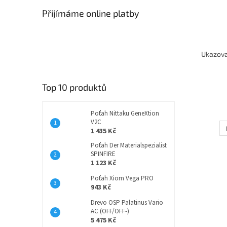
Přijímáme online platby
Ukazova
Top 10 produktů
Poťah Nittaku GeneXtion
V2C
1 435 Kč
Poťah Der Materialspezialist
SPINFIRE
1 123 Kč
Poťah Xiom Vega PRO
943 Kč
Drevo OSP Palatinus Vario
AC (OFF/OFF-)
5 475 Kč