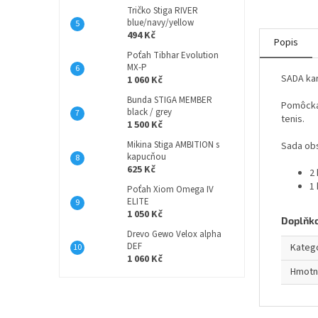
Tričko Stiga RIVER
blue/navy/yellow
494 Kč
Popis
Poťah Tibhar Evolution
MX-P
SADA kar
1 060 Kč
Bunda STIGA MEMBER
Pomôcka 
black / grey
tenis.
1 500 Kč
Mikina Stiga AMBITION s
Sada obs
kapucňou
625 Kč
2 
1
Poťah Xiom Omega IV
ELITE
1 050 Kč
Doplňk
Drevo Gewo Velox alpha
DEF
Kateg
1 060 Kč
Hmotn