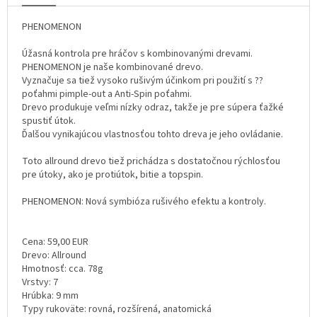
PHENOMENON
Úžasná kontrola pre hráčov s kombinovanými drevami.
PHENOMENON je naše kombinované drevo.
Vyznačuje sa tiež vysoko rušivým účinkom pri použití s ??
poťahmi pimple-out a Anti-Spin poťahmi.
Drevo produkuje veľmi nízky odraz, takže je pre súpera ťažké
spustiť útok.
Ďalšou vynikajúcou vlastnosťou tohto dreva je jeho ovládanie.
Toto allround drevo tiež prichádza s dostatočnou rýchlosťou
pre útoky, ako je protiútok, bitie a topspin.
PHENOMENON: Nová symbióza rušivého efektu a kontroly.
Cena: 59,00 EUR
Drevo: Allround
Hmotnosť: cca. 78g
Vrstvy: 7
Hrúbka: 9 mm
Typy rukoväte: rovná, rozšírená, anatomická