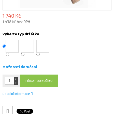
1 740 Kč
1 438 Kč bez DPH
Měrná
cena:
Vyberte typ držátka
Možnosti doručení
PŘIDAT DO KOŠÍKU
Detailní informace