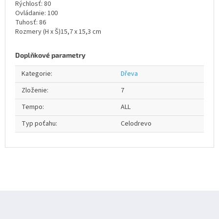
Rýchlosť: 80
Ovládanie: 100
Tuhosť: 86
Rozmery (H x Š)15,7 x 15,3 cm
Doplňkové parametry
Kategorie
:
Dřeva
Zloženie
:
7
Tempo
:
ALL
Typ poťahu
:
Celodrevo
Z
á
p