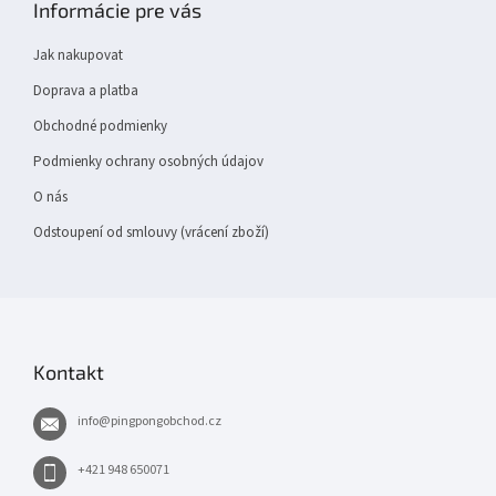
Informácie pre vás
a
t
Jak nakupovat
í
Doprava a platba
Obchodné podmienky
Podmienky ochrany osobných údajov
O nás
Odstoupení od smlouvy (vrácení zboží)
Kontakt
info
@
pingpongobchod.cz
+421 948 650071