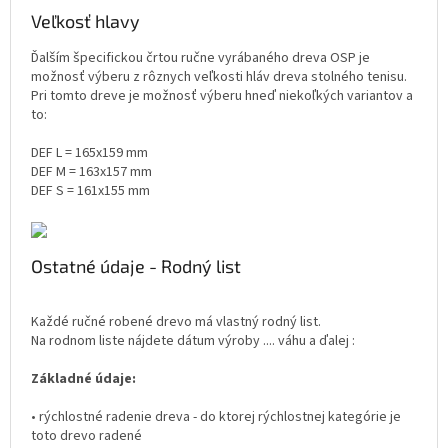
Veľkosť hlavy
Ďalším špecifickou črtou ručne vyrábaného dreva OSP je
možnosť výberu z rôznych veľkosti hláv dreva stolného tenisu.
Pri tomto dreve je možnosť výberu hneď niekoľkých variantov a
to:
DEF L = 165x159 mm
DEF M = 163x157 mm
DEF S = 161x155 mm
Ostatné údaje - Rodný list
Každé ručné robené drevo má vlastný rodný list.
Na rodnom liste nájdete dátum výroby .... váhu a ďalej :
Základné údaje:
• rýchlostné radenie dreva - do ktorej rýchlostnej kategórie je
toto drevo radené