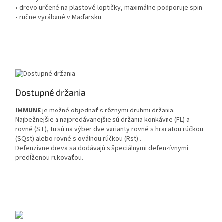
• drevo určené na plastové loptičky, maximálne podporuje spin
• ručne vyrábané v Maďarsku
Dostupné držania
IMMUNE
je možné objednať s rôznymi druhmi držania.
Najbežnejšie a najpredávanejšie sú držania konkávne (FL) a
rovné (ST), tu sú na výber dve varianty rovné s hranatou rúčkou
(SQst) alebo rovné s oválnou rúčkou (Rst) .
Defenzívne dreva sa dodávajú s špeciálnymi defenzívnymi
predĺženou rukoväťou.