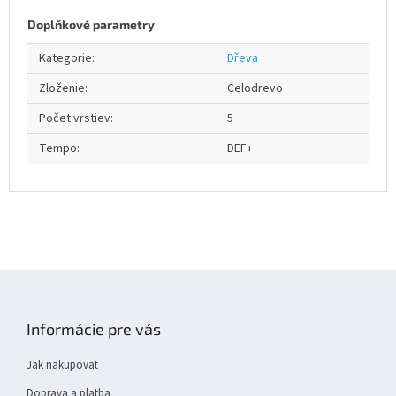
Doplňkové parametry
Kategorie
:
Dřeva
Zloženie
:
Celodrevo
Počet vrstiev
:
5
Tempo
:
DEF+
Z
á
p
Informácie pre vás
a
t
Jak nakupovat
í
Doprava a platba