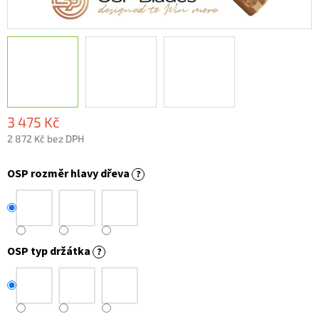
3 475 Kč
2 872 Kč bez DPH
Měrná
cena:
OSP rozměr hlavy dřeva
?
OSP typ držátka
?