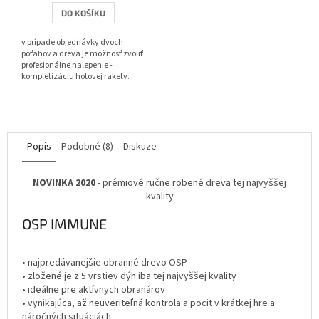
DO KOŠÍKU
v prípade objednávky dvoch
poťahov a dreva je možnosť zvoliť
profesionálne nalepenie -
kompletizáciu hotovej rakety.
Popis
Podobné (8)
Diskuze
NOVINKA 2020
- prémiové ručne robené dreva tej najvyššej
kvality
OSP IMMUNE
• najpredávanejšie obranné drevo OSP
• zložené je z 5 vrstiev dýh iba tej najvyššej kvality
• ideálne pre aktívnych obranárov
• vynikajúca, až neuveriteľná kontrola a pocit v krátkej hre a
náročných situáciách