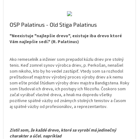
OSP Palatinus - Old Stiga Palatinus
"Neexistuje "najlepšie drevo", existuje iba drevo ktoré
Vám najlepšie sedí." (R. Palatinus)
Ako remeselník a inžinier som prepadol kúzlu driev pre stolný
tenis. Keď zomrel synov výrobca driev, p. Perkošan, nenašiel
som nikoho, kto by ho vedel zastúpiť. Vtedy som sa rozhodol
preštudovať majstrov výrobný proces výroby driev a k nemu
som ešte pridal štúdium výroby driev majstra Bandigstena. Roky
som študoval ich dreva, ich postupy ich filozofiu. Čoskoro som
začal vyrábať vlastné dreva, a hnali ma dopredu všetky
pozitívne spätné väzby od známych stolných tenistov a časom
aj spätné väzby od profesionálov, a reprezentantov.
Zistil som, že každé drevo, ktoré sa vyrobí má jedinečný
charakter a účel. napríklad