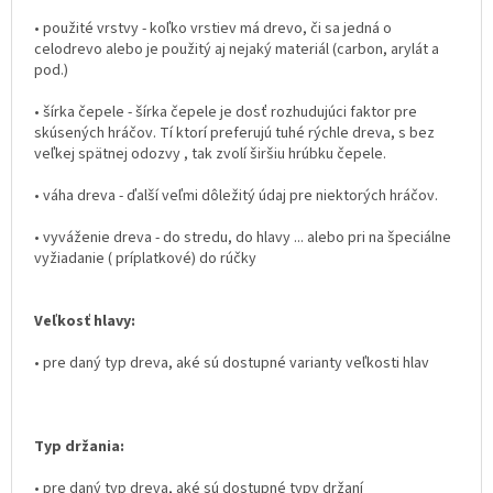
• použité vrstvy - koľko vrstiev má drevo, či sa jedná o
celodrevo alebo je použitý aj nejaký materiál (carbon, arylát a
pod.)
• šírka čepele - šírka čepele je dosť rozhudujúci faktor pre
skúsených hráčov. Tí ktorí preferujú tuhé rýchle dreva, s bez
veľkej spätnej odozvy , tak zvolí širšiu hrúbku čepele.
• váha dreva - ďalší veľmi dôležitý údaj pre niektorých hráčov.
• vyváženie dreva - do stredu, do hlavy ... alebo pri na špeciálne
vyžiadanie ( príplatkové) do rúčky
Veľkosť hlavy:
• pre daný typ dreva, aké sú dostupné varianty veľkosti hlav
Typ držania:
• pre daný typ dreva, aké sú dostupné typy držaní