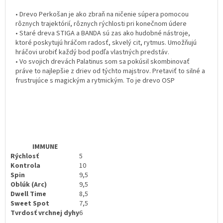
• Drevo Perkošan je ako zbraň na ničenie súpera pomocou
rôznych trajektórií, rôznych rýchlosti pri konečnom údere
• Staré dreva STIGA a BANDA sú zas ako hudobné nástroje,
ktoré poskytujú hráčom radosť, skvelý cit, rytmus. Umožňujú
hráčovi urobiť každý bod podľa vlastných predstáv.
• Vo svojich drevách Palatinus som sa pokúsil skombinovať
práve to najlepšie z driev od týchto majstrov. Pretaviť to silné a
frustrujúce s magickým a rytmickým. To je drevo OSP
IMMUNE
Rýchlosť
5
Kontrola
10
Spin
9,5
Oblúk (Arc)
9,5
Dwell Time
8,5
Sweet Spot
7,5
Tvrdosť vrchnej dyhy
6