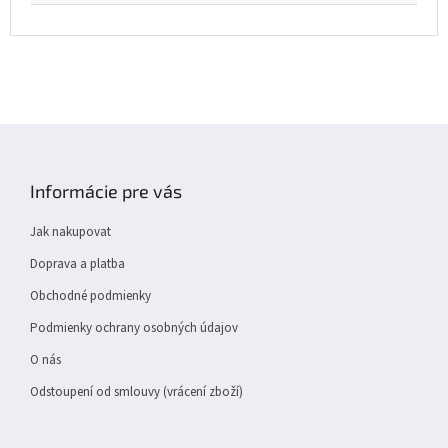
Z
á
p
Informácie pre vás
a
t
Jak nakupovat
í
Doprava a platba
Obchodné podmienky
Podmienky ochrany osobných údajov
O nás
Odstoupení od smlouvy (vrácení zboží)