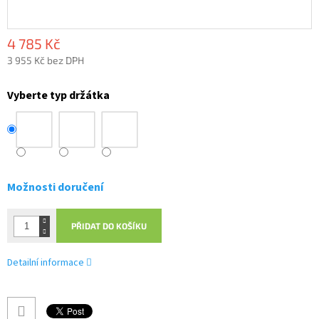
4 785 Kč
3 955 Kč bez DPH
Měrná
cena:
Vyberte typ držátka
Možnosti doručení
PŘIDAT DO KOŠÍKU
Detailní informace