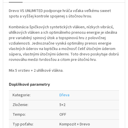
Drevo VS UNLIMITED podporuje hráča vďaka veľkému sweet
spotu a vyššej kontrole spojenej s útočnou hrou.
Kombinácia špičkových syntetických vlákien, nízkych vibrácií,
uhlíkových vlákien a ich optimálneho prenosu energie je ideálna
pre variabilný spinový útok a topspinovú hru z polovičnej
vzdialenosti. Jednoznačne vyniká optimálny prenos energie
vlastných úderov na loptičku a možnosť čeliť útočným úderom
súpera, vlastnými útočnými údermi. Toto drevo poskytuje dobrú
rovnováhu medzi tvrdosťou a citom pre útočnú hru.
Mix 5 vrstiev + 2 uhlíkové vlákna.
Doplňkové parametry
Kategorie
:
Dřeva
Zloženie
:
5+2
Tempo
:
OFF
Typ poťahu
:
Kompozit + Drevo