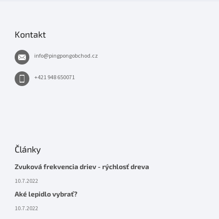
Kontakt
info
@
pingpongobchod.cz
+421 948 650071
Články
Zvuková frekvencia driev - rýchlosť dreva
10.7.2022
Aké lepidlo vybrať?
10.7.2022