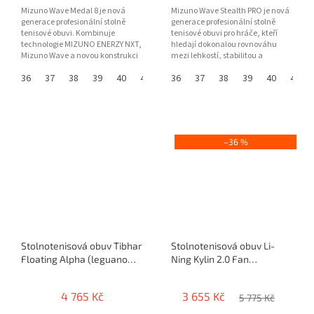
Mizuno Wave Medal 8 je nová
Mizuno Wave Stealth PRO je nová
generace profesionální stolně
generace profesionální stolně
tenisové obuvi. Kombinuje
tenisové obuvi pro hráče, kteří
technologie MIZUNO ENERZY NXT,
hledají dokonalou rovnováhu
Mizuno Wave a novou konstrukci
mezi lehkostí, stabilitou a
paty pro maximální stabilitu,...
komfortem. Kombinace...
36
37
38
39
40
41
42
36
43
37
44
38
45
39
46
40
41
–36 %
Stolnotenisová obuv Tibhar
Stolnotenisová obuv Li-
Floating Alpha (leguano
Ning Kylin 2.0 Fan
barefoot)
Zhendong / Lin Shidong
4 765 Kč
3 655 Kč
5 775 Kč