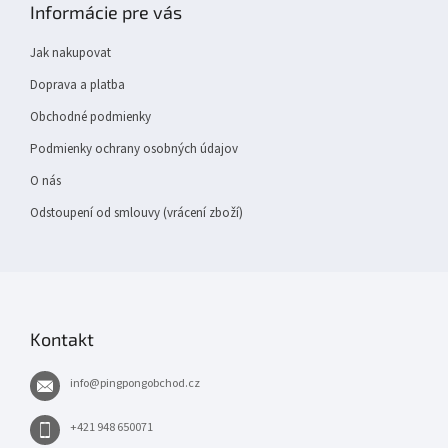
Informácie pre vás
a
t
Jak nakupovat
í
Doprava a platba
Obchodné podmienky
Podmienky ochrany osobných údajov
O nás
Odstoupení od smlouvy (vrácení zboží)
Kontakt
info
@
pingpongobchod.cz
+421 948 650071