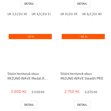
DETAIL
DETAIL
UK 3,5 | EU 36
UK 4,5 | EU 37
UK 5 | EU 38
UK 6 | EU 39
UK 6 | EU 39
UK 6,5 | EU 40
UK 6,5 |
UK 
–15 %
–16 %
Stolní tenisová obuv
Stolní tenisová obuv
MIZUNO WAVE Medal 8
MIZUNO WAVE Stealth PRO
(2026)
3 000 Kč
2 750 Kč
3 530 Kč
3 275 Kč
DETAIL
DETAIL