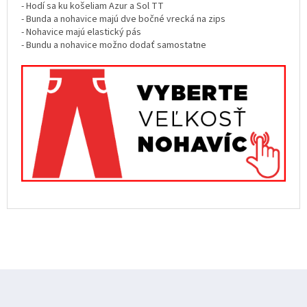
- Hodí sa ku košeliam Azur a Sol TT
- Bunda a nohavice majú dve bočné vrecká na zips
- Nohavice majú elastický pás
- Bundu a nohavice možno dodať samostatne
Z
á
p