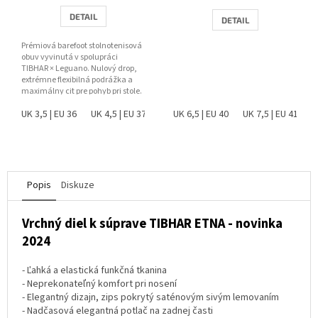
DETAIL
DETAIL
Prémiová barefoot stolnotenisová
obuv vyvinutá v spolupráci
TIBHAR × Leguano. Nulový drop,
extrémne flexibilná podrážka a
maximálny cit pre pohyb pri stole.
UK 3,5 | EU 36
UK 4,5 | EU 37
UK 5 | EU 38
UK 6,5 | EU 40
UK 6 | EU 39
UK 7,5 | EU 41
UK 6,5 |
U
Popis
Diskuze
Vrchný diel k súprave TIBHAR ETNA - novinka
2024
- Ľahká a elastická funkčná tkanina
- Neprekonateľný komfort pri nosení
- Elegantný dizajn, zips pokrytý saténovým sivým lemovaním
- Nadčasová elegantná potlač na zadnej časti