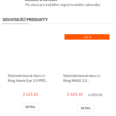
7% sleva pro každého registrovaného zákazníka
SOUVISEJÍCÍ PRODUKTY
–20 %
Stolnotenisová obuv Li-
Stolnotenisová obuv Li-
Ning Hawk Eye 3.0 PRO
Ning MAGE 2.0
(blue)
(bielo/ružovo/čierna)
3 525 Kč
3 405 Kč
4 285 Kč
DETAIL
DETAIL