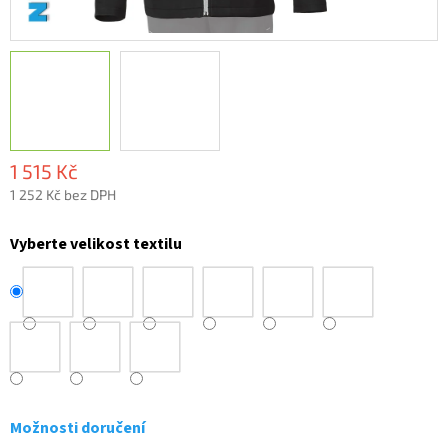
1 515 Kč
1 252 Kč bez DPH
Měrná
cena:
Vyberte velikost textilu
Možnosti doručení