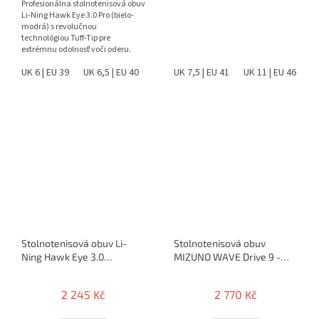
Profesionálna stolnotenisová obuv
Li-Ning Hawk Eye 3.0 Pro (bielo-
modrá) s revolučnou
technológiou Tuff-Tip pre
extrémnu odolnosť voči oderu.
Ponúka špičkovú stabilitu,...
UK 6 | EU 39
UK 6,5 | EU 40
UK 7,5 | EU 41
UK 7,5 | EU 41
UK 8 | EU 42
UK 11 | EU 46
UK 8,5 |
Stolnotenisová obuv Li-
Stolnotenisová obuv
Ning Hawk Eye 3.0
MIZUNO WAVE Drive 9 -
(bielo/zlatá)
(2024)
2 245 Kč
2 770 Kč