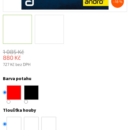
–18 %
1 085 Kč
880 Kč
727 Kč bez DPH
Měrná
cena:
Barva potahu
Tloušťka houby