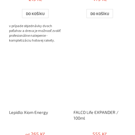
DO KOŠÍKU
DO KOŠÍKU
v prípade objednávky dvoch
poťahov a dreva je možnosť zvoliť
profesionálne nalepenie -
kompletizáciu hotovej rakety.
Lepidlo Xiom Energy
FALCO Life EXPANDER /
100ml
265 Kč
555 Kč
od