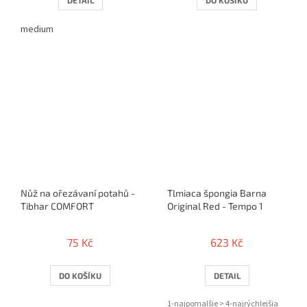
medium
Nůž na ořezávaní potahů -
Tlmiaca špongia Barna
Tibhar COMFORT
Original Red - Tempo 1
75 Kč
623 Kč
DO KOŠÍKU
DETAIL
1-najpomalšie > 4-najrýchlejšia