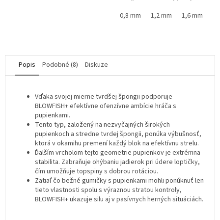
0,8 mm
1,2 mm
1,6 mm
Popis
Podobné (8)
Diskuze
Vďaka svojej mierne tvrdšej špongii podporuje
BLOWFISH+ efektívne ofenzívne ambície hráča s
pupienkami.
Tento typ, založený na nezvyčajných širokých
pupienkoch a stredne tvrdej špongii, ponúka výbušnosť,
ktorá v okamihu premení každý blok na efektívnu strelu.
Ďalším vrcholom tejto geometrie pupienkov je extrémna
stabilita. Zabraňuje ohýbaniu jadierok pri údere loptičky,
čím umožňuje topspiny s dobrou rotáciou.
Zatiaľ čo bežné gumičky s pupienkami mohli ponúknuť len
tieto vlastnosti spolu s výraznou stratou kontroly,
BLOWFISH+ ukazuje silu aj v pasívnych herných situáciách.