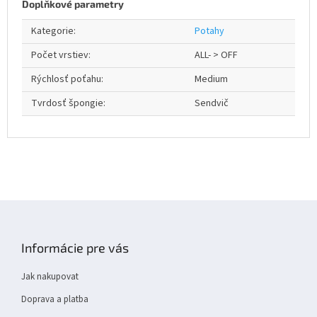
Doplňkové parametry
Kategorie
:
Potahy
Počet vrstiev
:
ALL- > OFF
Rýchlosť poťahu
:
Medium
Tvrdosť špongie
:
Sendvič
Z
á
p
Informácie pre vás
a
t
Jak nakupovat
í
Doprava a platba