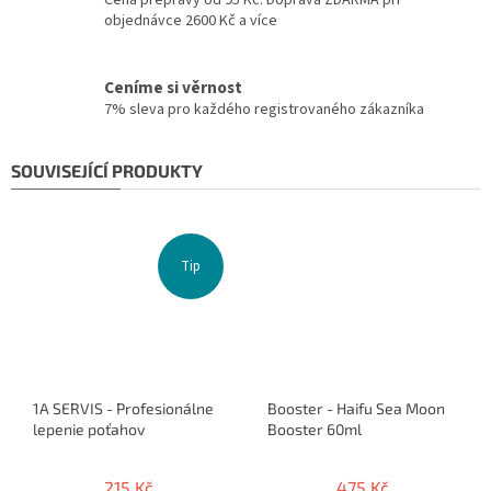
Cena přepravy od 95 Kč. Doprava ZDARMA při
objednávce 2600 Kč a více
Ceníme si věrnost
7% sleva pro každého registrovaného zákazníka
SOUVISEJÍCÍ PRODUKTY
Tip
1A SERVIS - Profesionálne
Booster - Haifu Sea Moon
lepenie poťahov
Booster 60ml
215 Kč
475 Kč