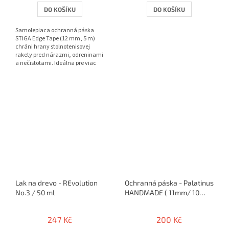
DO KOŠÍKU
DO KOŠÍKU
Samolepiaca ochranná páska
STIGA Edge Tape (12 mm, 5 m)
chráni hrany stolnotenisovej
rakety pred nárazmi, odreninami
a nečistotami. Ideálna pre viac
rakiet alebo opakované...
Lak na drevo - REvolution
Ochranná páska - Palatinus
No.3 / 50 ml
HANDMADE ( 11mm/ 10
rakiet )
247 Kč
200 Kč