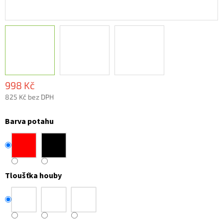
998 Kč
825 Kč bez DPH
Měrná
cena:
Barva potahu
Tloušťka houby