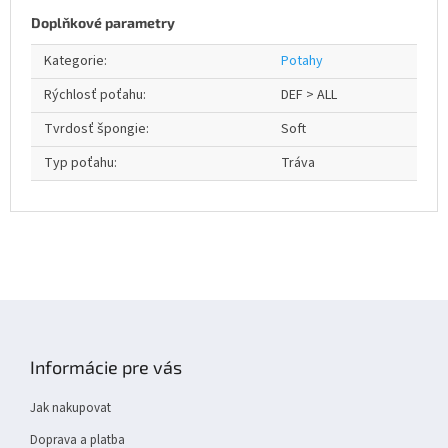
Doplňkové parametry
Kategorie
:
Potahy
Rýchlosť poťahu
:
DEF > ALL
Tvrdosť špongie
:
Soft
Typ poťahu
:
Tráva
Z
á
p
Informácie pre vás
a
t
Jak nakupovat
í
Doprava a platba