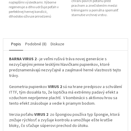
chráni povrch poťahu pred
najlepšími výsledkami. Výborne
prachom a znečistením medzi
regeneruje a dlho udržuje poťah v
tréningami a pomáha spomaliť
perfektnej hernej kondícii,
starnutie vrchnej vrstvy.
dlhodobo oživuje prirodzenú
priľnavosť a frip...
Popis
Podobné (8)
Diskuze
BARNA VIRUS 2
- je veľmi rušivá tráva novej generácie s
nezvyčajnými jemne lesklými hlavičkami pupienkov, ktoré
predznamenávajú nezvyčajné a zaujímavé herné vlastnosti tejto
trávy.
Geometria pupienkov
VIRUS 2
sú na hrane predpisov a schválení
ITTF, tým dosiahla to, že loptička má extrémny padavý efekt a
vzduchom nepríjemne plachtí. V kombinácii s aktívnou hrou sa
tento efekt znásobuje a vedie k priamym bodom.
Verzia poťahu
VIRUS 2
zo špongiou používa typ špongie, ktorá
znižuje rýchlosť a zvyšuje kontrolu a umožňuje ešte kratšie
bloky, čo sťažuje súperovi prechod do útoku.