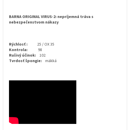
BARNA ORIGINAL VIRUS-2: nepríjemná tráva s
nebezpečenstvom nákazy
Rýchlosť :
25 / OX 35
Kontrola:
98
Rušivý účinok:
102
Tvrdosť špongie:
mäkká