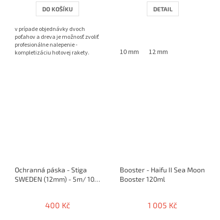
DO KOŠÍKU
DETAIL
v prípade objednávky dvoch
poťahov a dreva je možnosť zvoliť
profesionálne nalepenie -
10 mm
12 mm
kompletizáciu hotovej rakety.
Ochranná páska - Stiga
Booster - Haifu II Sea Moon
SWEDEN (12mm) - 5m/ 10
Booster 120ml
rakiet
400 Kč
1 005 Kč