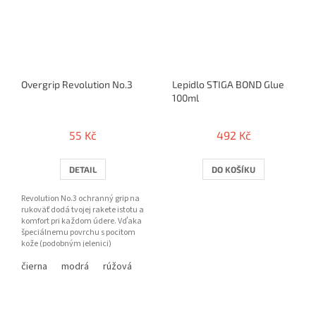
Overgrip Revolution No.3
Lepidlo STIGA BOND Glue
100ml
55 Kč
492 Kč
DETAIL
DO KOŠÍKU
Revolution No.3 ochranný grip na
rukoväť dodá tvojej rakete istotu a
komfort pri každom údere. Vďaka
špeciálnemu povrchu s pocitom
kože (podobným jelenici)
poskytuje výborný...
čierna
modrá
rúžová