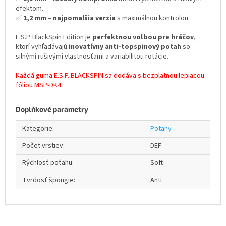
efektom.
✅
1,2 mm
–
najpomalšia verzia
s maximálnou kontrolou.
E.S.P. BlackSpin Edition je
perfektnou voľbou pre hráčov
,
ktorí vyhľadávajú
inovatívny anti-topspinový poťah
so
silnými rušivými vlastnosťami a variabilitou rotácie.
Každá guma E.S.P. BLACKSPIN sa dodáva s bezplatnou lepiacou
fóliou MSP-DK4.
Doplňkové parametry
Kategorie
:
Potahy
Počet vrstiev
:
DEF
Rýchlosť poťahu
:
Soft
Tvrdosť špongie
:
Anti