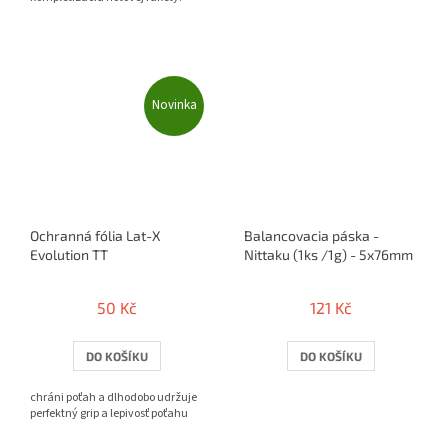
Novinka
Ochranná fólia Lat-X
Balancovacia páska -
Evolution TT
Nittaku (1ks /1g) - 5x76mm
50 Kč
121 Kč
DO KOŠÍKU
DO KOŠÍKU
chráni poťah a dlhodobo udržuje
perfektný grip a lepivosť poťahu