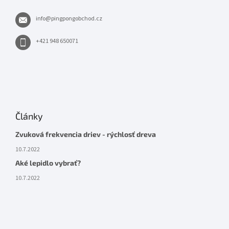
info
@
pingpongobchod.cz
+421 948 650071
Články
Zvuková frekvencia driev - rýchlosť dreva
10.7.2022
Aké lepidlo vybrať?
10.7.2022