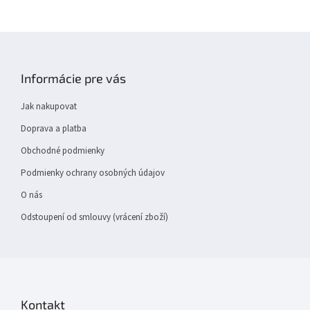
Z
á
p
Informácie pre vás
a
t
Jak nakupovat
í
Doprava a platba
Obchodné podmienky
Podmienky ochrany osobných údajov
O nás
Odstoupení od smlouvy (vrácení zboží)
Kontakt