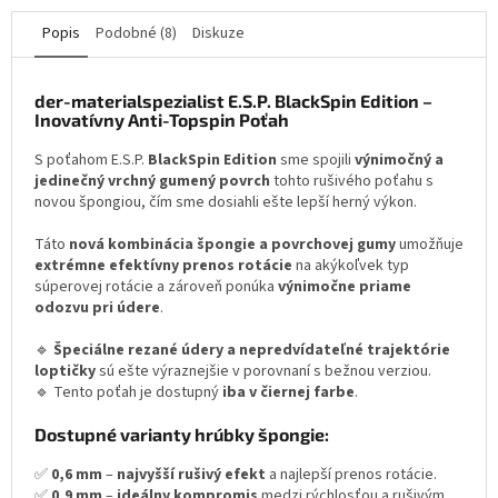
Popis
Podobné (8)
Diskuze
der-materialspezialist E.S.P. BlackSpin Edition –
Inovatívny Anti-Topspin Poťah
S poťahom E.S.P.
BlackSpin Edition
sme spojili
výnimočný a
jedinečný vrchný gumený povrch
tohto rušivého poťahu s
novou špongiou, čím sme dosiahli ešte lepší herný výkon.
Táto
nová kombinácia špongie a povrchovej gumy
umožňuje
extrémne efektívny prenos rotácie
na akýkoľvek typ
súperovej rotácie a zároveň ponúka
výnimočne priame
odozvu pri údere
.
🔹
Špeciálne rezané údery a nepredvídateľné trajektórie
loptičky
sú ešte výraznejšie v porovnaní s bežnou verziou.
🔹 Tento poťah je dostupný
iba v čiernej farbe
.
Dostupné varianty hrúbky špongie:
✅
0,6 mm
–
najvyšší rušivý efekt
a najlepší prenos rotácie.
✅
0,9 mm
–
ideálny kompromis
medzi rýchlosťou a rušivým