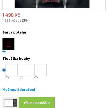
1 498 Kč
1 238 Kč bez DPH
Měrná
cena:
Barva potahu
Tloušťka houby
Možnosti doručení
PŘIDAT DO KOŠÍKU