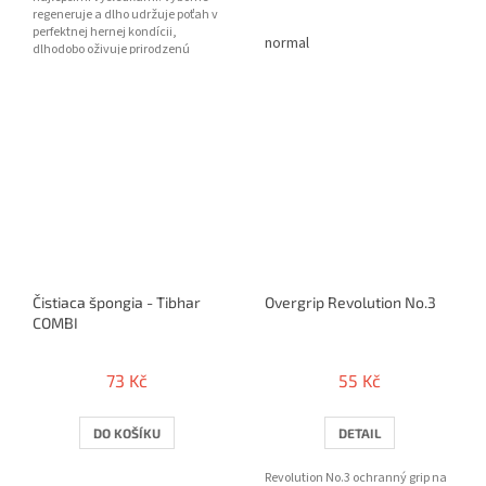
regeneruje a dlho udržuje poťah v
perfektnej hernej kondícii,
normal
dlhodobo oživuje prirodzenú
priľnavosť a frip...
Čistiaca špongia - Tibhar
Overgrip Revolution No.3
COMBI
73 Kč
55 Kč
DO KOŠÍKU
DETAIL
Revolution No.3 ochranný grip na