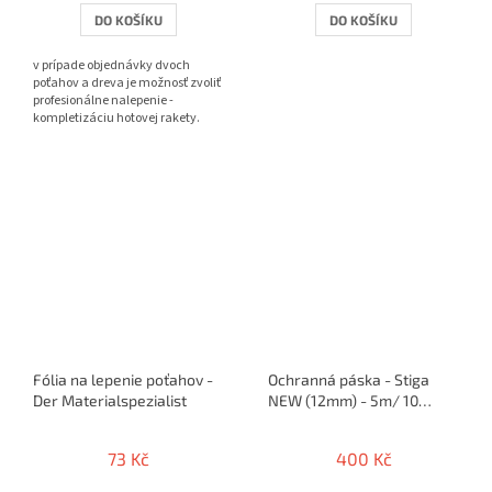
DO KOŠÍKU
DO KOŠÍKU
v prípade objednávky dvoch
poťahov a dreva je možnosť zvoliť
profesionálne nalepenie -
kompletizáciu hotovej rakety.
Fólia na lepenie poťahov -
Ochranná páska - Stiga
Der Materialspezialist
NEW (12mm) - 5m/ 10
rakiet
73 Kč
400 Kč