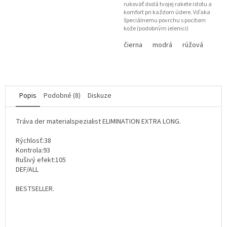
rukoväť dodá tvojej rakete istotu a
komfort pri každom údere. Vďaka
špeciálnemu povrchu s pocitom
kože (podobným jelenici)
poskytuje výborný...
čierna
modrá
rúžová
Popis
Podobné (8)
Diskuze
Tráva der materialspezialist ELIMINATION EXTRA LONG.
Rýchlosť:38
Kontrola:93
Rušivý efekt:105
DEF/ALL
BESTSELLER.