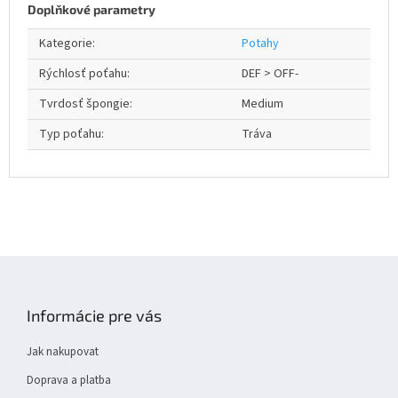
Doplňkové parametry
Kategorie
:
Potahy
Rýchlosť poťahu
:
DEF > OFF-
Tvrdosť špongie
:
Medium
Typ poťahu
:
Tráva
Z
á
p
Informácie pre vás
a
t
Jak nakupovat
í
Doprava a platba