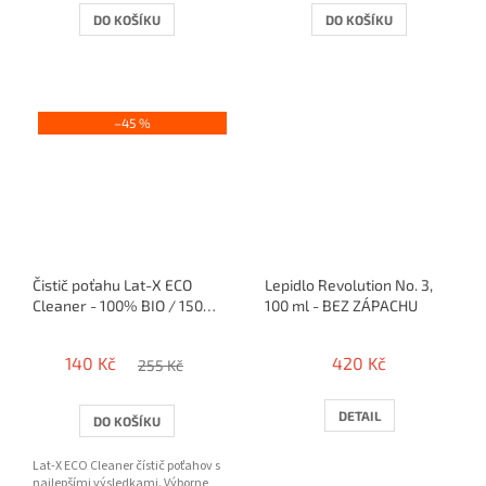
DO KOŠÍKU
DO KOŠÍKU
–45 %
Čistič poťahu Lat-X ECO
Lepidlo Revolution No. 3,
Cleaner - 100% BIO / 150ml
100 ml - BEZ ZÁPACHU
+ špongia
140 Kč
420 Kč
255 Kč
DETAIL
DO KOŠÍKU
Lat-X ECO Cleaner čístič poťahov s
najlepšími výsledkami. Výborne