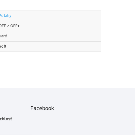
Potahy
OFF > OFF+
Hard
Soft
Facebook
chlosť