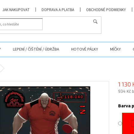
JAK NAKUPOVAT
DOPRAVA A PLATBA
OBCHODNÉ PODMIENKY
Y
LEPENÍ / ČIŠTÉNÍ / ÚDRŽBA
HOTOVÉ PÁLKY
MÍČKY
1 130 
934 Kč 
Měrná
cena:
Barva 