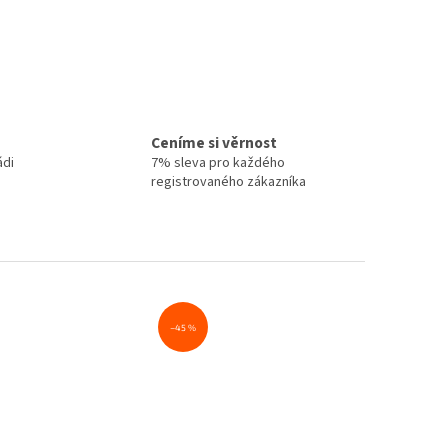
Ceníme si věrnost
ádi
7% sleva pro každého
registrovaného zákazníka
–45 %