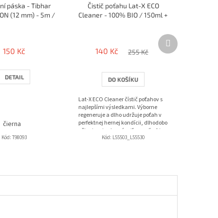
í páska - Tibhar
Čistič poťahu Lat-X ECO
ON (12 mm) - 5m /
Cleaner - 100% BIO / 150ml +
10 rakiet
špongia
Další
produkt
150 Kč
140 Kč
255 Kč
DETAIL
DO KOŠÍKU
Lat-X ECO Cleaner čístič poťahov s
najlepšími výsledkami. Výborne
regeneruje a dlho udržuje poťah v
perfektnej hernej kondícii, dlhodobo
čierna
oživuje prirodzenú priľnavosť a frip...
Kód:
T98093
Kód:
L55503_L55530