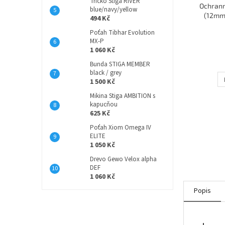
Tričko Stiga RIVER
Ochrann
blue/navy/yellow
(12mm)
494 Kč
Poťah Tibhar Evolution
MX-P
1 060 Kč
Bunda STIGA MEMBER
black / grey
1 500 Kč
Mikina Stiga AMBITION s
kapucňou
625 Kč
Poťah Xiom Omega IV
ELITE
1 050 Kč
Drevo Gewo Velox alpha
DEF
1 060 Kč
Popis