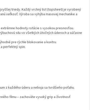
yššej triedy. Každý vrchný list (topsheet) je vyrobený
ovanú veľkosť. Výroba sa vyhýba masovej mechanike a
uje extrémne hodnoty rotácie s vysokou presnosťou.
 výbuchovú silu vo všetkých útočných úderoch a súčasne
ýhodné pre rýchle blokovanie a kontru.
a perfektný spin.
imum z každého úderu a neboja sa tvrdšieho poťahu.
anného filmu – zachováte vysoký grip a životnosť