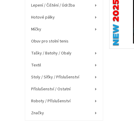
í
Lepení / Čišténí / Údržba
p
a
Hotové pálky
n
e
Míčky
l
Obuv pro stolní tenis
Tašky / Batohy / Obaly
Textil
Stoly / Síťky / Příslušenství
Příslušenství / Ostatní
Roboty / Příslušenství
Značky