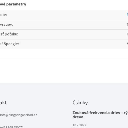
ové parametry
orie
:
vrstiev
:
osť poťahu
:
sť špongie
:
akt
Články
Zvuková frekvencia driev - rý
info
@
pingpongobchod.cz
dreva
10.7.2022
+421 948 650071