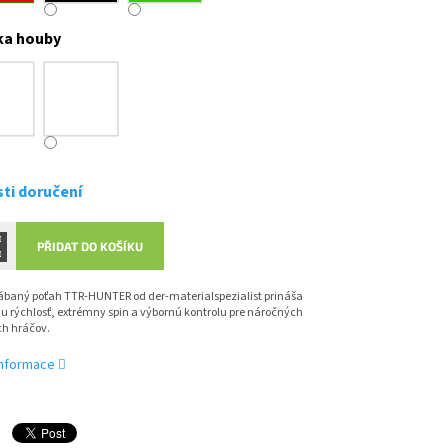
ka houby
ti doručení
PŘIDAT DO KOŠÍKU
ábaný poťah TTR-HUNTER od der-materialspezialist prináša
 rýchlosť, extrémny spin a výbornú kontrolu pre náročných
ch hráčov.
 informace