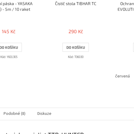
í páska - YASAKA
Čistič stola TIBHAR TC
Ochrann
 - 5m / 10 raket
EVOLUTI
145 Kč
290 Kč
DO KOŠÍKU
DO KOŠÍKU
Kód:
Y601305
Kód:
T06030
červená
Podobné (8)
Diskuze