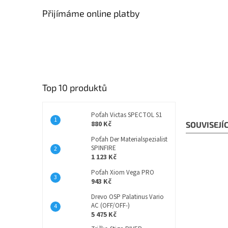
Přijímáme online platby
Top 10 produktů
Poťah Victas SPECTOL S1
880 Kč
SOUVISEJÍ
Poťah Der Materialspezialist
SPINFIRE
1 123 Kč
Poťah Xiom Vega PRO
943 Kč
Drevo OSP Palatinus Vario
AC (OFF/OFF-)
5 475 Kč