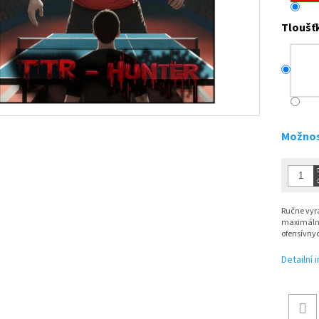
Tloušť
Možnos
Ručne vyr
maximálnu
ofensívny
Detailní