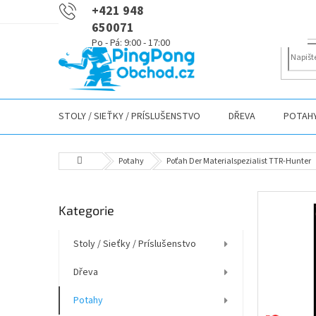
Přejít
+421 948
na
650071
obsah
STOLY / SIEŤKY / PRÍSLUŠENSTVO
DŘEVA
POTAH
Domů
Potahy
Poťah Der Materialspezialist TTR-Hunter
P
Přeskočit
Kategorie
o
kategorie
s
t
Stoly / Sieťky / Príslušenstvo
r
Dřeva
a
n
Potahy
n