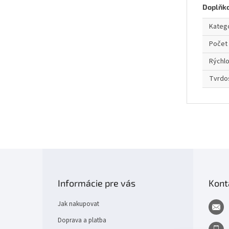
Doplňk
Kateg
Počet 
Rýchl
Tvrdo
Z
á
p
Informácie pre vás
Kont
a
t
Jak nakupovat
í
Doprava a platba