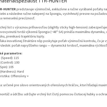
aterialspezialist TTR-HUNTER
R-HUNTER
predstavuje výnimočné, exkluzívne a ručne vyrábané poťahy najv
dielni a následne ručne nalepený na špongiu, vystrihnutý presne na požad
a remeselnú precíznosť.
rchný list s výraznou priľnavosťou (slightly sticky high-tension) zabezpeč
ovovyvinutá tvrdá výkonná špongia (~48° SA) prináša maximálnu dynamiku,
zku, prenikavú trajektóriu lopty.
ďaka inovatívnej štruktúre nôp poskytuje poťah výnimočnú kontrolu, čo je v
ýsledok: poťah najvyššieho rangu — dynamická tvrdosť, maximálna rýchlosť 
ké parametre:
 (Speed): 115
 (Control): 100
Spin): 105
(Hardness): Hard
ristika: Offensívny +
a: určené pre silovo orientovaných ofensívnych hráčov, ktorí hľadajú max
montáž a údržbu: udržujte vrchný list čistý pomocou čistiacej hubky a ochr