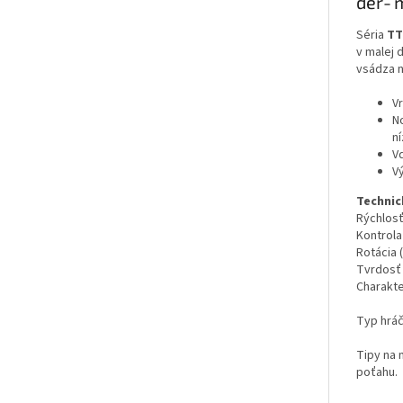
der‐m
Séria
TT
v malej 
vsádza n
V
N
ní
V
V
Technic
Rýchlosť
Kontrola
Rotácia (
Tvrdosť 
Charakte
Typ hráč
Tipy na 
poťahu.