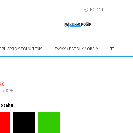
Můj účet
PODMIENKY OCHRANY OSOBNÝCH ÚDAJOV
O NÁS
ODSTOUPENÍ O
NÁKUPNÍ KOŠÍK
0 položek
OBUV PRO STOLNÍ TENIS
TAŠKY / BATOHY / OBALY
TEXTIL
Kč
bez DPH
potahu