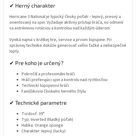
✔ Herný charakter
Hurricane 3 National je typický čínsky poťah – lepivý, presný a
orientovaný na spin. Vyžaduje aktívny prístup hráča, no odmení
sa extrémnou rotáciou a kontrolou nad každým úderom.
Vyniká najmä v krátkej hre, servise a prvom topspine. Pri
správnej technike dokáže generovať veľmi ťažké a nebezpečné
lopty.
✔ Pre koho je určený?
Pokročilí a profesionálni hráči
Hráči preferujúci spin a kontrolu nad rýchlosťou
Technickí topspinoví hráči
Fanúšikovia čínskeho herného štýlu
✔ Technické parametre
Tvrdosť: 39°
Typ: Inverted (hladký poťah)
Hubka: Orange sponge
Charakter: lepivý (tacky)