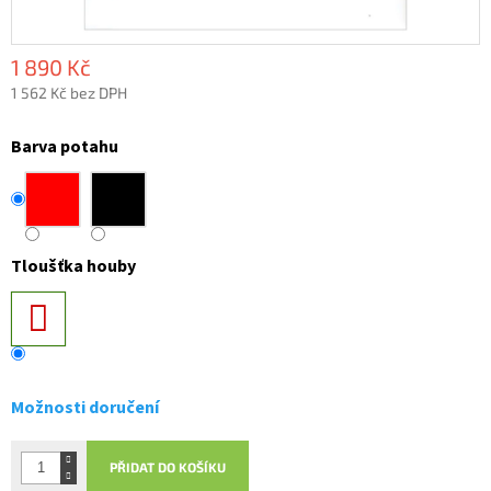
1 890 Kč
1 562 Kč bez DPH
Měrná
cena:
Barva potahu
Tloušťka houby
Možnosti doručení
PŘIDAT DO KOŠÍKU