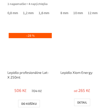
1-najpomalšie > 4-najrýchlejšia
0,8 mm
1,2 mm
1,6 mm
8 mm
10 mm
12 mm
–28 %
Lepidlo profesionálne Lat-
Lepidlo Xiom Energy
X 250ml
506 Kč
265 Kč
704 Kč
od
DETAIL
DO KOŠÍKU