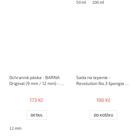
50 ml
200 ml
Ochranná páska - BARNA
Sada na lepenie -
Original (9 mm / 12 mm) - 5
Revolution No.3 špongia 50
m / 10 rakiet
ks + klips
173 Kč
198 Kč
DETAIL
DO KOŠÍKU
12 mm