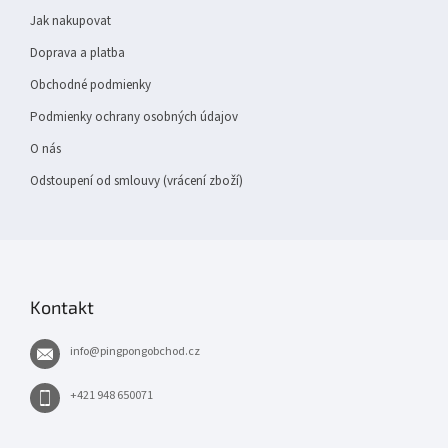
t
Jak nakupovat
í
Doprava a platba
Obchodné podmienky
Podmienky ochrany osobných údajov
O nás
Odstoupení od smlouvy (vrácení zboží)
Kontakt
info
@
pingpongobchod.cz
+421 948 650071