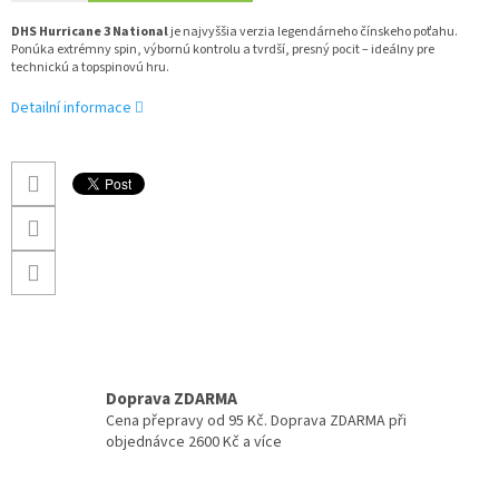
DHS Hurricane 3 National
je najvyššia verzia legendárneho čínskeho poťahu.
Ponúka extrémny spin, výbornú kontrolu a tvrdší, presný pocit – ideálny pre
technickú a topspinovú hru.
Detailní informace
Doprava ZDARMA
Cena přepravy od 95 Kč. Doprava ZDARMA při
objednávce 2600 Kč a více