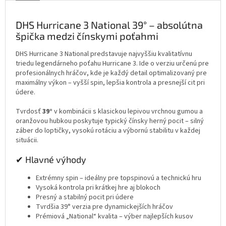
DHS Hurricane 3 National 39° – absolútna
špička medzi čínskymi poťahmi
DHS Hurricane 3 National predstavuje najvyššiu kvalitatívnu
triedu legendárneho poťahu Hurricane 3. Ide o verziu určenú pre
profesionálnych hráčov, kde je každý detail optimalizovaný pre
maximálny výkon – vyšší spin, lepšia kontrola a presnejší cit pri
údere.
Tvrdosť
39°
v kombinácii s klasickou lepivou vrchnou gumou a
oranžovou hubkou poskytuje typický čínsky herný pocit – silný
záber do loptičky, vysokú rotáciu a výbornú stabilitu v každej
situácii.
✔ Hlavné výhody
Extrémny spin – ideálny pre topspinovú a technickú hru
Vysoká kontrola pri krátkej hre aj blokoch
Presný a stabilný pocit pri údere
Tvrdšia 39° verzia pre dynamickejších hráčov
Prémiová „National“ kvalita – výber najlepších kusov