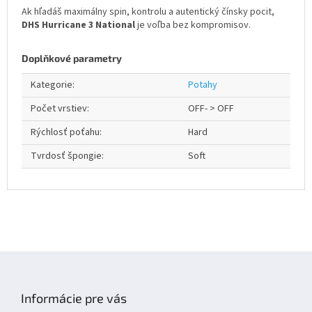
Ak hľadáš maximálny spin, kontrolu a autentický čínsky pocit,
DHS Hurricane 3 National
je voľba bez kompromisov.
Doplňkové parametry
Kategorie
:
Potahy
Počet vrstiev
:
OFF- > OFF
Rýchlosť poťahu
:
Hard
Tvrdosť špongie
:
Soft
Z
á
p
Informácie pre vás
a