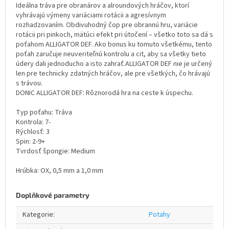
Ideálna tráva pre obranárov a alroundových hráčov, ktorí
vyhrávajú výmeny variáciami rotácii a agresívnym
rozhadzovaním. Obdivuhodný čop pre obrannú hru, variácie
rotácii pri pinkoch, mätúci efekt pri útočení – všetko toto sa dá s
poťahom ALLIGATOR DEF. Ako bonus ku tomuto všetkému, tento
poťah zaručuje neuveriteľnú kontrolu a cit, aby sa všetky tieto
údery dali jednoducho a isto zahrať.ALLIGATOR DEF nie je určený
len pre technicky zdatných hráčov, ale pre všetkých, čo hrávajú
s trávou.
DONIC ALLIGATOR DEF: Rôznorodá hra na ceste k úspechu.
Typ poťahu: Tráva
Kontrola: 7-
Rýchlosť: 3
Spin: 2-9+
Tvrdosť špongie: Medium
Hrúbka: OX, 0,5 mm a 1,0 mm
Doplňkové parametry
Kategorie
:
Potahy