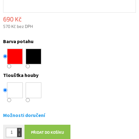
690 Kč
570 Kč bez DPH
Měrná
cena:
Barva potahu
Tloušťka houby
Možnosti doručení
PŘIDAT DO KOŠÍKU