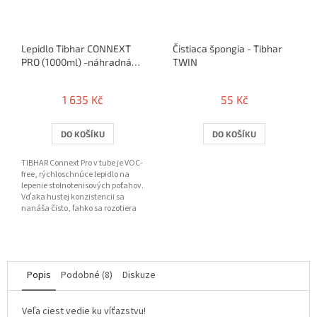
Lepidlo Tibhar CONNEXT
Čistiaca špongia - Tibhar
PRO (1000ml) -náhradná
TWIN
náplň
1 635 Kč
55 Kč
DO KOŠÍKU
DO KOŠÍKU
TIBHAR Connext Pro v tube je VOC-
free, rýchloschnúce lepidlo na
lepenie stolnotenisových poťahov.
Vďaka hustej konzistencii sa
nanáša čisto, ľahko sa rozotiera
pribalenými...
Popis
Podobné (8)
Diskuze
Veľa ciest vedie ku víťazstvu!