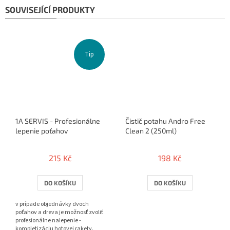
SOUVISEJÍCÍ PRODUKTY
Tip
1A SERVIS - Profesionálne
Čistič potahu Andro Free
lepenie poťahov
Clean 2 (250ml)
215 Kč
198 Kč
DO KOŠÍKU
DO KOŠÍKU
v prípade objednávky dvoch
poťahov a dreva je možnosť zvoliť
profesionálne nalepenie -
kompletizáciu hotovej rakety.