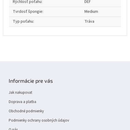
Rýchlosť poťahu
:
DEF
Tvrdosť špongie
:
Medium
Typ poťahu
:
Tráva
Z
á
p
Informácie pre vás
a
t
Jak nakupovat
í
Doprava a platba
Obchodné podmienky
Podmienky ochrany osobných údajov
O nás