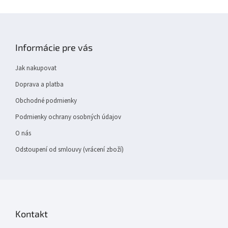
Z
á
p
Informácie pre vás
a
t
Jak nakupovat
í
Doprava a platba
Obchodné podmienky
Podmienky ochrany osobných údajov
O nás
Odstoupení od smlouvy (vrácení zboží)
Kontakt