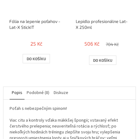
Fólia na lepenie poťahov -
Lepidlo profesionálne Lat-
Lat-X StickIT
X 250ml
25 Kč
506 Kč
704 Kč
DO KOŠÍKU
DO KOŠÍKU
Popis
Podobné (8)
Diskuze
Poťah s nebezpečným spinom!
Viac citu a kontroly vďaka mäkkšej špongii; vstavaný efekt
čerstvého prelepenia; neuveriteľná rotácia a rýchlosť; po
niekoľkých hodinách tréningu zlepšíte svoju hru; vylepšenia
presnosti umiestnenia lopty aj u špičkových hráčov; veľmi