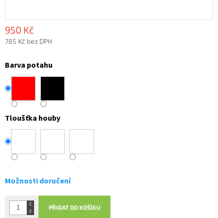
950 Kč
785 Kč bez DPH
Měrná
cena:
Barva potahu
Tloušťka houby
Možnosti doručení
PŘIDAT DO KOŠÍKU