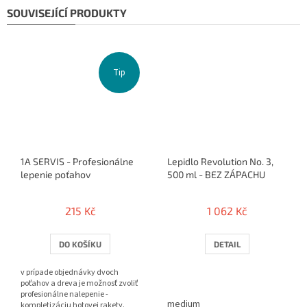
SOUVISEJÍCÍ PRODUKTY
Tip
1A SERVIS - Profesionálne
Lepidlo Revolution No. 3,
lepenie poťahov
500 ml - BEZ ZÁPACHU
215 Kč
1 062 Kč
DO KOŠÍKU
DETAIL
v prípade objednávky dvoch
poťahov a dreva je možnosť zvoliť
profesionálne nalepenie -
medium
kompletizáciu hotovej rakety.