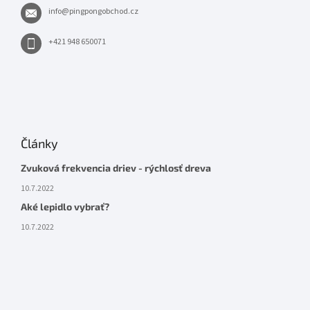
info
@
pingpongobchod.cz
+421 948 650071
Články
Zvuková frekvencia driev - rýchlosť dreva
10.7.2022
Aké lepidlo vybrať?
10.7.2022