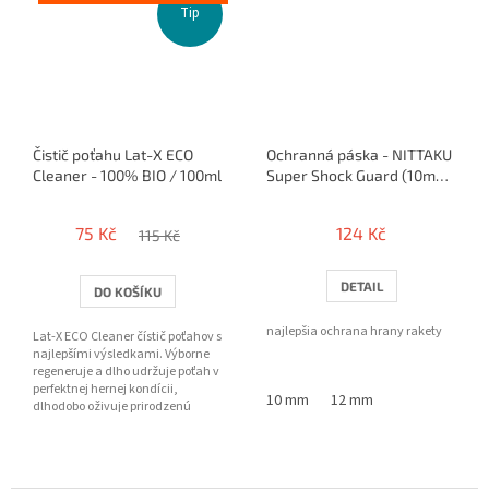
Tip
Čistič poťahu Lat-X ECO
Ochranná páska - NITTAKU
Cleaner - 100% BIO / 100ml
Super Shock Guard (10mm
/ 12mm) - 50cm / 1 raketa
75 Kč
124 Kč
115 Kč
DETAIL
DO KOŠÍKU
najlepšia ochrana hrany rakety
Lat-X ECO Cleaner čístič poťahov s
najlepšími výsledkami. Výborne
regeneruje a dlho udržuje poťah v
perfektnej hernej kondícii,
10 mm
12 mm
dlhodobo oživuje prirodzenú
priľnavosť a frip...