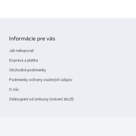
Z
á
p
Informácie pre vás
a
t
Jak nakupovat
í
Doprava a platba
Obchodné podmienky
Podmienky ochrany osobných údajov
O nás
Odstoupení od smlouvy (vrácení zboží)