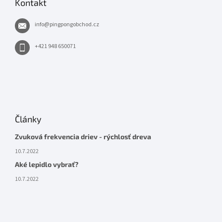
Kontakt
info
@
pingpongobchod.cz
+421 948 650071
Články
Zvuková frekvencia driev - rýchlosť dreva
10.7.2022
Aké lepidlo vybrať?
10.7.2022