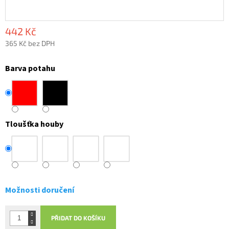
442 Kč
365 Kč bez DPH
Měrná
cena:
Barva potahu
Tloušťka houby
Možnosti doručení
PŘIDAT DO KOŠÍKU