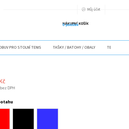
Můj účet
PODMIENKY OCHRANY OSOBNÝCH ÚDAJOV
O NÁS
ODSTOUPENÍ O
NÁKUPNÍ KOŠÍK
0 položek
OBUV PRO STOLNÍ TENIS
TAŠKY / BATOHY / OBALY
TEXTIL
 Kč
 bez DPH
potahu