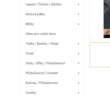
í
Lepení / Čišténí / Údržba
p
a
Hotové pálky
n
e
Míčky
l
Obuv pro stolní tenis
Tašky / Batohy / Obaly
Textil
Stoly / Síťky / Příslušenství
Příslušenství / Ostatní
Roboty / Příslušenství
Značky