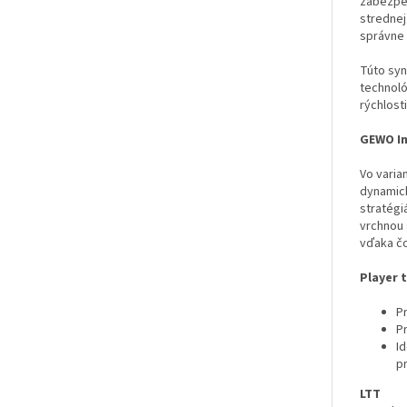
zabezpeč
strednej
správne 
Túto syn
technoló
rýchlost
GEWO In
Vo varia
dynamick
stratégi
vrchnou 
vďaka čo
Player t
P
Pr
I
p
LTT