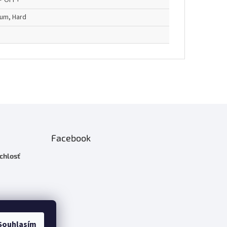
> OFF+
um, Hard
Facebook
chlosť
Souhlasím