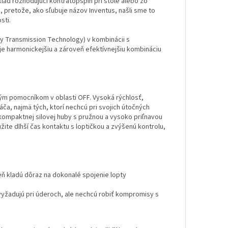
lad rozhodujúci kontratopspin pri stole alebo zo
, pretože, ako sľubuje názov Inventus, našli sme to
sti.
gy Transmission Technology) v kombinácii s
e harmonickejšiu a zároveň efektívnejšiu kombináciu
ým pomocníkom v oblasti OFF. Vysoká rýchlosť,
a, najmä tých, ktorí nechcú pri svojich útočných
 kompaktnej silovej huby s pružnou a vysoko priľnavou
te dlhší čas kontaktu s loptičkou a zvýšenú kontrolu,
eň kladú dôraz na dokonalé spojenie lopty
 vyžadujú pri úderoch, ale nechcú robiť kompromisy s