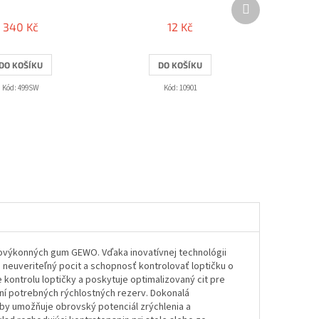
Další
produkt
340 Kč
12 Kč
DO KOŠÍKU
DO KOŠÍKU
Kód:
499SW
Kód:
10901
ovýkonných gum GEWO. Vďaka inovatívnej technológii
 neuveriteľný pocit a schopnosť kontrolovať loptičku o
e kontrolu loptičky a poskytuje optimalizovaný cit pre
vaní potrebných rýchlostných rezerv. Dokonalá
by umožňuje obrovský potenciál zrýchlenia a