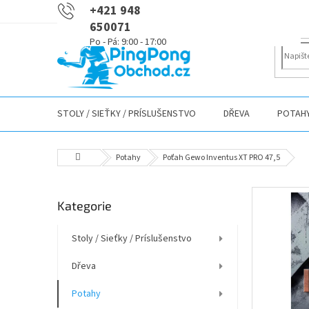
Přejít
+421 948
na
650071
obsah
STOLY / SIEŤKY / PRÍSLUŠENSTVO
DŘEVA
POTAH
Domů
Potahy
Poťah Gewo Inventus XT PRO 47,5
P
Přeskočit
Kategorie
o
kategorie
s
t
Stoly / Sieťky / Príslušenstvo
r
Dřeva
a
n
Potahy
n