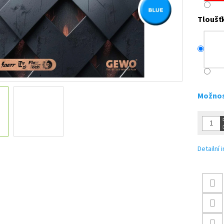
Tloušť
Možnos
Detailní