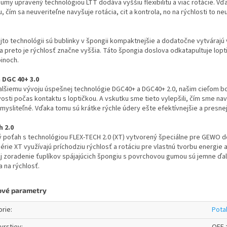
umy upravený technológiou LTT dodáva vyššiu flexibilitu a viac rotácie. Vďa
u, čím sa neuveriteľne navyšuje rotácia, cit a kontrola, no na rýchlosti to ne
jto technológii sú bublinky v špongii kompaktnejšie a dodatočne vytvárajú
 a preto je rýchlosť značne vyššia. Táto špongia doslova odkatapultuje lopti
inoch.
 DGC 40+ 3.0
lšiemu vývoju úspešnej technológie DGC40+ a DGC40+ 2.0, našim cieľom bolo 
vosti počas kontaktu s loptičkou. A vskutku sme tieto vylepšili, čím sme navýš
mysliteľné. Vďaka tomu sú krátke rýchle údery ešte efektívnejšie a presne
h 2.0
ný poťah s technológiou FLEX-TECH 2.0 (XT) vytvorený špeciálne pre GEWO 
érie XT využívajú príchodziu rýchlosť a rotáciu pre vlastnú tvorbu energie a
Aj zoradenie ťuplíkov spájajúcich špongiu s povrchovou gumou sú jemne ďal
a na rýchlosť.
ové parametry
orie
:
Pota