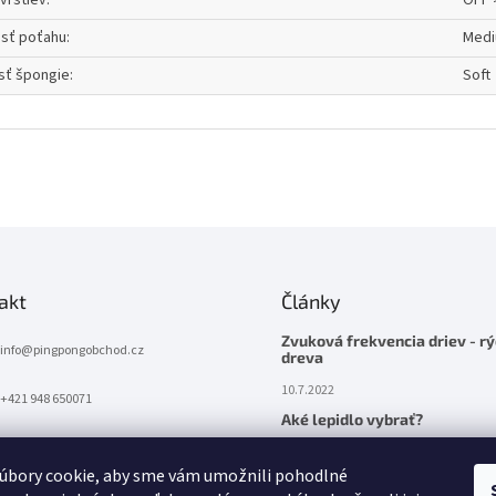
vrstiev
:
OFF 
osť poťahu
:
Medi
sť špongie
:
Soft
akt
Články
Zvuková frekvencia driev - rý
info
@
pingpongobchod.cz
dreva
10.7.2022
+421 948 650071
Aké lepidlo vybrať?
10.7.2022
úbory cookie, aby sme vám umožnili pohodlné