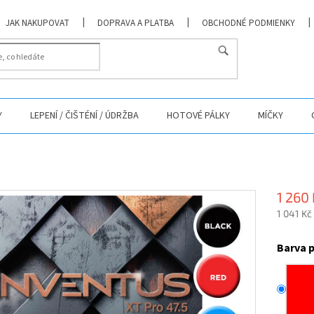
JAK NAKUPOVAT
DOPRAVA A PLATBA
OBCHODNÉ PODMIENKY
Y
LEPENÍ / ČIŠTÉNÍ / ÚDRŽBA
HOTOVÉ PÁLKY
MÍČKY
1 260
1 041 Kč
Měrná
cena:
Barva 