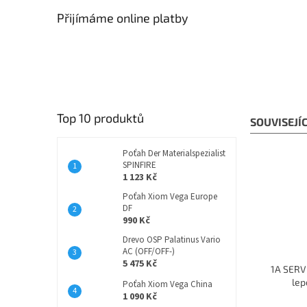
Přijímáme online platby
Top 10 produktů
SOUVISEJÍ
Poťah Der Materialspezialist
SPINFIRE
1 123 Kč
Poťah Xiom Vega Europe
DF
990 Kč
Drevo OSP Palatinus Vario
AC (OFF/OFF-)
5 475 Kč
1A SERVI
lep
Poťah Xiom Vega China
1 090 Kč