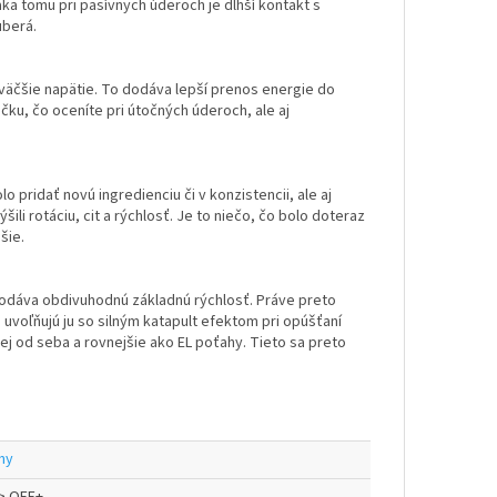
ka tomu pri pasívnych úderoch je dlhší kontakt s
uberá.
 väčšie napätie. To dodáva lepší prenos energie do
čku, čo oceníte pri útočných úderoch, ale aj
pridať novú ingredienciu či v konzistencii, ale aj
ili rotáciu, cit a rýchlosť. Je to niečo, čo bolo doteraz
jšie.
dodáva obdivuhodnú základnú rýchlosť. Práve preto
 uvoľňujú ju so silným katapult efektom pri opúšťaní
ej od seba a rovnejšie ako EL poťahy. Tieto sa preto
hy