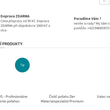
Doprava ZDARMA
Poradíme Vám ?
Cena přepravy od 95 Kč. Doprava
nevíte si rady? My Vám r
ZDARMA při objednávce 2600 Kč a
pomůže. +421948650071
více
CÍ PRODUKTY
Tip
S - Profesionálne
Čistič poťahu Der
Valec n
enie poťahov
Materialspezialist Premium
Cleaner