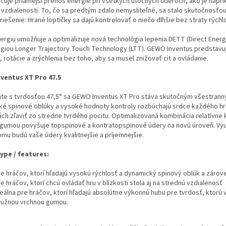
uje priamejší prenos energie pri všetkých útočných úderoch, ako je naprík
 vzdialenosti. To, čo sa predtým zdalo nemysliteľné, sa stalo skutočnosťou
riešenie: Hrané loptičky sa dajú kontrolovať o niečo dlhšie bez straty rýchlo
ergiu umožňuje a optimalizuje nová technológia lepenia DETT (Direct Ener
giou Longer Trajectory Touch Technology (LTT). GEWO Inventus predstavuj
i, rotácie a zrýchlenia bez toho, aby sa musel znižovať cit a ovládanie.
ventus XT Pro 47.5
nte s tvrdosťou 47,5° sa GEWO Inventus XT Pro stáva skutočným všestrann
é spinové oblúky a vysoké hodnoty kontroly rozbúchajú srdce každého hráč
ách zľaviť zo stredne tvrdého pocitu. Optimalizovaná kombinácia relatívne
gumou povyšuje topspinové a kontratopspinové údery na novú úroveň. Využi
mu budú vaše údery kvalitnejšie a príjemnejšie.
ype / features:
re hráčov, ktorí hľadajú vysokú rýchlosť a dynamický spinový oblúk a zárov
e hráčov, ktorí chcú ovládať hru v blízkosti stola aj na strednú vzdialenosť
deálna pre hráčov, ktorí hľadajú absolútne výkonnú hubu pre tvrdosť, ktorú
ružnou vrchnou gumou.