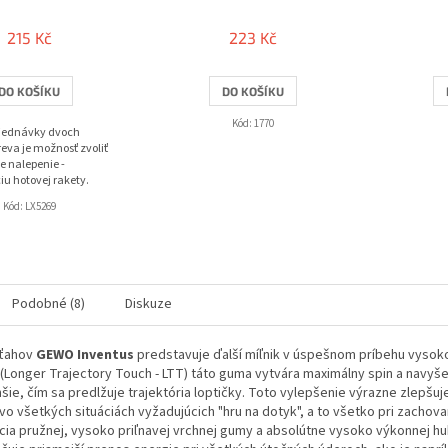
215 Kč
223 Kč
DO KOŠÍKU
DO KOŠÍKU
Kód:
1770
bjednávky dvoch
eva je možnosť zvoliť
e nalepenie -
iu hotovej rakety.
Kód:
LX5269
Podobné (8)
Diskuze
oťahov
GEWO Inventus
predstavuje ďalší míľnik v úspešnom príbehu vysok
(Longer Trajectory Touch - LTT) táto guma vytvára maximálny spin a navyše
hšie, čím sa predlžuje trajektória loptičky. Toto vylepšenie výrazne zlepšuj
 vo všetkých situáciách vyžadujúcich "hru na dotyk", a to všetko pri zacho
ia pružnej, vysoko priľnavej vrchnej gumy a absolútne vysoko výkonnej hu