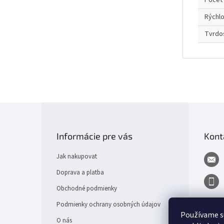
Počet 
Rýchl
Tvrdo
Z
á
p
Informácie pre vás
Kont
a
t
Jak nakupovat
í
Doprava a platba
Obchodné podmienky
Podmienky ochrany osobných údajov
Používame s
O nás