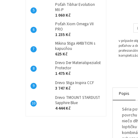
Poťah Tibhar Evolution
MX-P
1 060 Kč
Poťah Xiom Omega VII
PRO
1 235 Kč
v prípade o
Mikina Stiga AMBITION s
poťahov a dr
kapucňou
profesionáln
625 Kč
kompletizác
Drevo Der Materialspezialist
Protector
1 475 Kč
Drevo Stiga Inspira CCF
3 747 Kč
Popis
Drevo TMOUNT STARDUST
Sapphire Blue
4 444 Kč
Séria p
povrchu 
niečo dl
loptičku
kombinác