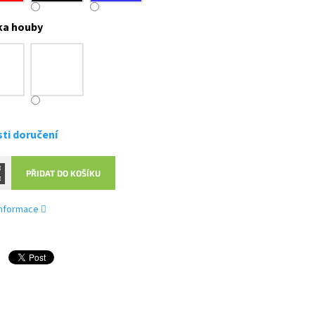
ka houby
ti doručení
PŘIDAT DO KOŠÍKU
 informace