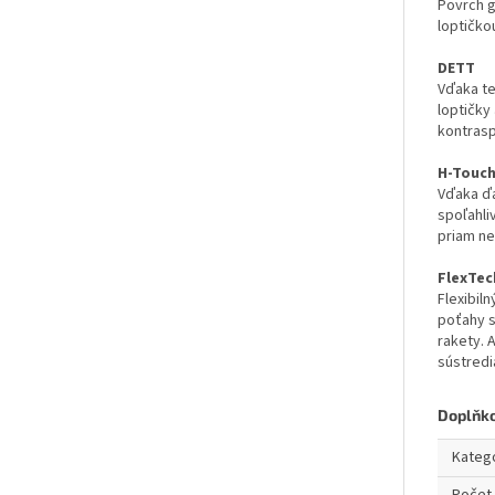
Povrch g
loptičko
DETT
Vďaka te
loptičky
kontrasp
H-Touch
Vďaka ďa
spoľahli
priam ne
FlexTec
Flexibil
poťahy s
rakety. 
sústredi
Doplňk
Kateg