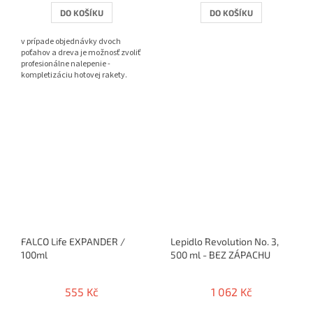
DO KOŠÍKU
DO KOŠÍKU
v prípade objednávky dvoch
poťahov a dreva je možnosť zvoliť
profesionálne nalepenie -
kompletizáciu hotovej rakety.
FALCO Life EXPANDER /
Lepidlo Revolution No. 3,
100ml
500 ml - BEZ ZÁPACHU
555 Kč
1 062 Kč