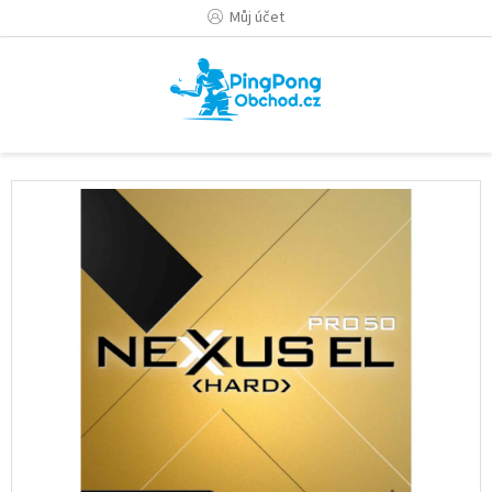
Přejít
Můj účet
na
obsah