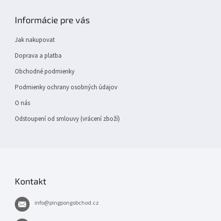
á
p
Informácie pre vás
a
t
Jak nakupovat
í
Doprava a platba
Obchodné podmienky
Podmienky ochrany osobných údajov
O nás
Odstoupení od smlouvy (vrácení zboží)
Kontakt
info
@
pingpongobchod.cz