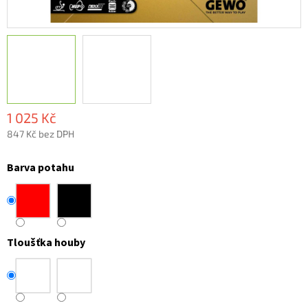
1 025 Kč
847 Kč bez DPH
Měrná
cena:
Barva potahu
Tloušťka houby