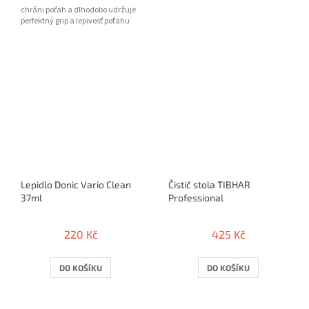
chráni poťah a dlhodobo udržuje
perfektný grip a lepivosť poťahu
Lepidlo Donic Vario Clean
Čistič stola TIBHAR
37ml
Professional
220 Kč
425 Kč
DO KOŠÍKU
DO KOŠÍKU