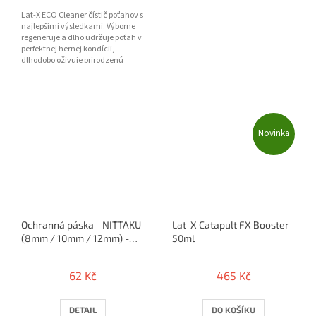
Lat-X ECO Cleaner čístič poťahov s
najlepšími výsledkami. Výborne
regeneruje a dlho udržuje poťah v
perfektnej hernej kondícii,
dlhodobo oživuje prirodzenú
priľnavosť a frip...
Novinka
Ochranná páska - NITTAKU
Lat-X Catapult FX Booster
(8mm / 10mm / 12mm) -
50ml
50cm / 1 raketa
62 Kč
465 Kč
DETAIL
DO KOŠÍKU