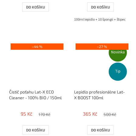
DO KOŠÍKU
DO KOŠÍKU
100ml lepidlo + 10 špongii + štipec
–44 %
–27 %
Novinka
Tip
Čistič poťahu Lat-X ECO
Lepidlo profesionálne Lat-
Cleaner - 100% BIO / 150ml
X BOOST 100ml
95 Kč
365 Kč
170 Kč
500 Kč
DO KOŠÍKU
DO KOŠÍKU