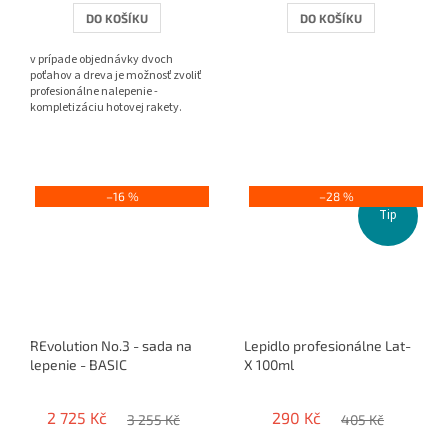
DO KOŠÍKU
DO KOŠÍKU
v prípade objednávky dvoch
poťahov a dreva je možnosť zvoliť
profesionálne nalepenie -
kompletizáciu hotovej rakety.
–16 %
–28 %
Tip
REvolution No.3 - sada na
Lepidlo profesionálne Lat-
lepenie - BASIC
X 100ml
2 725 Kč
290 Kč
3 255 Kč
405 Kč