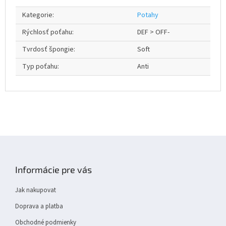
Kategorie
:
Potahy
Rýchlosť poťahu
:
DEF > OFF-
Tvrdosť špongie
:
Soft
Typ poťahu
:
Anti
Z
á
p
Informácie pre vás
a
t
Jak nakupovat
í
Doprava a platba
Obchodné podmienky