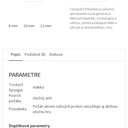
Catapult FX Booster je výkonný
spin booster novej generácie.
Aktivuje topsheet, zvyšuje grip a
rotáciu, pridáva katapult efekt a
8 mm
10 mm
12 mm
oživuje aj staršie poťahy. Viac
spinu. Viac...
Popis
Podobné (8)
Diskuze
PARAMETRE
Tvrdosť
mäkká
špongie
Povrch
útočný anti
poťahu
Poťah okrem rušivých prvkov umožňuje aj aktívnu
Poznámka
útočnu hru
Doplňkové parametry