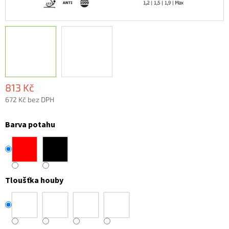
813 Kč
672 Kč bez DPH
Měrná
cena:
Barva potahu
Tloušťka houby