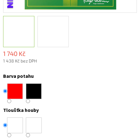
1 740 Kč
1 438 Kč bez DPH
Měrná
cena:
Barva potahu
Tloušťka houby