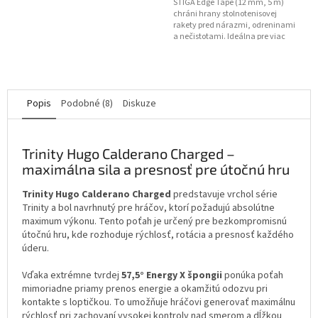
STIGA Edge Tape (12 mm, 5 m)
chráni hrany stolnotenisovej
rakety pred nárazmi, odreninami
a nečistotami. Ideálna pre viac
rakiet alebo opakované...
Popis
Podobné (8)
Diskuze
Trinity Hugo Calderano Charged –
maximálna sila a presnosť pre útočnú hru
Trinity Hugo Calderano Charged
predstavuje vrchol série
Trinity a bol navrhnutý pre hráčov, ktorí požadujú absolútne
maximum výkonu. Tento poťah je určený pre bezkompromisnú
útočnú hru, kde rozhoduje rýchlosť, rotácia a presnosť každého
úderu.
Vďaka extrémne tvrdej
57,5° Energy X špongii
ponúka poťah
mimoriadne priamy prenos energie a okamžitú odozvu pri
kontakte s loptičkou. To umožňuje hráčovi generovať maximálnu
rýchlosť pri zachovaní vysokej kontroly nad smerom a dĺžkou