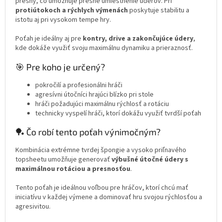
presný, čo umožňuje presné umiestnenie úderov. Pri
protiútokoch a rýchlych výmenách
poskytuje stabilitu a
istotu aj pri vysokom tempe hry.
Poťah je ideálny aj pre
kontry, drive a zakončujúce údery
,
kde dokáže využiť svoju maximálnu dynamiku a prieraznosť.
🎯 Pre koho je určený?
pokročilí a profesionálni hráči
agresívni útočníci hrajúci blízko pri stole
hráči požadujúci maximálnu rýchlosť a rotáciu
technicky vyspelí hráči, ktorí dokážu využiť tvrdší poťah
🏓 Čo robí tento poťah výnimočným?
Kombinácia extrémne tvrdej špongie a vysoko priľnavého
topsheetu umožňuje generovať
výbušné útočné údery s
maximálnou rotáciou a presnosťou
.
Tento poťah je ideálnou voľbou pre hráčov, ktorí chcú mať
iniciatívu v každej výmene a dominovať hru svojou rýchlosťou a
agresivitou.