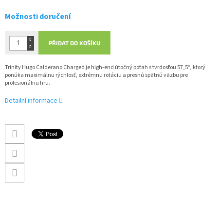
Možnosti doručení
PŘIDAT DO KOŠÍKU
Trinity Hugo Calderano Charged je high-end útočný poťah s tvrdosťou 57,5°, ktorý
ponúka maximálnu rýchlosť, extrémnu rotáciu a presnú spätnú väzbu pre
profesionálnu hru.
Detailní informace