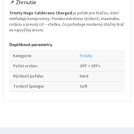
📌 Zhrnutie
Trinity Hugo Calderano Charged
je poťah pre hráčov, ktorí
nehľadajú kompromisy. Ponúka extrémnu rýchlosť, maximálnu
rotáciu a presný cit – všetko, čo potrebuje moderný útočný hráč
na najvyššej úrovni.
Doplňkové parametry
Kategorie
:
Potahy
Počet vrstiev
:
OFF > OFF+
Rýchlosť poťahu
:
Hard
Tvrdosť špongie
:
Soft
Z