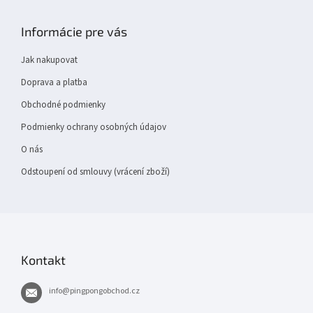
á
p
Informácie pre vás
a
t
Jak nakupovat
í
Doprava a platba
Obchodné podmienky
Podmienky ochrany osobných údajov
O nás
Odstoupení od smlouvy (vrácení zboží)
Kontakt
info
@
pingpongobchod.cz