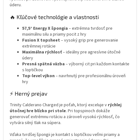
úderu.
🔥 Kľúčové technológie a vlastnosti
57,5° Energy X špongia
– extrémna tvrdosť pre
maximálnu silu a priamy pocit z hry
Fusion X topsheet
– vysoký grip pre generovanie
extrémnej rotácie
Maximálna rýchlosť
– ideálny pre agresívne útočné
údery
Presná spätná väzba
– výborný cit pri každom kontakte
s loptičkou
Top-level výkon
– navrhnutý pre profesionálnu úroveň
hry
⚡ Herný prejav
Trinity Calderano Charged je poťah, ktorý exceluje v
rýchlej
útočnej hre blízko pri stole
. Pri topspinoch dokáže
generovať extrémnu rotáciu a zároveň vysokú rýchlosť, čo
vytvára silný tlak na súpera.
Vďaka tvrdšej špongii je kontakt s loptičkou veľmi priamy a