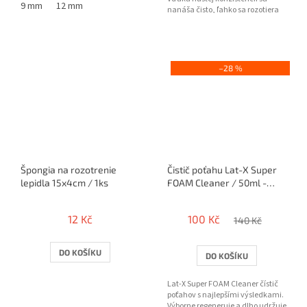
9 mm
12 mm
nanáša čisto, ľahko sa rozotiera
pribalenými...
–28 %
Špongia na rozotrenie
Čistič poťahu Lat-X Super
lepidla 15x4cm / 1ks
FOAM Cleaner / 50ml -
penový
12 Kč
100 Kč
140 Kč
DO KOŠÍKU
DO KOŠÍKU
Lat-X Super FOAM Cleaner čístič
poťahov s najlepšími výsledkami.
Výborne regeneruje a dlho udržuje