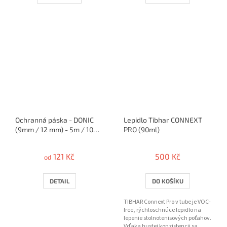
Ochranná páska - DONIC
Lepidlo Tibhar CONNEXT
(9mm / 12 mm) - 5m / 10
PRO (90ml)
rakiet
121 Kč
500 Kč
od
DETAIL
DO KOŠÍKU
TIBHAR Connext Pro v tube je VOC-
free, rýchloschnúce lepidlo na
lepenie stolnotenisových poťahov.
Vďaka hustej konzistencii sa