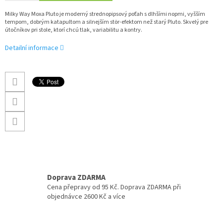
Milky Way Moxa Pluto je moderný strednopipsový poťah s dlhšími nopmi, vyšším
tempom, dobrým katapultom a silnejším stör-efektom než starý Pluto. Skvelý pre
útočníkov pri stole, ktorí chcú tlak, variabilitu a kontry.
Detailní informace
Doprava ZDARMA
Cena přepravy od 95 Kč. Doprava ZDARMA při
objednávce 2600 Kč a více