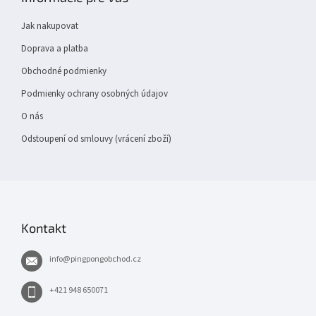
a
t
Jak nakupovat
í
Doprava a platba
Obchodné podmienky
Podmienky ochrany osobných údajov
O nás
Odstoupení od smlouvy (vrácení zboží)
Kontakt
info
@
pingpongobchod.cz
+421 948 650071