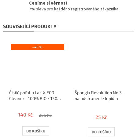
Ceníme si věrnost
7% sleva pro každého registrovaného zákazníka
SOUVISEJÍCÍ PRODUKTY
–45 %
Čistič poťahu Lat-X ECO
Špongia Revolution No.3 -
Cleaner - 100% BIO / 150ml
na odstránenie lepidla
+ špongia
Průměrné
hodnocení
140 Kč
255 Kč
25 Kč
produktu
je
5,0
DO KOŠÍKU
DO KOŠÍKU
z