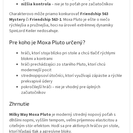
nižšia kontrola
– nie je to poťah pre začiatočníkov
Charakterovo môže priamo konkurovať
Friendship 563
Mystery
či
Friendship 563-1
. Moxa Pluto je ešte o niečo
rýchlejšia a pružnejšia, hoci na úroveň extrémnej dynamiky
SpinLord Keiler nedosahuje.
Pre koho je Moxa Pluto určený?
hráči, ktorí stoja blízko pri stole a chcú tlačiť rýchlymi
blokmi a kontrami
hráči prechádzajúci zo starého Pluto, ktorí chcú
modernejší pocit
strednopipsoví útočníci, ktorí využívajú zápästie a rýchle
prekvapivé údery
pokročilejší hráči – nie je vhodný pre úplných
začiatočníkov
Zhrnutie
Milky Way Moxa Pluto
je moderný stredný nopový poťah s
dlhšími nopmi, vyšším tempom, veľmi príjemnou elasticitou a
citeľným stör-efektom. Hodí sa pre aktívnych hráčov pri stole,
ktorí hľadajú tlak a agresívne bloky.