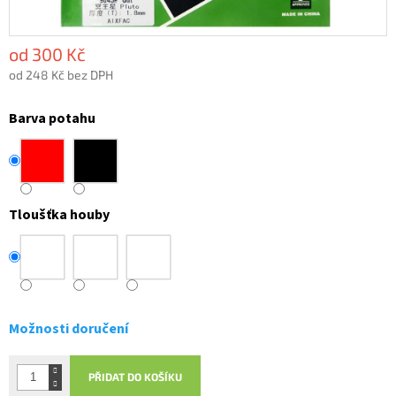
od
300 Kč
od
248 Kč
bez DPH
Měrná
cena:
Barva potahu
Tloušťka houby
Možnosti doručení
PŘIDAT DO KOŠÍKU