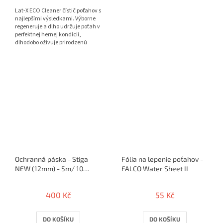
5
Lat-X ECO Cleaner čístič poťahov s
hvězdiček.
najlepšími výsledkami. Výborne
regeneruje a dlho udržuje poťah v
perfektnej hernej kondícii,
dlhodobo oživuje prirodzenú
priľnavosť a frip...
Ochranná páska - Stiga
Fólia na lepenie poťahov -
NEW (12mm) - 5m/ 10
FALCO Water Sheet II
rakiet
400 Kč
55 Kč
DO KOŠÍKU
DO KOŠÍKU