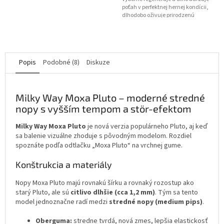
poťah v perfektnej hernej kondícii,
dlhodobo oživuje prirodzenú
priľnavosť a...
Popis
Podobné (8)
Diskuze
Milky Way Moxa Pluto – moderné stredné
nopy s vyšším tempom a stör-efektom
Milky Way Moxa Pluto
je nová verzia populárneho Pluto, aj keď
sa balenie vizuálne zhoduje s pôvodným modelom. Rozdiel
spoznáte podľa odtlačku „Moxa Pluto“ na vrchnej gume.
Konštrukcia a materiály
Nopy Moxa Pluto majú rovnakú šírku a rovnaký rozostup ako
starý Pluto, ale sú
citlivo dlhšie (cca 1,2 mm)
. Tým sa tento
model jednoznačne radí medzi
stredné nopy (medium pips)
.
Oberguma:
stredne tvrdá, nová zmes, lepšia elastickosť