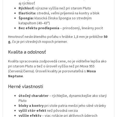
aj rýchlosť
Rýchlosť:
výrazne vyššia než pri starom Pluto
Elasticita:
stredná, veľmi príjemná na kontry a blok
Špongia:
klasická čínska špongia so stredným
katapultom (40–43°)
Bez efektu predlepenia
– prirodzený, lineárny pocit
Hmotnosť neskráteného poťahu v hrúbke 1,8 mm je približne
50
g
, čo je pri stredných nopoch priemer.
Kvalita a odolnosť
Kvalita spracovania zodpovedá cene, no je viditeľne lepšia ako
pri starom Pluto a tiež o úroveň vyššia než pri Moxa 955
(červená/čierna). Úroveň kvality je porovnateľná s
Moxa
Neptune
.
Herné vlastnosti
útočný charakter
– rýchlejšie, dynamickejšie ako starý
Pluto
bloky a kontry
pri stole patria medzi jeho silné stránky
vyšší stör-efekt
než pôvodná verzia
vyššie efekty
– viac rotácie pri aktívnych úderoch