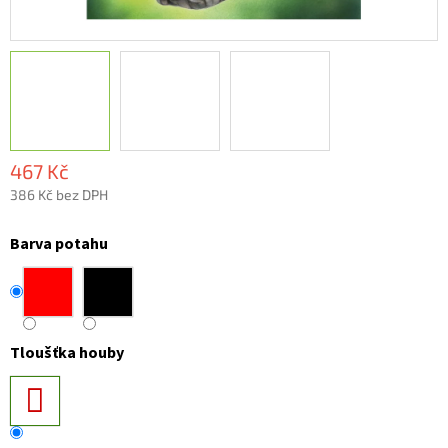
467 Kč
386 Kč bez DPH
Měrná
cena:
Barva potahu
Tloušťka houby