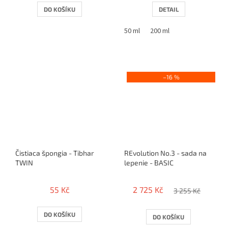
DO KOŠÍKU
DETAIL
50 ml
200 ml
–16 %
Čistiaca špongia - Tibhar
REvolution No.3 - sada na
TWIN
lepenie - BASIC
55 Kč
2 725 Kč
3 255 Kč
DO KOŠÍKU
DO KOŠÍKU