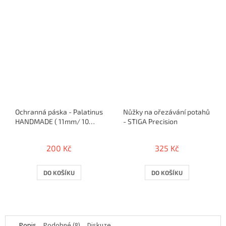
Ochranná páska - Palatinus
Nůžky na ořezávání potahů
HANDMADE ( 11mm/ 10
- STIGA Precision
rakiet )
200 Kč
325 Kč
DO KOŠÍKU
DO KOŠÍKU
Popis
Podobné (8)
Diskuze