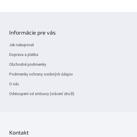
Z
á
p
Informácie pre vás
a
t
Jak nakupovat
í
Doprava a platba
Obchodné podmienky
Podmienky ochrany osobných údajov
O nás
Odstoupení od smlouvy (vrácení zboží)
Kontakt