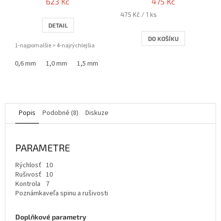
623 Kč
475 Kč
Měrná
475 Kč / 1 ks
cena:
DETAIL
DO KOŠÍKU
1-najpomalšie > 4-najrýchlejšia
0,6 mm
1,0 mm
1,5 mm
2,0 mm
Popis
Podobné (8)
Diskuze
PARAMETRE
Rýchlosť
10
Rušivosť
10
Kontrola
7
Poznámka
veľa spinu a rušivosti
Doplňkové parametry