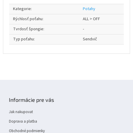
Kategorie
:
Potahy
Rýchlosť poťahu
:
ALL > OFF
Tvrdosť špongie
:
-
Typ poťahu
:
Sendvič
Z
á
p
Informácie pre vás
a
t
Jak nakupovat
í
Doprava a platba
Obchodné podmienky