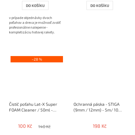
DO KOŠÍKU
DO KOŠÍKU
v prípade objednávky dvoch
poťahov a dreva je možnosť zvoliť
profesionálne nalepenie -
kompletizáciu hotovej rakety.
–28 %
Čistič poťahu Lat-X Super
Ochranná páska - STIGA
FOAM Cleaner / 50ml -
(9mm / 12mm) - 5m/ 10
penový
rakiet
100 Kč
198 Kč
140 Kč