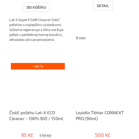
DETAIL
DO KOŠÍKU
Lat-X Super FOAM Cleaner čístič
poťahov s najlepšími výsledkami.
Výborne regeneruje a dlho udržuje
poťah v perfektnej hernej kondícii,
9 mm
dlhodobo oživuje prirodzenú
priľnavosť a...
–44 %
Čistič poťahu Lat-X ECO
Lepidlo Tibhar CONNEXT
Cleaner - 100% BIO / 150ml
PRO (90ml)
95 Kč
500 Kč
170 Kč