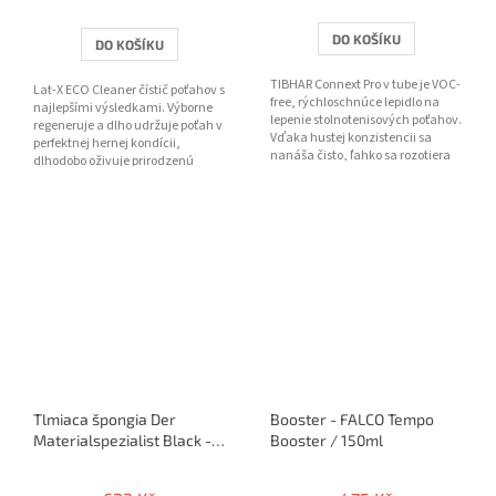
DO KOŠÍKU
DO KOŠÍKU
TIBHAR Connext Pro v tube je VOC-
Lat-X ECO Cleaner čístič poťahov s
free, rýchloschnúce lepidlo na
najlepšími výsledkami. Výborne
lepenie stolnotenisových poťahov.
regeneruje a dlho udržuje poťah v
Vďaka hustej konzistencii sa
perfektnej hernej kondícii,
nanáša čisto, ľahko sa rozotiera
dlhodobo oživuje prirodzenú
pribalenými...
priľnavosť a frip...
Tlmiaca špongia Der
Booster - FALCO Tempo
Materialspezialist Black -
Booster / 150ml
Tempo 4