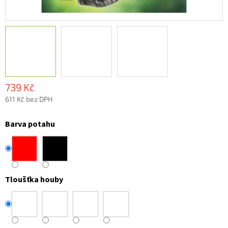
739 Kč
611 Kč bez DPH
Měrná
cena:
Barva potahu
Tloušťka houby