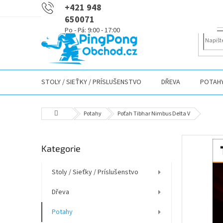
Přejít
+421 948
na
650071
obsah
STOLY / SIEŤKY / PRÍSLUŠENSTVO
DŘEVA
POTAH
Domů
Potahy
Poťah Tibhar Nimbus Delta V
P
Přeskočit
Kategorie
o
kategorie
s
t
Stoly / Sieťky / Príslušenstvo
r
Dřeva
a
n
Potahy
n