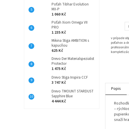
Poťah Tibhar Evolution
MX-P
1 060 Kč
Poťah Xiom Omega VII
PRO
1 235 Kč
v prípade o
Mikina Stiga AMBITION s
poťahov a dr
kapucňou
profesionáln
625 Kč
kompletizác
Drevo Der Materialspezialist
Protector
1 475 Kč
Drevo Stiga Inspira CCF
3 747 Kč
Popis
Drevo TMOUNT STARDUST
Sapphire Blue
4 444 Kč
Rozhodli
– rýchlo
pupienko
snaží hra