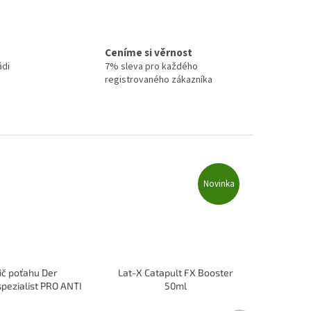
Ceníme si věrnost
ádi
7% sleva pro každého
registrovaného zákazníka
Novinka
tič poťahu Der
Lat-X Catapult FX Booster
pezialist PRO ANTI
50ml
 pre ANTI poťahy