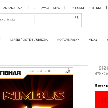
JAK NAKUPOVAT
DOPRAVA A PLATBA
OBCHODNÉ PODMIENKY
Y
LEPENÍ / ČIŠTÉNÍ / ÚDRŽBA
HOTOVÉ PÁLKY
MÍČKY
912 
679 Kč 
Měrná
cena:
Barva 