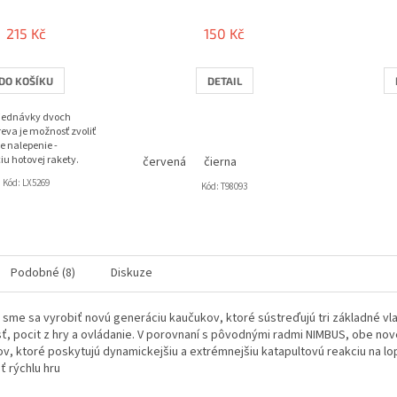
215 Kč
150 Kč
DO KOŠÍKU
DETAIL
bjednávky dvoch
eva je možnosť zvoliť
e nalepenie -
iu hotovej rakety.
červená
čierna
Kód:
LX5269
Kód:
T98093
Podobné (8)
Diskuze
 sme sa vyrobiť novú generáciu kaučukov, ktoré sústreďujú tri základné v
sť, pocit z hry a ovládanie. V porovnaní s pôvodnými radmi NIMBUS, obe nové
v, ktoré poskytujú dynamickejšiu a extrémnejšiu katapultovú reakciu na loptu
ť rýchlu hru