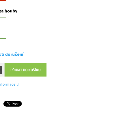
ka houby
ti doručení
PŘIDAT DO KOŠÍKU
 informace