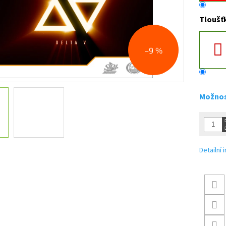
Tloušť
–9 %
Možnos
Detailní