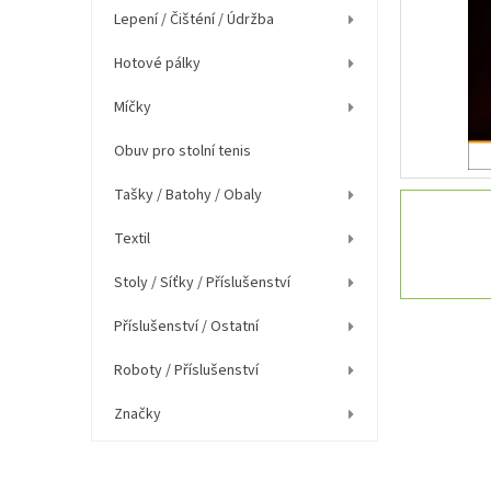
í
Lepení / Čišténí / Údržba
p
a
Hotové pálky
n
e
Míčky
l
Obuv pro stolní tenis
Tašky / Batohy / Obaly
Textil
Stoly / Síťky / Příslušenství
Příslušenství / Ostatní
Roboty / Příslušenství
Značky