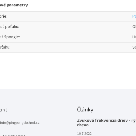
ové parametry
orie
:
P
osť poťahu
:
O
sť špongie
:
H
oťahu
:
S
akt
Články
Zvuková frekvencia driev - rý
info
@
pingpongobchod.cz
dreva
10.7.2022