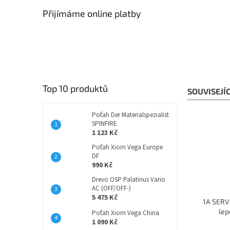
Přijímáme online platby
Top 10 produktů
SOUVISEJÍ
Poťah Der Materialspezialist
SPINFIRE
1 123 Kč
Poťah Xiom Vega Europe
DF
990 Kč
Drevo OSP Palatinus Vario
AC (OFF/OFF-)
5 475 Kč
1A SERVI
lep
Poťah Xiom Vega China
1 090 Kč