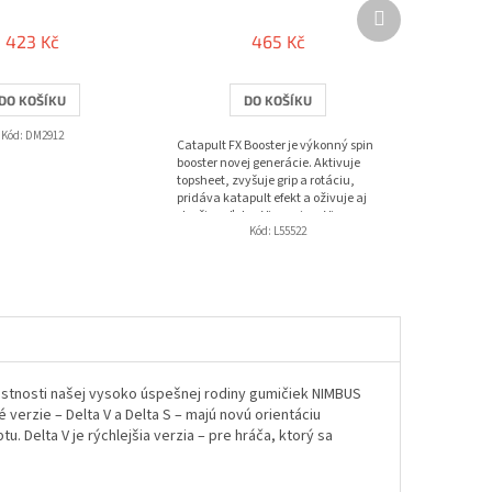
Další
produkt
423 Kč
465 Kč
DO KOŠÍKU
DO KOŠÍKU
Kód:
DM2912
Catapult FX Booster je výkonný spin
booster novej generácie. Aktivuje
topsheet, zvyšuje grip a rotáciu,
pridáva katapult efekt a oživuje aj
staršie poťahy. Viac spinu. Viac...
Kód:
L55522
lastnosti našej vysoko úspešnej rodiny gumičiek NIMBUS
 verzie – Delta V a Delta S – majú novú orientáciu
. Delta V je rýchlejšia verzia – pre hráča, ktorý sa