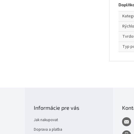
Doplňk
Kateg
Rýchl
Tvrdo
Typ p
Z
á
p
Informácie pre vás
Kont
a
t
Jak nakupovat
í
Doprava a platba