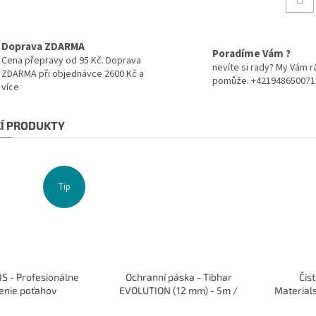
Doprava ZDARMA
Poradíme Vám ?
Cena přepravy od 95 Kč. Doprava
nevíte si rady? My Vám r
ZDARMA při objednávce 2600 Kč a
pomůže. +421948650071
více
CÍ PRODUKTY
Tip
S - Profesionálne
Ochranní páska - Tibhar
Čis
enie poťahov
EVOLUTION (12 mm) - 5m /
Materials
10 rakiet
CLEAN -