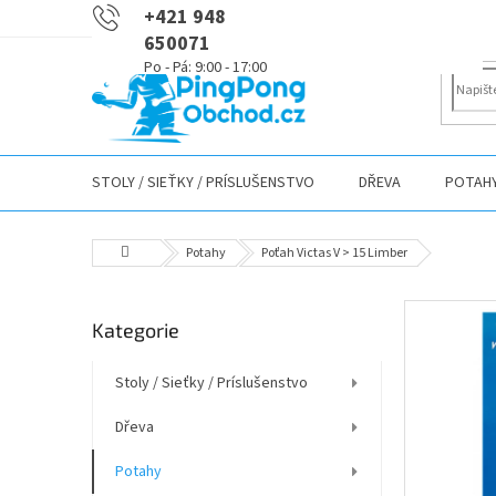
Přejít
+421 948
na
650071
obsah
STOLY / SIEŤKY / PRÍSLUŠENSTVO
DŘEVA
POTAH
Domů
Potahy
Poťah Victas V > 15 Limber
P
Přeskočit
Kategorie
o
kategorie
s
t
Stoly / Sieťky / Príslušenstvo
r
Dřeva
a
n
Potahy
n