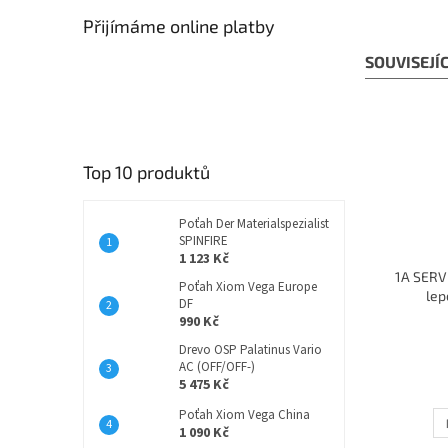
Přijímáme online platby
SOUVISEJÍ
Top 10 produktů
Poťah Der Materialspezialist
SPINFIRE
1 123 Kč
1A SERVI
Poťah Xiom Vega Europe
lep
DF
990 Kč
Drevo OSP Palatinus Vario
AC (OFF/OFF-)
5 475 Kč
Poťah Xiom Vega China
1 090 Kč