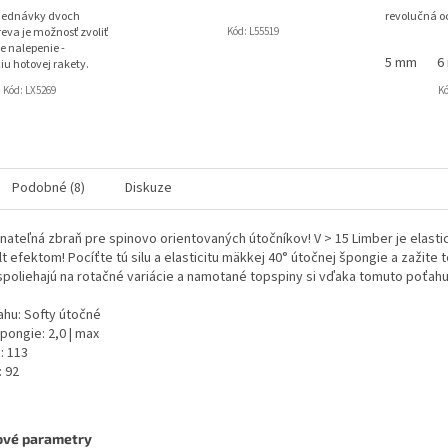
bjednávky dvoch
revolučná o
eva je možnosť zvoliť
Kód:
L55519
e nalepenie -
5 mm
6
iu hotovej rakety.
Kód:
LX5269
K
Podobné (8)
Diskuze
ateľná zbraň pre spinovo orientovaných útočníkov! V > 15 Limber je elast
lt efektom! Pocíťte tú silu a elasticitu mäkkej 40° útočnej špongie a zažite
 spoliehajú na rotačné variácie a namotané topspiny si vďaka tomuto poťahu
hu: Softy útočné
pongie: 2,0 | max
: 113
: 92
3
ové parametry