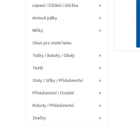
í
Lepení / Čišténí / Údržba
p
a
Hotové pálky
n
e
Míčky
l
Obuv pro stolní tenis
Tašky / Batohy / Obaly
Textil
Stoly / Síťky / Příslušenství
Příslušenství / Ostatní
Roboty / Příslušenství
Značky