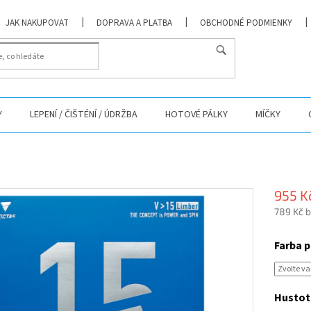
JAK NAKUPOVAT
DOPRAVA A PLATBA
OBCHODNÉ PODMIENKY
Y
LEPENÍ / ČIŠTÉNÍ / ÚDRŽBA
HOTOVÉ PÁLKY
MÍČKY
955 K
789 Kč 
Měrná
cena:
Farba 
Hustot