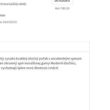
DO KOŠÍKU
chrana každej rakety
Kód:
F281120
 mm
ód:
1914-0522-05
ický vysoko kvalitný útočný poťah s excelentným spinom
 ten ohromný spin inovatívnej gumy! Moderní útočníci,
 vychutnajú úplne novú dimenziu rotácii!