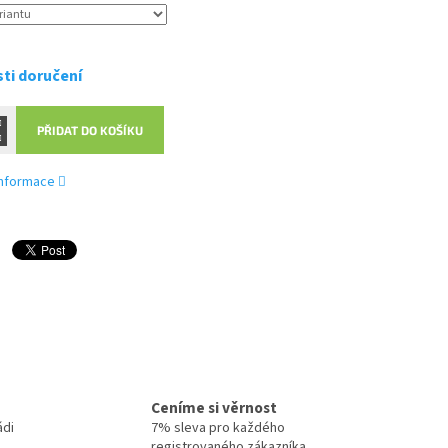
ti doručení
PŘIDAT DO KOŠÍKU
 informace
Ceníme si věrnost
ádi
7% sleva pro každého
registrovaného zákazníka