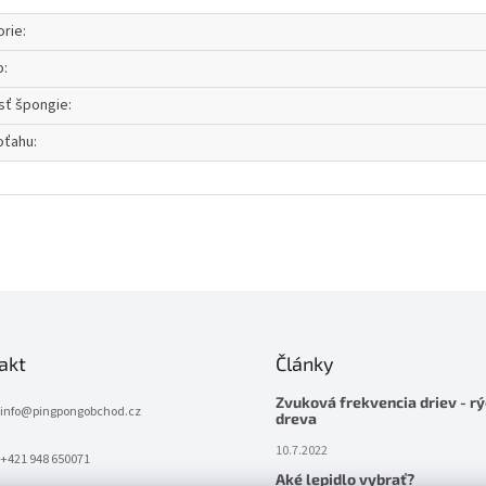
orie
:
o
:
sť špongie
:
oťahu
:
akt
Články
Zvuková frekvencia driev - rý
info
@
pingpongobchod.cz
dreva
10.7.2022
+421 948 650071
Aké lepidlo vybrať?