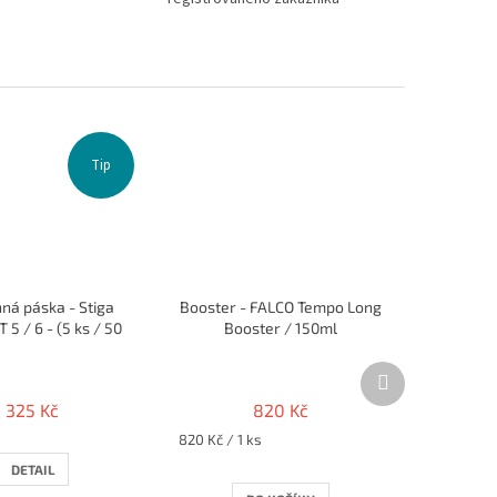
Tip
ná páska - Stiga
Booster - FALCO Tempo Long
5 / 6 - (5 ks / 50
Booster / 150ml
cm)
Další
produkt
325 Kč
820 Kč
Měrná
820 Kč / 1 ks
cena:
DETAIL