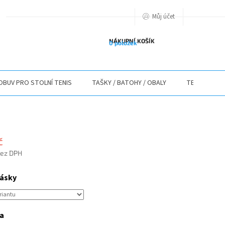
Můj účet
PODMIENKY OCHRANY OSOBNÝCH ÚDAJOV
O NÁS
ODSTOUPENÍ O
NÁKUPNÍ KOŠÍK
0 položek
OBUV PRO STOLNÍ TENIS
TAŠKY / BATOHY / OBALY
TEXTIL
č
bez DPH
pásky
a