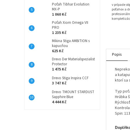
Poťah Tibhar Evolution
v prípade o
MX-P
poťahov a dr
1 060 Kč
profesionáln
kompletizác
Poťah Xiom Omega VII
PRO
1 235 Kč
Mikina Stiga AMBITION s
kapucňou
625 Kč
Popis
Drevo Der Materialspezialist
Protector
1 475 Kč
Neprekon
a katapu
Drevo Stiga Inspira CCF
ktorí sa
3 747 Kč
Typ poťa
Drevo TMOUNT STARDUST
Hrúbka š
Sapphire Blue
4 444 Kč
Rýchlosť
Kontrola
Spin: 11
Doplňk