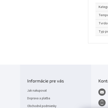
Kateg
Temp
Tvrdo
Typ p
Z
á
p
Informácie pre vás
Kont
a
t
Jak nakupovat
í
Doprava a platba
Obchodné podmienky