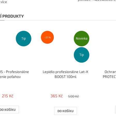
více
CÍ PRODUKTY
–27 %
Tip
Novinka
Tip
S - Profesionálne
Lepidlo profesionálne Lat-X
Ochran
enie poťahov
BOOST 100ml
PROTECT 
215 Kč
365 Kč
500 Kč
DO KOŠÍKU
DO KOŠÍKU