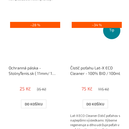
–28 %
–34 %
Tip
Ochranná páska -
Čistič poťahu Lat-X ECO
StolnyTenis.sk ( 11mm/ 1
Cleaner - 100% BIO / 100ml
raketa )
25 Kč
75 Kč
35 Kč
115 Kč
DO KOŠÍKU
DO KOŠÍKU
Lat-X ECO Cleaner čístič poťahov s
najlepšími výsledkami. Výborne
regeneruje a dlho udržuje poťah v