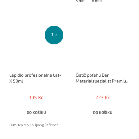
5 mm
6 mm
Tip
Lepidlo profesionálne Lat-
Čistič poťahu Der
X 50ml
Materialspezialist Premium
Cleaner
195 Kč
223 Kč
DO KOŠÍKU
DO KOŠÍKU
50ml lepidlo + 5 špongií a štipec