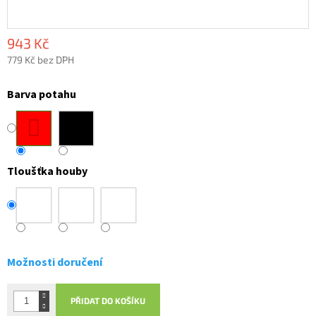
943 Kč
779 Kč bez DPH
Měrná
cena:
Barva potahu
Tloušťka houby
Možnosti doručení
PŘIDAT DO KOŠÍKU