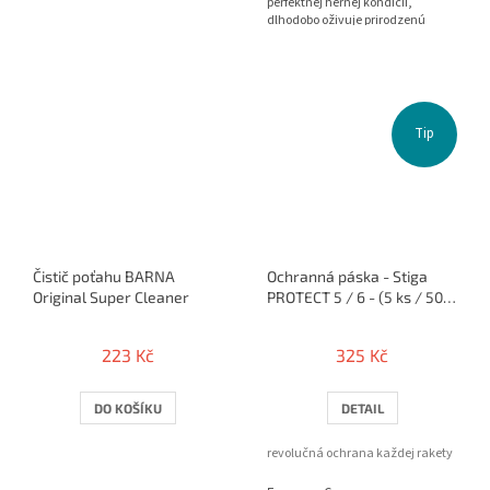
perfektnej hernej kondícii,
dlhodobo oživuje prirodzenú
priľnavosť a frip...
Tip
Čistič poťahu BARNA
Ochranná páska - Stiga
Original Super Cleaner
PROTECT 5 / 6 - (5 ks / 50
cm)
223 Kč
325 Kč
DO KOŠÍKU
DETAIL
revolučná ochrana každej rakety