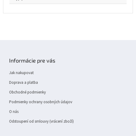
Z
á
p
Informácie pre vás
a
t
Jak nakupovat
í
Doprava a platba
Obchodné podmienky
Podmienky ochrany osobných údajov
O nás
Odstoupení od smlouvy (vrácení zboží)