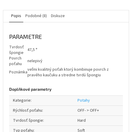
Popis
Podobné (8)
Diskuze
PARAMETRE
Tvrdosť
47,5 °
špongie
Povrch
nelepivý
poťahu
veľmi kvalitný poťah ktorý kombinuje povrch z
Poznámka
pravého kaučuku a stredne tvrdú špongiu
Doplňkové parametry
Kategorie
:
Potahy
Rýchlosť poťahu
:
OFF- > OFF+
Tvrdosť špongie
:
Hard
Typ poťahu
:
Soft