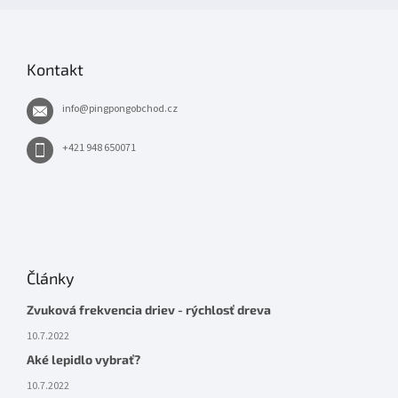
Kontakt
info
@
pingpongobchod.cz
+421 948 650071
Články
Zvuková frekvencia driev - rýchlosť dreva
10.7.2022
Aké lepidlo vybrať?
10.7.2022