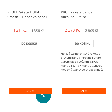
PROFI Raketa TIBHAR
PROFI raketa Banda
Smash + Tibhar Volcano+
Allround Future
CYBERSHAPE / Stiga
Mantra Sound+Mantra
1 211 Kč
2 370 Kč
1 356 Kč
2 805 Kč
Control
DO KOŠÍKU
DO KOŠÍKU
Hotová stolnotenisová raketa s
drevom Banda Allround Future
Cybershape a poťahmi STIGA
Mantra Sound + Mantra Control.
Moderný tvar Cybershape prináša
väčší sweet spot, lepší...
–15 %
–9 %
Tip