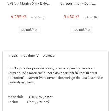
VPS V / Mantra XH + DNA
Carbon Inner + Donic
Platinum M
bluefire M1 / blueStorm Z2
4 285 Kč
3 430 Kč
4 915 Kč
3 820 Kč
DO KOŠÍKU
DO KOŠÍKU
Popis
Podobné (8)
Diskuze
Ponúka priestor pre dve rakety, s vyrazeným logom andro.
Veľmi pevné a moderné puzdro dokonalé chráni raketu pred
poškodením. Odvetrávací otvor zabezpečuje dokonalé schnutie
a odvetranie potu.
Materiál:
100% Polyester
Farba:
Čierny / zelený