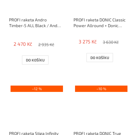
PROFI raketa Andro
PROFI raketa DONIC Classic
Timber-5 ALL Black / Andro
Power Allround + Donic
Good + Andro Impuls
blueGrip S1
Průměrné
Speed
hodnocení
3 275 Kč
3 630 Kč
2 470 Kč
produktu
2 935 Kč
je
4,0
DO KOŠÍKU
DO KOŠÍKU
z
5
hvězdiček.
–12 %
–10 %
PROFI raketa Stiga Infinity
PROFI raketa DONIC True