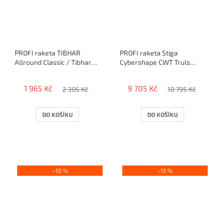
PROFI raketa TIBHAR
PROFI raketa Stiga
Allround Classic / Tibhar
Cybershape CWT Truls
Legend / Speedy Soft
Edition + Stiga HELIX
Platinum XH
1 965 Kč
9 705 Kč
2 305 Kč
10 795 Kč
DO KOŠÍKU
DO KOŠÍKU
–10 %
–15 %