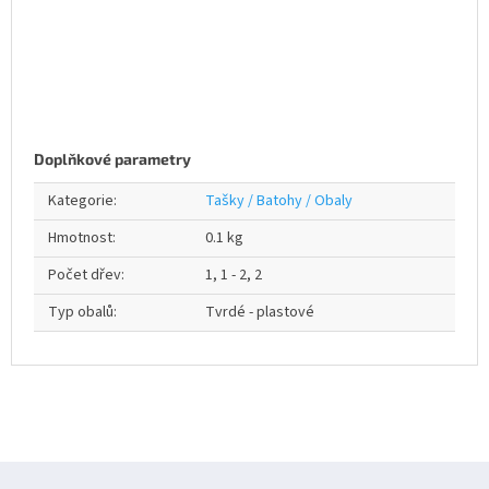
Doplňkové parametry
Kategorie
:
Tašky / Batohy / Obaly
Hmotnost
:
0.1 kg
Počet dřev
:
1, 1 - 2, 2
Typ obalů
:
Tvrdé - plastové
Z