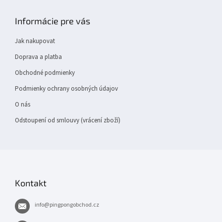
á
p
Informácie pre vás
a
t
Jak nakupovat
í
Doprava a platba
Obchodné podmienky
Podmienky ochrany osobných údajov
O nás
Odstoupení od smlouvy (vrácení zboží)
Kontakt
info
@
pingpongobchod.cz