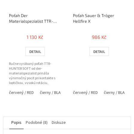
Poťah Der
Poťah Sauer & Tröger
Materialspezialist TTR-
Hellfire X
Hunter SOFT
1 130 Kč
986 Kč
DETAIL
DETAIL
Ručne vyrábaný poťah TTR-
HUNTER SOFT od der-
materialspezialist prináša
výnimočný pocit pri kontakte s
loptičkou, vysokú rotáciu,
výbornú kontrolu a príjemnejšiu
červený / RED
čierny / BLACK
fialová / PURPLE
červený / RED
čierny / BLACK
tvrdosť —...
Popis
Podobné (8)
Diskuze