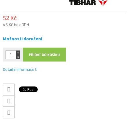
52 Kč
43 Kč bez DPH
Měrná
cena:
Možnosti doručení
PŘIDAT DO KOŠÍKU
Detailní informace