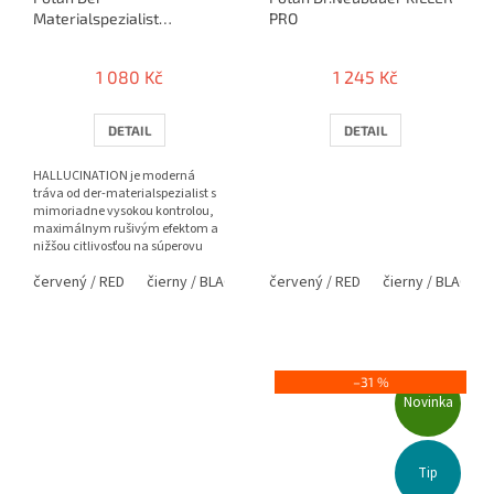
Materialspezialist
PRO
Hallucination
1 080 Kč
1 245 Kč
DETAIL
DETAIL
HALLUCINATION je moderná
tráva od der-materialspezialist s
mimoriadne vysokou kontrolou,
maximálnym rušivým efektom a
nižšou citlivosťou na súperovu
rotáciu. V OX verzii výrazne...
červený / RED
čierny / BLACK
modrý / BLUE
červený / RED
zelený / GREEN
čierny / BLACK
–31 %
Novinka
Tip