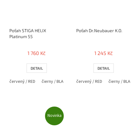
Poťah STIGA HELIX
Poťah Dr.Neubauer K.O.
Platinum 55
1 760 Kč
1 245 Kč
DETAIL
DETAIL
červený / RED
čierny / BLACK
červený / RED
čierny / BLACK
Novinka