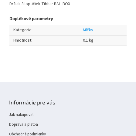
Držiak 3 loptičiek Tibhar BALLBOX
Doplňkové parametry
Kategorie
:
Míčky
Hmotnost
:
0.1 kg
Z
á
p
Informácie pre vás
a
t
Jak nakupovat
í
Doprava a platba
Obchodné podmienky