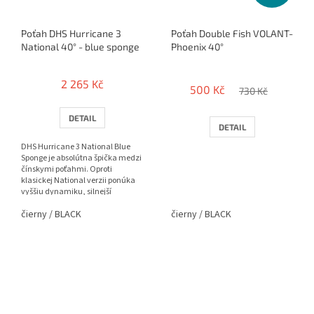
Poťah DHS Hurricane 3
Poťah Double Fish VOLANT-
National 40° - blue sponge
Phoenix 40°
Průměrné
hodnocení
2 265 Kč
500 Kč
produktu
730 Kč
je
4,0
DETAIL
DETAIL
z
5
DHS Hurricane 3 National Blue
hvězdiček.
Sponge je absolútna špička medzi
čínskymi poťahmi. Oproti
klasickej National verzii ponúka
vyššiu dynamiku, silnejší
katapult a ešte väčší spin.
čierny / BLACK
čierny / BLACK