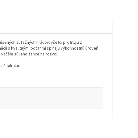
kúsených súťažných hráčov: všetci profitujú z
ácii s kvalitnými poťahmi spĺňajú výkonnostnú úroveň
 väčšie sú jeho šance na rozvoj.
jú taktiku.