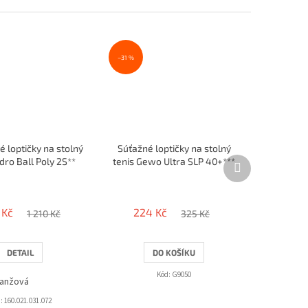
–31 %
é loptičky na stolný
Súťažné loptičky na stolný
Další
dro Ball Poly 2S**
tenis Gewo Ultra SLP 40+***
produkt
40+/ 72 ks
/ 6ks - tuba
 Kč
224 Kč
1 210 Kč
325 Kč
DETAIL
DO KOŠÍKU
Kód:
G9050
anžová
:
160.021.031.072