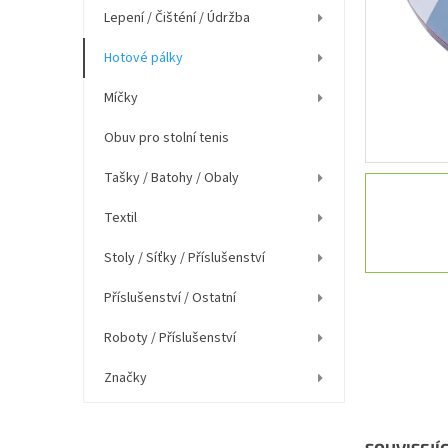
í
Lepení / Čišténí / Údržba
p
a
Hotové pálky
n
e
Míčky
l
Obuv pro stolní tenis
Tašky / Batohy / Obaly
Textil
Stoly / Síťky / Příslušenství
Příslušenství / Ostatní
Roboty / Příslušenství
Značky