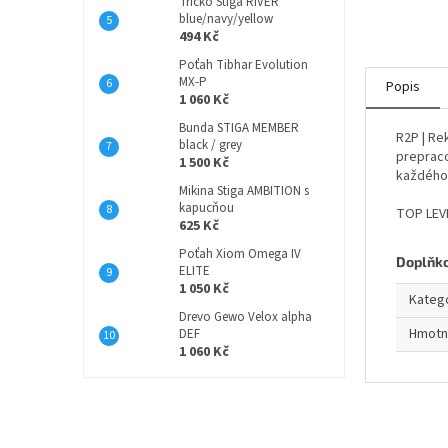
Tričko Stiga RIVER
blue/navy/yellow
494 Kč
Poťah Tibhar Evolution
MX-P
Popis
1 060 Kč
Bunda STIGA MEMBER
R2P | Re
black / grey
prepraco
1 500 Kč
každého 
Mikina Stiga AMBITION s
kapucňou
TOP LEVE
625 Kč
Poťah Xiom Omega IV
Doplňk
ELITE
1 050 Kč
Kateg
Drevo Gewo Velox alpha
Hmotn
DEF
1 060 Kč