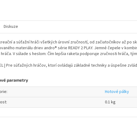
Diskuze
kreační a súťažní hráči všetkých úrovní zručností, od začiatočníkov až po s
vaného materiálu driev andro® série READY 2 PLAY. Jemné čepele v kombin
hráča. V súlade s heslom: Čím lepšia raketa podporuje zručnosti hráča, tým
L | Pre súťažných hráčov, ktorí ovládajú základné techniky a úspešne zvláda
ové parametry
orie
:
Hotové pálky
ost
:
0.1 kg