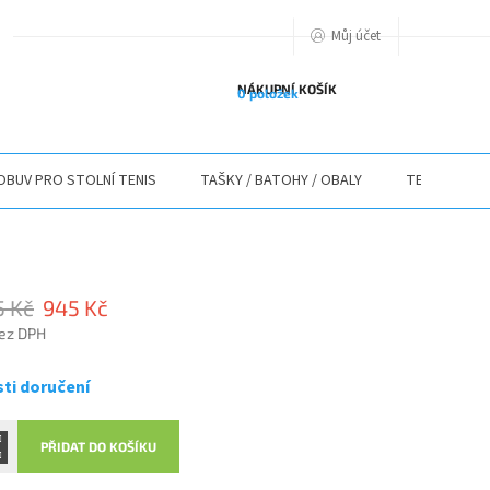
Můj účet
PODMIENKY OCHRANY OSOBNÝCH ÚDAJOV
O NÁS
ODSTOUPENÍ O
NÁKUPNÍ KOŠÍK
0 položek
OBUV PRO STOLNÍ TENIS
TAŠKY / BATOHY / OBALY
TEXTIL
5 Kč
945 Kč
bez DPH
ti doručení
PŘIDAT DO KOŠÍKU