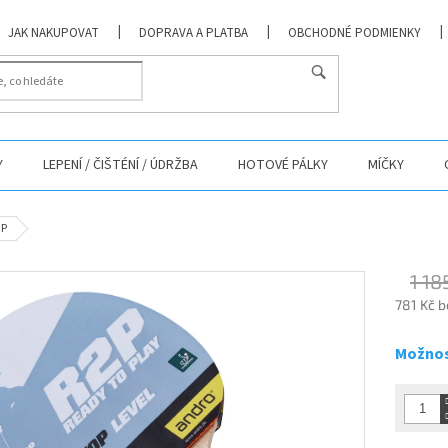
JAK NAKUPOVAT
DOPRAVA A PLATBA
OBCHODNÉ PODMIENKY
Y
LEPENÍ / ČIŠTÉNÍ / ÚDRŽBA
HOTOVÉ PÁLKY
MÍČKY
OP
1 18
781 Kč 
Měrná
cena:
Možnos