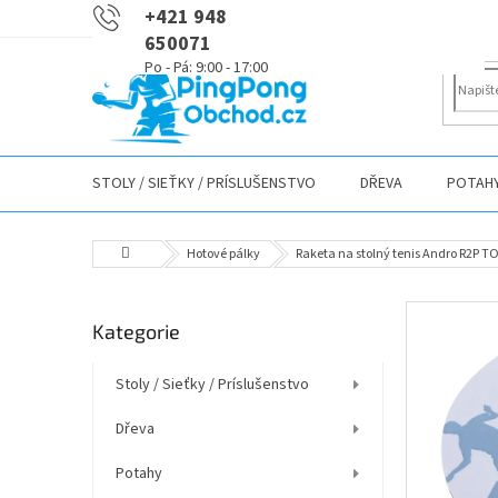
Přejít
+421 948
na
650071
obsah
STOLY / SIEŤKY / PRÍSLUŠENSTVO
DŘEVA
POTAH
Domů
Hotové pálky
Raketa na stolný tenis Andro R2P T
P
Přeskočit
Kategorie
o
kategorie
s
t
Stoly / Sieťky / Príslušenstvo
r
Dřeva
a
n
Potahy
n