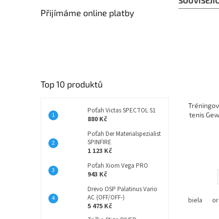
SOUVISEJÍ
Přijímáme online platby
Top 10 produktů
Tréningov
Poťah Victas SPECTOL S1
tenis Gew
880 Kč
Poťah Der Materialspezialist
SPINFIRE
1 123 Kč
Poťah Xiom Vega PRO
943 Kč
Drevo OSP Palatinus Vario
AC (OFF/OFF-)
biela
or
5 475 Kč