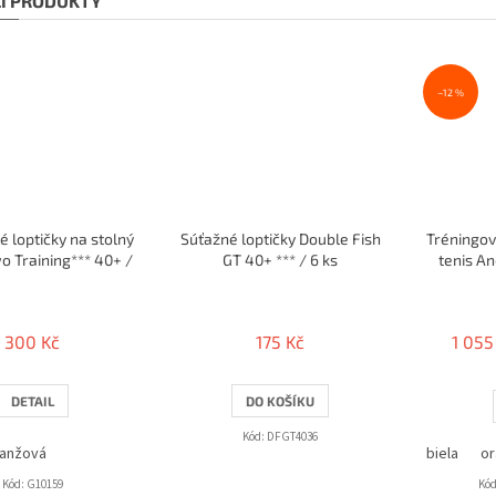
CÍ PRODUKTY
–12 %
é loptičky na stolný
Súťažné loptičky Double Fish
Tréningov
o Training*** 40+ /
GT 40+ *** / 6 ks
tenis An
24ks
300 Kč
175 Kč
1 055
DETAIL
DO KOŠÍKU
Kód:
DFGT4036
anžová
biela
or
Kód:
G10159
Kód