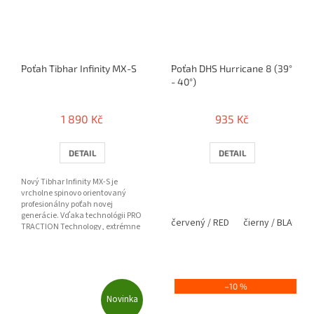
Poťah Tibhar Infinity MX-S
Poťah DHS Hurricane 8 (39°
- 40°)
1 890 Kč
935 Kč
DETAIL
DETAIL
Nový Tibhar Infinity MX-S je
vrcholne spinovo orientovaný
profesionálny poťah novej
generácie. Vďaka technológii PRO
červený / RED
čierny / BLACK
TRACTION Technology, extrémne
priľnavému vrchnému povrchu
a...
–10 %
Novinka