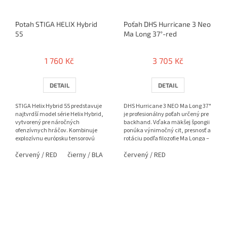
Potah STIGA HELIX Hybrid
Poťah DHS Hurricane 3 Neo
55
Ma Long 37°-red
1 760 Kč
3 705 Kč
DETAIL
DETAIL
STIGA Helix Hybrid 55 predstavuje
DHS Hurricane 3 NEO Ma Long 37°
najtvrdší model série Helix Hybrid,
je profesionálny poťah určený pre
vytvorený pre náročných
backhand. Vďaka mäkšej špongii
ofenzívnych hráčov. Kombinuje
ponúka výnimočný cit, presnosť a
explozívnu európsku tensorovú
rotáciu podľa filozofie Ma Longa –
dynamiku s výnimočným...
ideálny pre...
červený / RED
čierny / BLACK
červený / RED