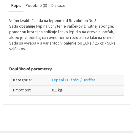
Popis
Podobné (8)
Diskuze
Veľmi kvalitná sada na lepenie od Revolution No.3.
Sada obsahuje klip na uchytenie valčekov z hutnej špongie,
pomocou ktorej sa aplikuje ľahko lepidlo na drevo aj poťah,
alebo je vhodná aj na rovnomerné rozotrenie laku na drevo.
Sada sa vyrába v 3 variantoch: balenie po 10ks / 25 ks / 50ks
valčekov.
Doplňkové parametry
Kategorie
:
Lepení / Čišténí / Údržba
Hmotnost
:
0.1 kg