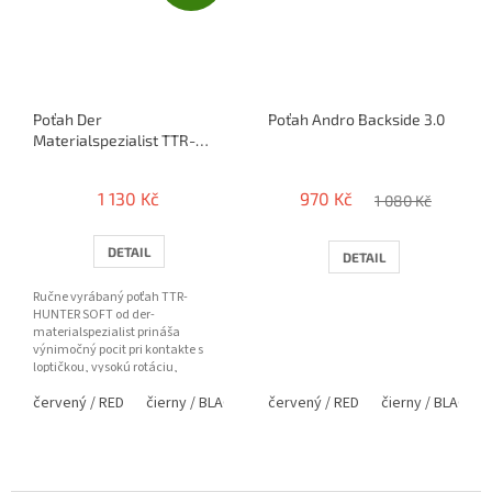
Poťah Der
Poťah Andro Backside 3.0
Materialspezialist TTR-
Hunter SOFT
1 130 Kč
970 Kč
1 080 Kč
DETAIL
DETAIL
Ručne vyrábaný poťah TTR-
HUNTER SOFT od der-
materialspezialist prináša
výnimočný pocit pri kontakte s
loptičkou, vysokú rotáciu,
výbornú kontrolu a príjemnejšiu
červený / RED
čierny / BLACK
fialová / PURPLE
červený / RED
čierny / BLACK
tvrdosť —...