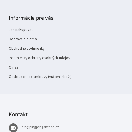
Z
á
p
Informácie pre vás
a
t
Jak nakupovat
í
Doprava a platba
Obchodné podmienky
Podmienky ochrany osobných údajov
O nás
Odstoupení od smlouvy (vrácení zboží)
Kontakt
info
@
pingpongobchod.cz