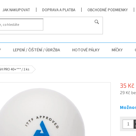
JAK NAKUPOVAT
DOPRAVA A PLATBA
OBCHODNÉ PODMIENKY
Y
LEPENÍ / ČIŠTÉNÍ / ÚDRŽBA
HOTOVÉ PÁLKY
MÍČKY
H PRO 40+*** / 1 ks
35 Kč
29 Kč b
Měrná
cena:
Možnos