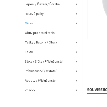
í
Lepení / Čišténí / Údržba
p
a
Hotové pálky
n
e
Míčky
l
Obuv pro stolní tenis
Tašky / Batohy / Obaly
Textil
Stoly / Síťky / Příslušenství
Příslušenství / Ostatní
Roboty / Příslušenství
SOUVISEJÍ
Značky