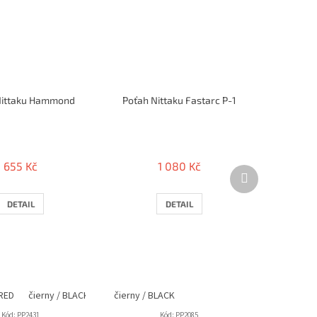
Nittaku Hammond
Poťah Nittaku Fastarc P-1
655 Kč
1 080 Kč
Další
produkt
DETAIL
DETAIL
 RED
čierny / BLACK
čierny / BLACK
Kód:
PP2431
Kód:
PP2085