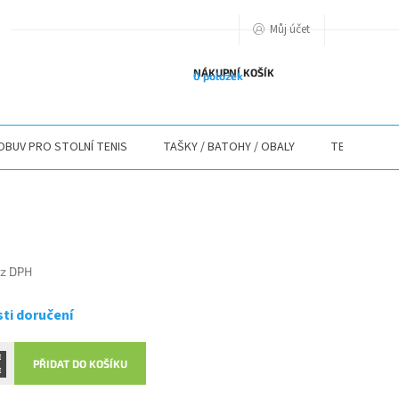
Můj účet
PODMIENKY OCHRANY OSOBNÝCH ÚDAJOV
O NÁS
ODSTOUPENÍ O
NÁKUPNÍ KOŠÍK
0 položek
OBUV PRO STOLNÍ TENIS
TAŠKY / BATOHY / OBALY
TEXTIL
ez DPH
ti doručení
PŘIDAT DO KOŠÍKU