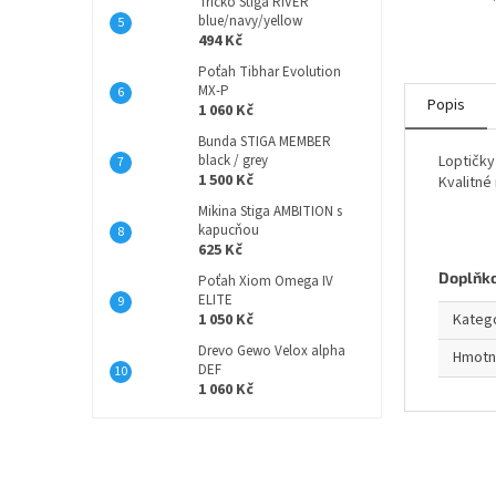
Tričko Stiga RIVER
blue/navy/yellow
494 Kč
Poťah Tibhar Evolution
MX-P
Popis
1 060 Kč
Bunda STIGA MEMBER
black / grey
Loptičky
1 500 Kč
Kvalitné
Mikina Stiga AMBITION s
kapucňou
625 Kč
Doplňk
Poťah Xiom Omega IV
ELITE
1 050 Kč
Kateg
Drevo Gewo Velox alpha
Hmotn
DEF
1 060 Kč