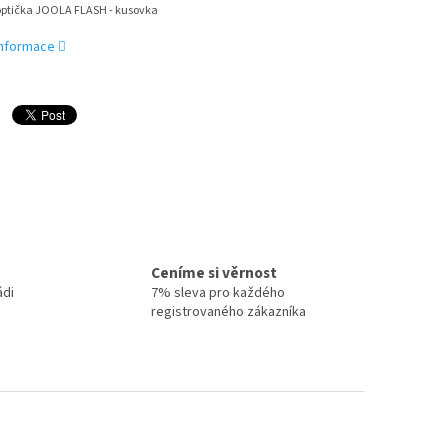
optička JOOLA FLASH - kusovka
 informace
Ceníme si věrnost
ádi
7% sleva pro každého
registrovaného zákazníka