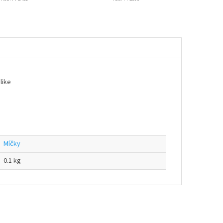
like
Míčky
0.1 kg