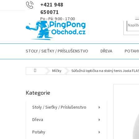
Přejít
+421 948
na
650071
obsah
STOLY / SIEŤKY / PRÍSLUŠENSTVO
DŘEVA
POTAH
Domů
Míčky
Súťažná loptička na stolný tenis Joola FLAS
P
Přeskočit
Kategorie
o
kategorie
s
t
Stoly / Sieťky / Príslušenstvo
r
Dřeva
a
n
Potahy
n