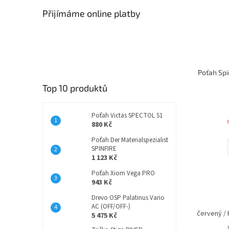
Přijímáme online platby
Poťah Sp
Top 10 produktů
Poťah Victas SPECTOL S1
880 Kč
Poťah Der Materialspezialist
SPINFIRE
1 123 Kč
Poťah Xiom Vega PRO
943 Kč
Drevo OSP Palatinus Vario
AC (OFF/OFF-)
červený /
5 475 Kč