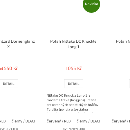
Novinka
inLord Dornenglanz
Poťah Nittaku DO Knuckle
Poťah 
X
Long 1
550 Kč
1 055 Kč
od
DETAIL
DETAIL
Nittaku DO Knuckle Long-1 je
moderná tráva (long pips) určená
pre obranných a taktických hráčov.
Tvrdšia špongia a špeciálna
štruktúra nopov vytvárajú silný
rušivý efekt, nízku...
 RED
čierny / BLACK
červený / RED
čierny / BLACK
červený /
Kód:
SL236B00
Kód:
NR-8595-B10