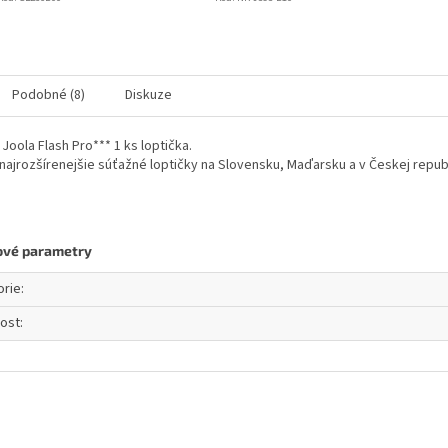
Podobné (8)
Diskuze
 Joola Flash Pro*** 1 ks loptička.
 najrozšírenejšie súťažné loptičky na Slovensku, Maďarsku a v Českej repub
ové parametry
orie
:
ost
: