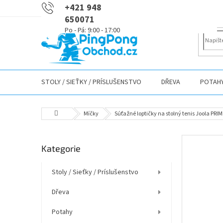
Přejít
+421 948
na
650071
obsah
STOLY / SIEŤKY / PRÍSLUŠENSTVO
DŘEVA
POTAH
Domů
Míčky
Súťažné loptičky na stolný tenis Joola PRIME
P
Přeskočit
Kategorie
o
kategorie
s
t
Stoly / Sieťky / Príslušenstvo
r
Dřeva
a
n
Potahy
n