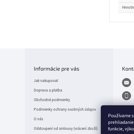
Hmotn
Z
á
p
Informácie pre vás
Kont
a
t
Jak nakupovat
í
Doprava a platba
Obchodné podmienky
Podmienky ochrany osobných údajov
Používame s
O nás
prehliadanie
funkcie, výk
Odstoupení od smlouvy (vrácení zboží)