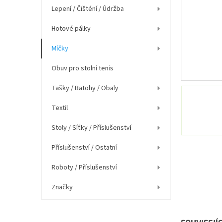
í
Lepení / Čišténí / Údržba
p
a
Hotové pálky
n
e
Míčky
l
Obuv pro stolní tenis
Tašky / Batohy / Obaly
Textil
Stoly / Síťky / Příslušenství
Příslušenství / Ostatní
Roboty / Příslušenství
Značky