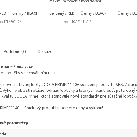
maximum rotácie a kontrolovanú
silu. Mierne lepkavý vrch podporuje
topspiny s...
 RED
čierny / BLACK
červený / RED
čierny / BLACK
čierny / B
ód:
1712-3001-22
Kód:
110.021.111.019
Podobné (8)
Diskuze
RIME*** 40+ 72er
BS loptičky so schválením ITTF
u novej súťažnej lopty JOOLA PRIME*** 40+ so švom je použité ABS. Zaruč
. Výkon v oblasti rotácie, odrazu loptičky a letových vlastností, potvrden
 kvalitu JOOLA Prime, ktorá stanovuje nové štandardy pre súťažné loptičky 
IME*** 40+ - špičkový produkt v pomere ceny a výkonu!
ové parametry
orie
: