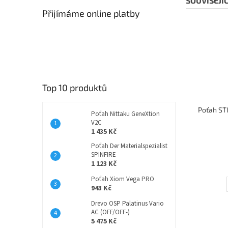
SOUVISEJÍ
Přijímáme online platby
Top 10 produktů
Poťah ST
Poťah Nittaku GeneXtion
V2C
1 435 Kč
Poťah Der Materialspezialist
SPINFIRE
1 123 Kč
Poťah Xiom Vega PRO
943 Kč
Drevo OSP Palatinus Vario
AC (OFF/OFF-)
5 475 Kč