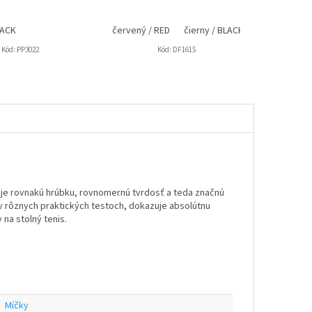
LACK
červený / RED
čierny / BLACK
Kód:
PP3022
Kód:
DF1615
uje rovnakú hrúbku, rovnomernú tvrdosť a teda značnú
ý v rôznych praktických testoch, dokazuje absolútnu
na stolný tenis.
Míčky