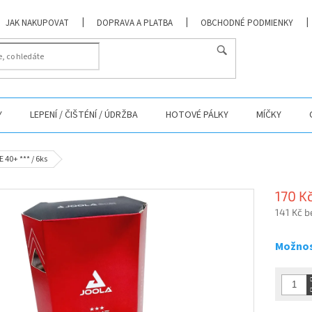
JAK NAKUPOVAT
DOPRAVA A PLATBA
OBCHODNÉ PODMIENKY
Y
LEPENÍ / ČIŠTÉNÍ / ÚDRŽBA
HOTOVÉ PÁLKY
MÍČKY
 40+ *** / 6ks
170 K
141 Kč 
Měrná
cena:
Možnos