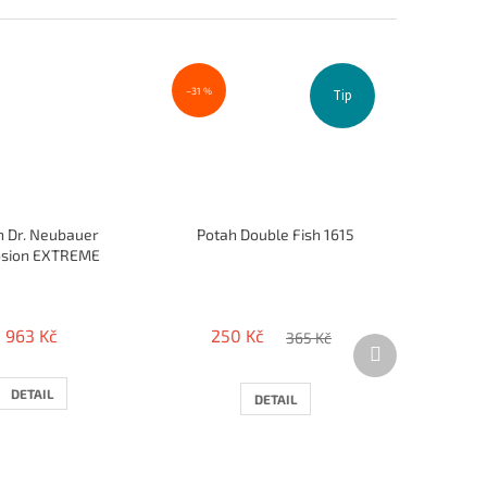
–31 %
Tip
h Dr. Neubauer
Potah Double Fish 1615
osion EXTREME
963 Kč
250 Kč
365 Kč
Další
produkt
DETAIL
DETAIL