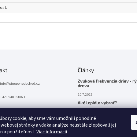
ost
:
akt
Články
Zvuková frekvencia driev - rý
info
@
pingpongobchod.cz
dreva
10.7.2022
+421 948 650071
Aké lepidlo vybrať?
10.7.2022
úbory cookie, aby sme vám umožnili pohodlné
 webovej stránky a vďaka analýze neustále zlepšovali jej
on a použiteľnosť.
Viac informácií