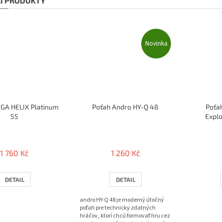
CÍ PRODUKTY
Novinka
IGA HELIX Platinum
Poťah Andro HY-Q 48
Poťa
55
Expl
1 760 Kč
1 260 Kč
DETAIL
DETAIL
andro HY-Q 48 je moderný útočný
poťah pre technicky zdatných
hráčov, ktorí chcú formovať hru cez