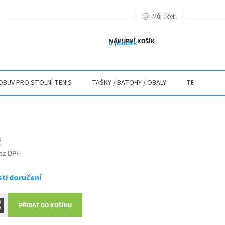
Můj účet
PODMIENKY OCHRANY OSOBNÝCH ÚDAJOV
O NÁS
ODSTOUPENÍ O
NÁKUPNÍ KOŠÍK
0 položek
OBUV PRO STOLNÍ TENIS
TAŠKY / BATOHY / OBALY
TEXTIL
č
bez DPH
ti doručení
PŘIDAT DO KOŠÍKU