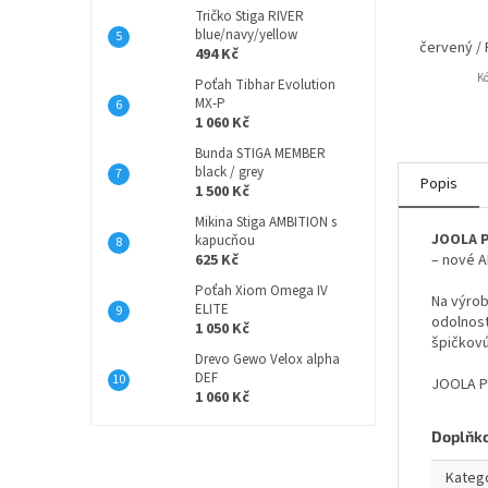
Tričko Stiga RIVER
blue/navy/yellow
červený /
494 Kč
K
Poťah Tibhar Evolution
MX-P
1 060 Kč
Bunda STIGA MEMBER
black / grey
Popis
1 500 Kč
Mikina Stiga AMBITION s
JOOLA P
kapucňou
625 Kč
– nové A
Poťah Xiom Omega IV
Na výrob
ELITE
odolnosť
1 050 Kč
špičkovú
Drevo Gewo Velox alpha
DEF
JOOLA PR
1 060 Kč
Doplňk
Kateg