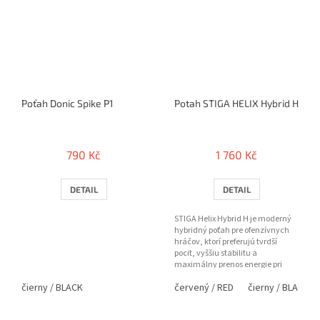
Poťah Donic Spike P1
Potah STIGA HELIX Hybrid H
790 Kč
1 760 Kč
DETAIL
DETAIL
STIGA Helix Hybrid H je moderný
hybridný poťah pre ofenzívnych
hráčov, ktorí preferujú tvrdší
pocit, vyššiu stabilitu a
maximálny prenos energie pri
každom údere. Kombinácia...
čierny / BLACK
červený / RED
čierny / BLACK