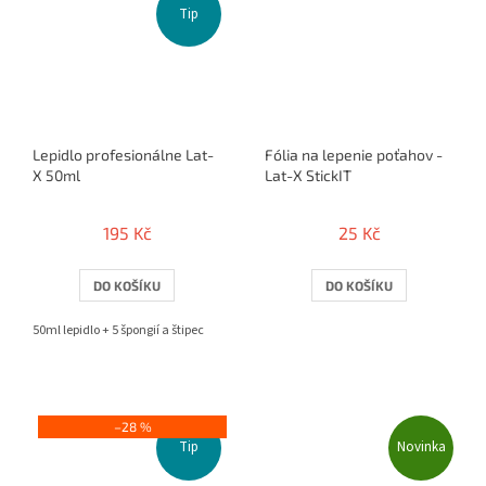
Tip
Lepidlo profesionálne Lat-
Fólia na lepenie poťahov -
X 50ml
Lat-X StickIT
195 Kč
25 Kč
DO KOŠÍKU
DO KOŠÍKU
50ml lepidlo + 5 špongií a štipec
–28 %
Tip
Novinka