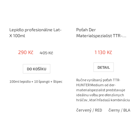
Lepidlo profesionálne Lat-
Poťah Der
X 100ml
Materialspezialist TTR-
Hunter MEDIUM
290 Kč
1 130 Kč
405 Kč
DETAIL
DO KOŠÍKU
Ručne vyrábaný poťah TTR-
100ml lepidlo + 10 špongii + štipec
HUNTER Medium od der-
materialspezialist predstavuje
ideálnu voľbu pre ofenzívnych
hráčov, ktorí hľadajú kombináciu
vysokej rýchlosti, rotácie a
červený / RED
čierny / BLACK
výbornej...