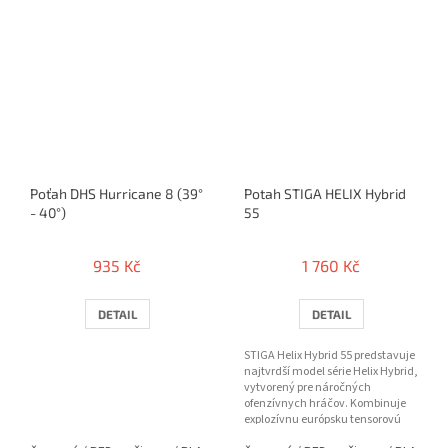
Poťah DHS Hurricane 8 (39°
Potah STIGA HELIX Hybrid
- 40°)
55
935 Kč
1 760 Kč
DETAIL
DETAIL
STIGA Helix Hybrid 55 predstavuje
najtvrdší model série Helix Hybrid,
vytvorený pre náročných
ofenzívnych hráčov. Kombinuje
explozívnu európsku tensorovú
dynamiku s výnimočným...