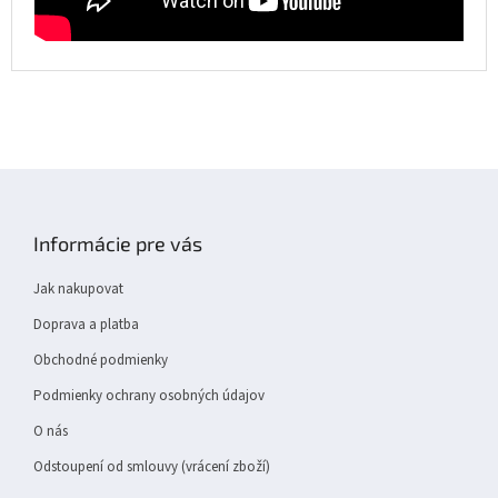
Z
á
p
Informácie pre vás
a
t
Jak nakupovat
í
Doprava a platba
Obchodné podmienky
Podmienky ochrany osobných údajov
O nás
Odstoupení od smlouvy (vrácení zboží)