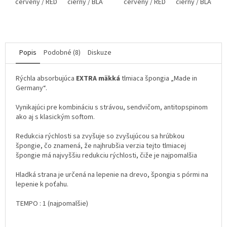
červený / RED
čierny / BLACK
červený / RED
čierny / BLACK
Popis
Podobné (8)
Diskuze
Rýchla absorbujúca
EXTRA mäkká
tlmiaca špongia „Made in
Germany“.
Vynikajúci pre kombináciu s strávou, sendvičom, antitopspinom
ako aj s klasickým softom.
Redukcia rýchlosti sa zvyšuje so zvyšujúcou sa hrúbkou
špongie, čo znamená, že najhrubšia verzia tejto tlmiacej
špongie má najvyššiu redukciu rýchlosti, čiže je najpomalšia
Hladká strana je určená na lepenie na drevo, špongia s pórmi na
lepenie k poťahu.
TEMPO : 1 (najpomalšie)