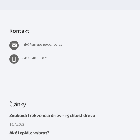
Kontakt
info
@
pingpongobchod.cz
+421 948 650071
Články
Zvuková frekvencia driev - rýchlosť dreva
10.7.2022
Aké lepidlo vybrať?