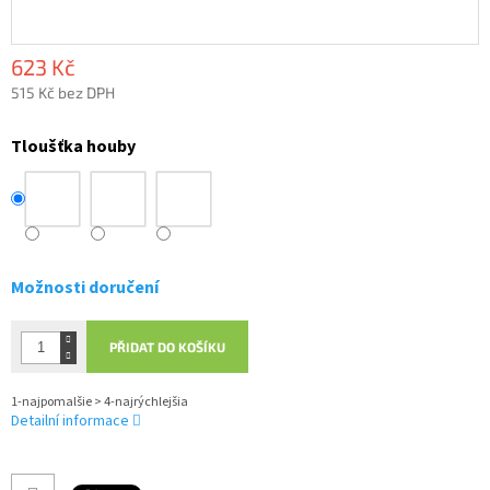
623 Kč
515 Kč bez DPH
Měrná
cena:
Tloušťka houby
Možnosti doručení
PŘIDAT DO KOŠÍKU
1-najpomalšie > 4-najrýchlejšia
Detailní informace