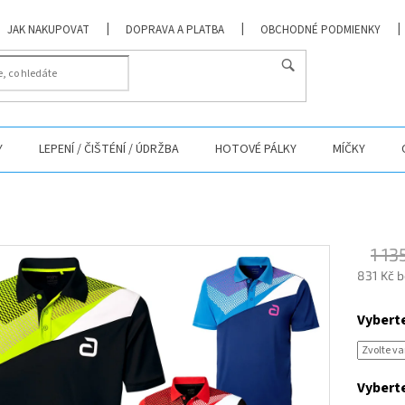
JAK NAKUPOVAT
DOPRAVA A PLATBA
OBCHODNÉ PODMIENKY
Y
LEPENÍ / ČIŠTÉNÍ / ÚDRŽBA
HOTOVÉ PÁLKY
MÍČKY
1 13
831 Kč 
Měrná
cena:
Vybert
Vyberte