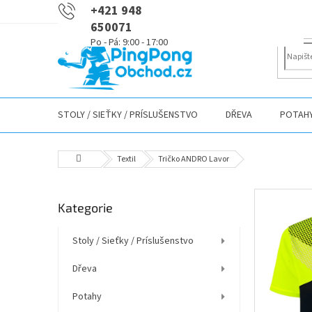
Přejít
+421 948
na
650071
obsah
STOLY / SIEŤKY / PRÍSLUŠENSTVO
DŘEVA
POTAH
Domů
Textil
Tričko ANDRO Lavor
P
Přeskočit
Kategorie
o
kategorie
s
t
Stoly / Sieťky / Príslušenstvo
r
Dřeva
a
n
Potahy
n