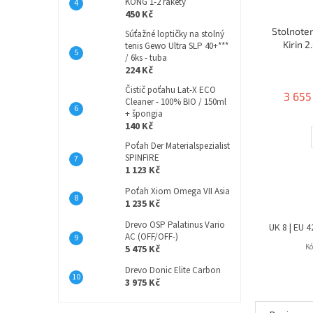
KONG 1-2 rakety
450 Kč
Stolnoten
Súťažné loptičky na stolný
Kirin 
tenis Gewo Ultra SLP 40+***
/ 6ks - tuba
224 Kč
Čistič poťahu Lat-X ECO
3 655
Cleaner - 100% BIO / 150ml
+ špongia
140 Kč
Poťah Der Materialspezialist
SPINFIRE
1 123 Kč
Poťah Xiom Omega VII Asia
1 235 Kč
Drevo OSP Palatinus Vario
UK 8 | EU 4
AC (OFF/OFF-)
Kó
5 475 Kč
Drevo Donic Elite Carbon
3 975 Kč