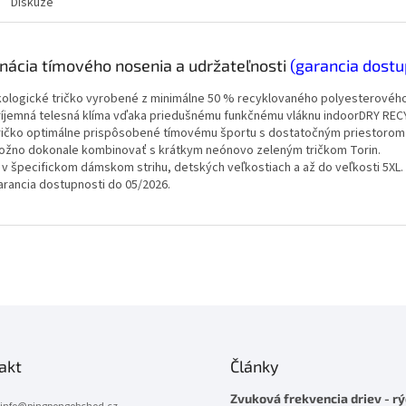
Diskuze
ácia tímového nosenia a udržateľnosti
(garancia dostu
kologické tričko vyrobené z minimálne 50 % recyklovaného polyesterového
ríjemná telesná klíma vďaka priedušnému funkčnému vláknu indoorDRY REC
ričko optimálne prispôsobené tímovému športu s dostatočným priestorom 
ožno dokonale kombinovať s krátkym neónovo zeleným tričkom Torin.
j v špecifickom dámskom strihu, detských veľkostiach a až do veľkosti 5XL.
arancia dostupnosti do 05/2026.
akt
Články
Zvuková frekvencia driev - rý