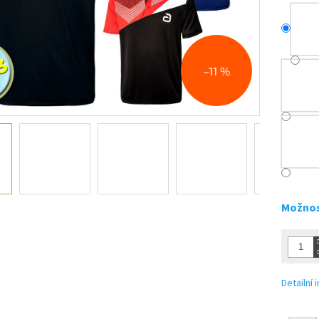
–11 %
Možnos
Detailní