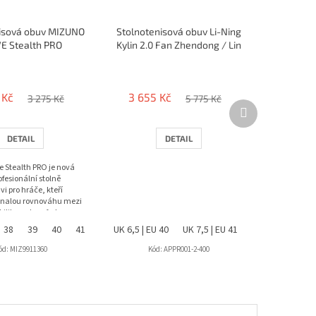
nisová obuv MIZUNO
Stolnotenisová obuv Li-Ning
 Stealth PRO
Kylin 2.0 Fan Zhendong / Lin
Shidong
 Kč
3 655 Kč
3 275 Kč
5 775 Kč
Další
produkt
DETAIL
DETAIL
 Stealth PRO je nová
fesionální stolně
vi pro hráče, kteří
onalou rovnováhu mezi
abilitou a komfortem.
.
UK 8 | EU 42
38
39
40
UK 8,5 | EU 42,5
41
42
UK 6,5 | EU 40
43
UK 9 | EU 43
44
45
UK 7,5 | EU 41
46
UK 9,5 | EU 44
UK 8 | EU 42
UK 10 | EU 4
ód:
MIZ9911360
Kód:
APPR001-2-400