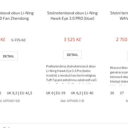
isová obuv Li-Ning
Stolnotenisová obuv Li-Ning
Stolní te
2.0 Fan Zhendong
Hawk Eye 3.0 PRO (blue)
WAVE
 Kč
3 525 Kč
2 750
5 775 Kč
DETAIL
DETAIL
Profesionálna stolnotenisová obuv
Mizuno Wave
Li-Ning Hawk Eye 3.0 Pro (bielo-
generace pro
modrá) s revolučnou technológiou
tenisové obu
Tuff-Tip pre extrémnu odolnosť voči
hledají dok
oderu. Ponúka špičkovú stabilitu,...
lehkostí, st
Kombinace..
2
UK 8,5 | EU 42,5
UK 6 | EU 39
UK 6,5 | EU 40
UK 7,5 | EU 41
36
37
d:
APPU007-420
Kód:
APPV005-3-39
K