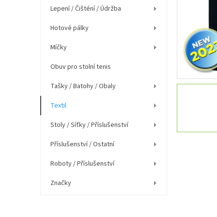
í
Lepení / Čišténí / Údržba
p
a
Hotové pálky
n
e
Míčky
l
Obuv pro stolní tenis
Tašky / Batohy / Obaly
Textil
Stoly / Síťky / Příslušenství
Příslušenství / Ostatní
Roboty / Příslušenství
Značky