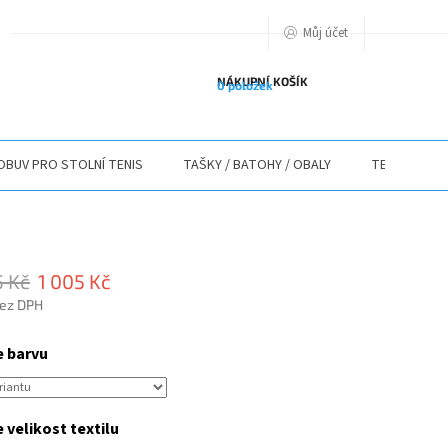
Můj účet
PODMIENKY OCHRANY OSOBNÝCH ÚDAJOV
O NÁS
ODSTOUPENÍ O
NÁKUPNÍ KOŠÍK
0 položek
OBUV PRO STOLNÍ TENIS
TAŠKY / BATOHY / OBALY
TEXTIL
5 Kč
1 005 Kč
bez DPH
e barvu
 velikost textilu