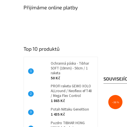
Přijímáme online platby
Top 10 produktů
Ochranná páska - Tibhar
SOFT (10mm) - 50cm / 1
raketa
50 Kč
SOUVISEJÍ
PROFI raketa GEWO XOLO
ALLround / Neoflexx eFT48
/ Mega Flex Control
1 865 Kč
–36 %
Potah Nittaku GeneXtion
1 435 Kč
Puzdro TIBHAR HONG