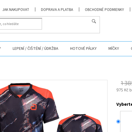
JAK NAKUPOVAT
DOPRAVA A PLATBA
OBCHODNÉ PODMIENKY
Y
LEPENÍ / ČIŠTÉNÍ / ÚDRŽBA
HOTOVÉ PÁLKY
MÍČKY
1 38
975 Kč 
Měrná
cena:
Vyberte