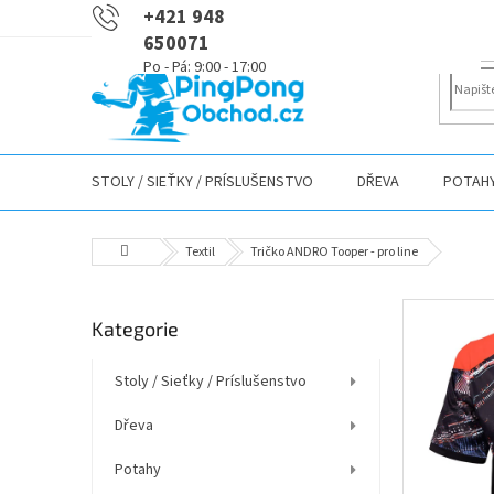
Přejít
+421 948
na
650071
obsah
STOLY / SIEŤKY / PRÍSLUŠENSTVO
DŘEVA
POTAH
Domů
Textil
Tričko ANDRO Tooper - pro line
P
Přeskočit
Kategorie
o
kategorie
s
t
Stoly / Sieťky / Príslušenstvo
r
Dřeva
a
n
Potahy
n