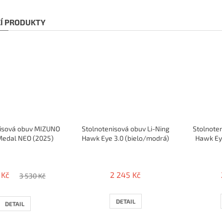
CÍ PRODUKTY
nisová obuv MIZUNO
Stolnotenisová obuv Li-Ning
Stolnoten
edal NEO (2025)
Hawk Eye 3.0 (bielo/modrá)
Hawk Eye
 Kč
2 245 Kč
3 530 Kč
DETAIL
DETAIL