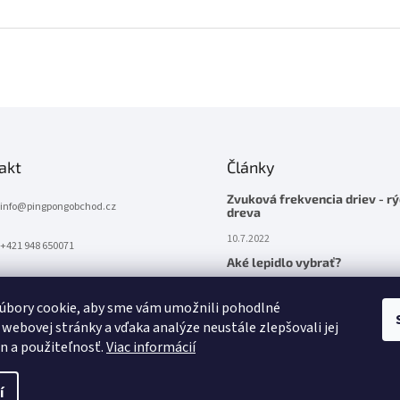
akt
Články
Zvuková frekvencia driev - rý
info
@
pingpongobchod.cz
dreva
10.7.2022
+421 948 650071
Aké lepidlo vybrať?
10.7.2022
úbory cookie, aby sme vám umožnili pohodlné
 webovej stránky a vďaka analýze neustále zlepšovali jej
on a použiteľnosť.
Viac informácií
í