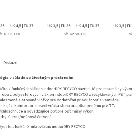
 36
UK 4,5 | EU 37
UK 5 | EU 38
UK 3,5 | EU 36
UK 5,5 | EU 38,5
UK 4,5 | EU 37
UK 6 | EU 39
UK 5 | EU 38
UK 3,5 | EU
UK 6,
ód:
MIZ5511360
Kód:
APPV003-36
Kó
Diskuze
ógia v súlade so životným prostredím
ričko z funkčných vlákien indoorDRY RECYCO navrhnuté pre maximálny výko
ýroba z polyesterových vlákien indoorDRY RECYCO z recyklovaných PET plas
miestnené sieťované vložky pre dodatočnú priedušnosť a ventiláciu.
ynikajúci komfort pri nosení vďaka strihu prispôsobenému pre TT.
ýchloschnúce a odvádzajúce pot pre optimálny výkon.
arby: Čierna/neónová červená
lyester, funkčné mikrovlákno indoorDRY RECYCO