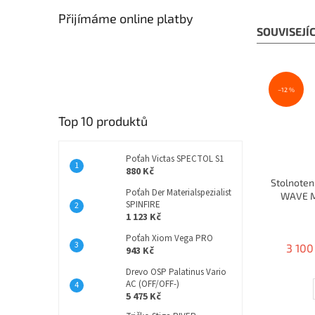
Přijímáme online platby
SOUVISEJÍ
–12 %
Top 10 produktů
Poťah Victas SPECTOL S1
880 Kč
Stolnote
Poťah Der Materialspezialist
WAVE M
SPINFIRE
1 123 Kč
Poťah Xiom Vega PRO
3 100
943 Kč
Drevo OSP Palatinus Vario
AC (OFF/OFF-)
5 475 Kč