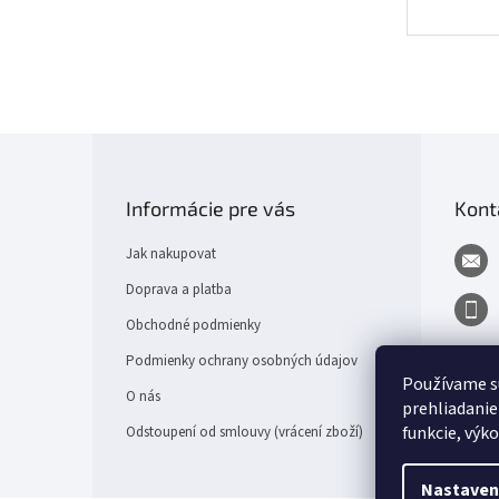
Z
á
p
Informácie pre vás
Kont
a
t
Jak nakupovat
í
Doprava a platba
Obchodné podmienky
Podmienky ochrany osobných údajov
Používame s
O nás
prehliadanie
funkcie, výk
Odstoupení od smlouvy (vrácení zboží)
Nastaven