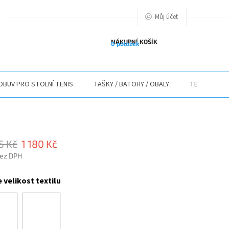
Můj účet
PODMIENKY OCHRANY OSOBNÝCH ÚDAJOV
O NÁS
ODSTOUPENÍ O
NÁKUPNÍ KOŠÍK
0 položek
OBUV PRO STOLNÍ TENIS
TAŠKY / BATOHY / OBALY
TEXTIL
5 Kč
1 180 Kč
bez DPH
 velikost textilu