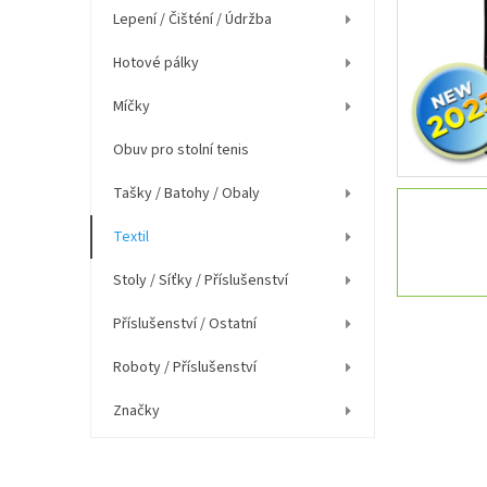
í
Lepení / Čišténí / Údržba
p
a
Hotové pálky
n
e
Míčky
l
Obuv pro stolní tenis
Tašky / Batohy / Obaly
Textil
Stoly / Síťky / Příslušenství
Příslušenství / Ostatní
Roboty / Příslušenství
Značky