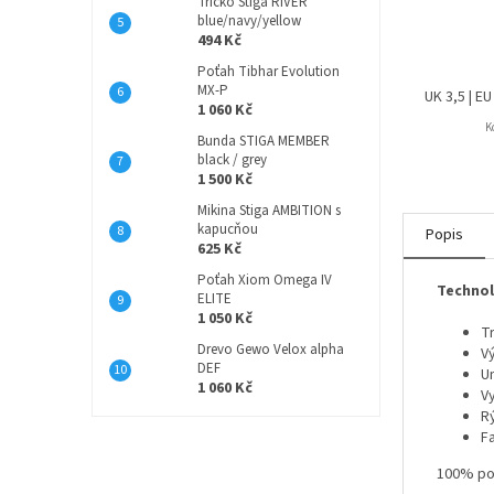
Tričko Stiga RIVER
blue/navy/yellow
494 Kč
Poťah Tibhar Evolution
MX-P
UK 3,5 | EU
1 060 Kč
K
Bunda STIGA MEMBER
black / grey
1 500 Kč
Mikina Stiga AMBITION s
kapucňou
Popis
625 Kč
Poťah Xiom Omega IV
Technol
ELITE
1 050 Kč
T
Drevo Gewo Velox alpha
V
DEF
U
1 060 Kč
V
R
F
100% po