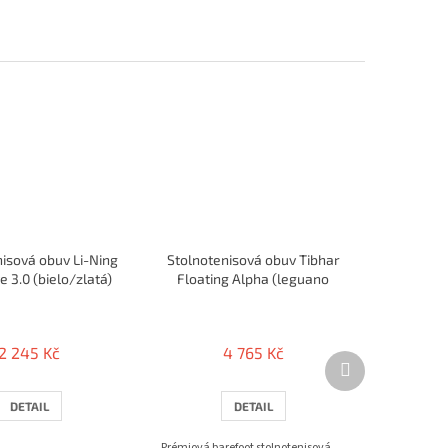
isová obuv Li-Ning
Stolnotenisová obuv Tibhar
 3.0 (bielo/zlatá)
Floating Alpha (leguano
barefoot)
2 245 Kč
4 765 Kč
Další
produkt
DETAIL
DETAIL
Prémiová barefoot stolnotenisová