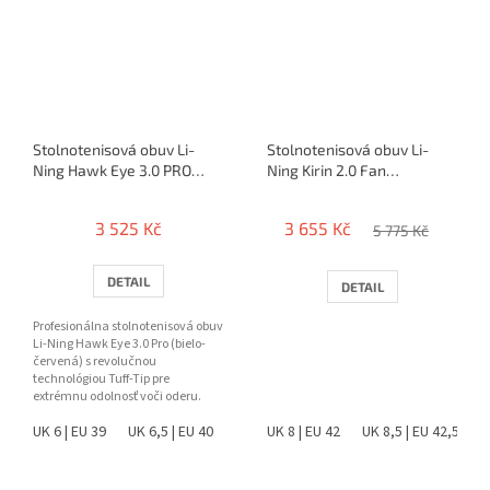
Stolnotenisová obuv Li-
Stolnotenisová obuv Li-
Ning Hawk Eye 3.0 PRO
Ning Kirin 2.0 Fan
(red)
Zhendong
3 525 Kč
3 655 Kč
5 775 Kč
DETAIL
DETAIL
Profesionálna stolnotenisová obuv
Li-Ning Hawk Eye 3.0 Pro (bielo-
červená) s revolučnou
technológiou Tuff-Tip pre
extrémnu odolnosť voči oderu.
Ponúka špičkovú stabilitu,...
UK 6 | EU 39
UK 6,5 | EU 40
UK 7,5 | EU 41
UK 8 | EU 42
UK 8 | EU 42
UK 8,5 | EU 42,5
UK 8,5 |