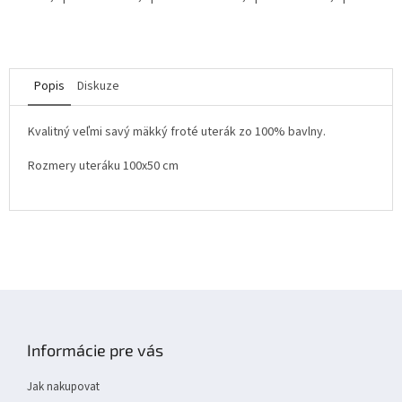
Popis
Diskuze
Kvalitný veľmi savý mäkký froté uterák zo 100% bavlny.
Rozmery uteráku 100x50 cm
Z
á
p
Informácie pre vás
a
t
Jak nakupovat
í