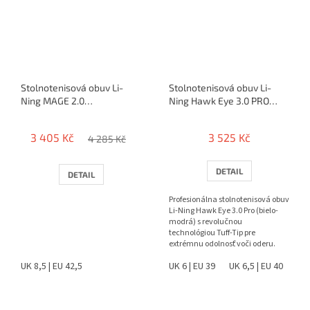
Stolnotenisová obuv Li-
Stolnotenisová obuv Li-
Ning MAGE 2.0
Ning Hawk Eye 3.0 PRO
(bielo/modrá)
(blue)
3 405 Kč
3 525 Kč
4 285 Kč
DETAIL
DETAIL
Profesionálna stolnotenisová obuv
Li-Ning Hawk Eye 3.0 Pro (bielo-
modrá) s revolučnou
technológiou Tuff-Tip pre
extrémnu odolnosť voči oderu.
Ponúka špičkovú stabilitu,...
UK 8,5 | EU 42,5
UK 6 | EU 39
UK 6,5 | EU 40
UK 