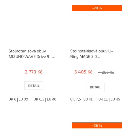
–20 %
Stolnotenisová obuv
Stolnotenisová obuv Li-
MIZUNO WAVE Drive 9 -
Ning MAGE 2.0
(2024)
(bielo/ružovo/čierna)
2 770 Kč
3 405 Kč
4 285 Kč
DETAIL
DETAIL
UK 6 | EU 39
UK 6,5 | EU 40
UK 7 | EU 40,5
UK 7,5 | EU 41
UK 10 | EU 44,5
UK 11 | EU 46
UK 10
–36 %