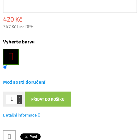
420 Kč
347 Kč bez DPH
Měrná
cena:
Vyberte barvu
Možnosti doručení
PŘIDAT DO KOŠÍKU
Detailní informace