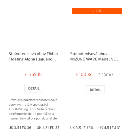
–12 %
Stolnotenisová obuv Tibhar
Stolnotenisová obuv
Floating Alpha (leguano
MIZUNO WAVE Medal NEO
barefoot)
(2025)
4 765 Kč
3 100 Kč
3 530 Kč
DETAIL
DETAIL
Prémiová barefoot stolnotenisová
obuv vyvinutá v spolupráci
TIBHAR × Leguano. Nulový drop,
extrémne flexibilná podrážka a
maximálny cit pre pohyb pri stole.
UK 3,5 | EU 36
UK 4,5 | EU 37
UK 5 | EU 38
UK 3,5 | EU 36
UK 6 | EU 39
UK 4,5 | EU 37
UK 6,5 |
U