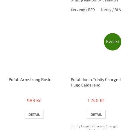
tvrdší, presný pocit – ideálny pre
technickú a topspinovú hru.
červený / RED
čierny / BLACK
Novinka
Poťah Armstrong Rosin
Poťah Joola Trinity Charged
Hugo Calderano
983 Kč
1 740 Kč
DETAIL
DETAIL
Trinity Hugo Calderano Charged