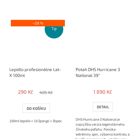
–28 %
Tip
Lepidlo profesionálne Lat-
Potah DHS Hurricane 3
X 100ml
National 39°
290 Kč
1 890 Kč
405 Kč
DETAIL
DO KOŠÍKU
DHS Hurricane 3 National je
100ml lepidlo + 10 špongii + štipec
najvyššia verzia legendárneho
čínskeho poťahu. Ponúka
extrémny spin, výbornú kontrolu a