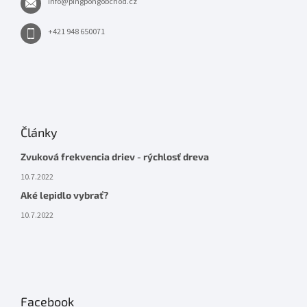
info
@
pingpongobchod.cz
+421 948 650071
Články
Zvuková frekvencia driev - rýchlosť dreva
10.7.2022
Aké lepidlo vybrať?
10.7.2022
Facebook