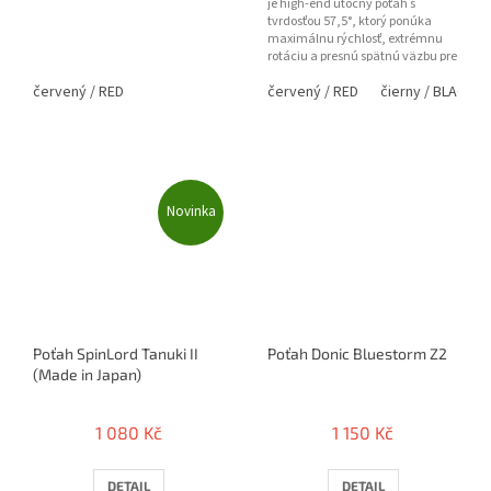
je high-end útočný poťah s
tvrdosťou 57,5°, ktorý ponúka
maximálnu rýchlosť, extrémnu
rotáciu a presnú spätnú väzbu pre
profesionálnu hru.
červený / RED
červený / RED
čierny / BLACK
Novinka
Poťah SpinLord Tanuki II
Poťah Donic Bluestorm Z2
(Made in Japan)
1 080 Kč
1 150 Kč
DETAIL
DETAIL