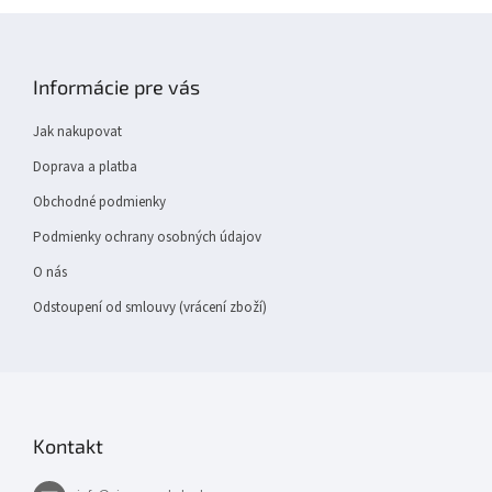
Z
á
p
Informácie pre vás
a
t
Jak nakupovat
í
Doprava a platba
Obchodné podmienky
Podmienky ochrany osobných údajov
O nás
Odstoupení od smlouvy (vrácení zboží)
Kontakt