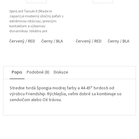
SpinLord Tanuki II (Made in
Japan) je moderný útočný poťah s
extrémnou rotáciou, presným
kontaktom a výbornou
dynamikou. Ideálny pre
topspinových hráčov, ktorí chcú
červený / RED
čierny / BLACK
červený / RED
čierny / BLACK
kombinovať...
Popis
Podobné (8)
Diskuze
Stredne tvrdá špongia modrej farby a 44-45° tvrdosti od
výrobcu Friendship. Rýchlejšia, veľmi dobré sa kombinuje so
sendvičom alebo OX trávou.