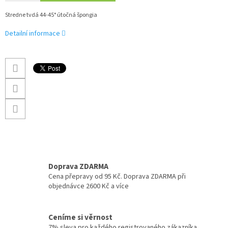
Stredne tvdá 44-45° útočná špongia
Detailní informace
Doprava ZDARMA
Cena přepravy od 95 Kč. Doprava ZDARMA při
objednávce 2600 Kč a více
Ceníme si věrnost
7% sleva pro každého registrovaného zákazníka