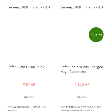
topspinových hráčov, ktorí chcú
červený / RED
čierny / BLACK
červený / RED
čierny / BLACK
kombinovať...
Novinka
Poťah Victas CURL P3aV
Poťah Joola Trinity Charged
Hugo Calderano
970 Kč
1 740 Kč
DETAIL
DETAIL
Ekvivalent poťahu TSP CURL P3
Trinity Hugo Calderano Charged
Alpha R
je high-end útočný poťah s