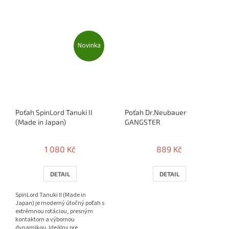
Novinka
Poťah SpinLord Tanuki II
Poťah Dr.Neubauer
(Made in Japan)
GANGSTER
1 080 Kč
889 Kč
DETAIL
DETAIL
SpinLord Tanuki II (Made in
Japan) je moderný útočný poťah s
extrémnou rotáciou, presným
kontaktom a výbornou
dynamikou. Ideálny pre