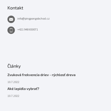
Kontakt
info
@
pingpongobchod.cz
+421 948 650071
Články
Zvuková frekvencia driev - rýchlosť dreva
10.7.2022
Aké lepidlo vybrať?
10.7.2022