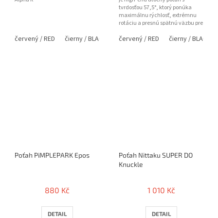
tvrdosťou 57,5°, ktorý ponúka
maximálnu rýchlosť, extrémnu
rotáciu a presnú spätnú väzbu pre
profesionálnu hru.
červený / RED
čierny / BLACK
červený / RED
čierny / BLACK
Poťah PiMPLEPARK Epos
Poťah Nittaku SUPER DO
Knuckle
880 Kč
1 010 Kč
DETAIL
DETAIL