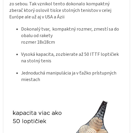
zo sebou. Tak vznikol tento dokonalo kompaktný
zberač ktorý oslovil tisíce stolných tenistov v celej
Európe ale už aj v USA a Ázii
Dokonalý tvar, kompaktný rozmer, zmestí sa do
obalu od rakety
rozmer 18x18cm
Vysoká kapacita, zozbierate až 50 ITTF loptičiek
na stolný tenis
Jednoduchá manipulácia ja v ťažko prístupných
miestach