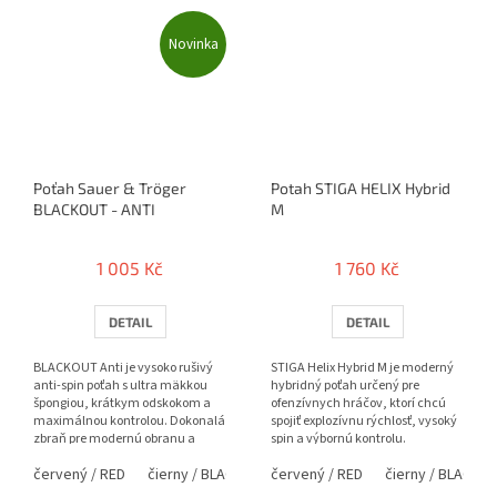
Novinka
Poťah Sauer & Tröger
Potah STIGA HELIX Hybrid
BLACKOUT - ANTI
M
1 005 Kč
1 760 Kč
DETAIL
DETAIL
BLACKOUT Anti je vysoko rušivý
STIGA Helix Hybrid M je moderný
anti-spin poťah s ultra mäkkou
hybridný poťah určený pre
špongiou, krátkym odskokom a
ofenzívnych hráčov, ktorí chcú
maximálnou kontrolou. Dokonalá
spojiť explozívnu rýchlosť, vysoký
zbraň pre modernú obranu a
spin a výbornú kontrolu.
nečitateľnú hru pri stole.
Kombinácia medium tvrdej...
červený / RED
čierny / BLACK
modrý / BLUE
červený / RED
čierny / BLACK