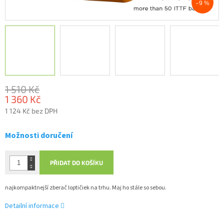
–9 %
1 510 Kč
1 360 Kč
1 124 Kč bez DPH
Měrná
cena:
Možnosti doručení
PŘIDAT DO KOŠÍKU
najkompaktnejší zberač loptičiek na trhu. Maj ho stále so sebou.
Detailní informace