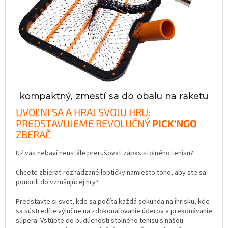
UVOĽNI SA A HRAJ SVOJU HRU:
PREDSTAVUJEME REVOLUČNÝ
PICK'NGO
ZBERAČ
Už vás nebaví neustále prerušovať zápas stolného tenisu?
Chcete zbierať rozhádzané loptičky namiesto toho, aby ste sa
ponorili do vzrušujúcej hry?
Predstavte si svet, kde sa počíta každá sekunda na ihrisku, kde
sa sústredíte výlučne na zdokonaľovanie úderov a prekonávanie
súpera. Vstúpte do budúcnosti stolného tenisu s našou