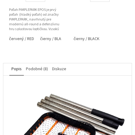
Poťah PiMPLEPARK EPOS je prvý
poťah (hladký poťah) od značky
PiMPLEPARK, navrhnutý pre
modernú all-round a defenzívnu
hru s plastovou loptičkou. Vysoký
grip vrchnej gumy,...
červený / RED
čierny / BLACK
čierny / BLACK
Popis
Podobné (8)
Diskuze