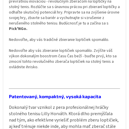
prevratnou inováciou - revolučným zberačom na loptičky na
stolný tenis. Rozlúčte sa s únavnou prácou pri zbieraní loptičky a
odhaľte skutočný potenciál hry. Pripravte sa na zvýšenie úrovne
svojej hry, zbavte sa bariér a vychutnajte si vzrušenie z
nerušeného stolného tenisu. Budúcnosť je tu a začína sa s
Pick'NGo.
Nedovoľte, aby vás tradičné zbieranie loptičiek spomalilo.
Nedovoľte aby vás zbieranie loptičiek spomalilo. Zvýšte váš
výkon dokonalým boostrom času Čas beží - buďte prvý, kto sa
zmocní tohto revolučného zberača loptičiek na stolný tenis a
ovládnite ihrisko.
Patentovaný, kompaktný, vysoká kapacita
Dokonalý tvar vznikol z pera profesionálnej hráčky
stolného tenisu Lilly Horváth. Ktorá dlho premýšľala
nad tým, ako efektívne vyriešiť problém zberu loptičiek,
aj keď trénuje niekde inde, aby mohla mať zberač stále