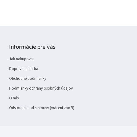
Z
á
p
Informácie pre vás
a
t
Jak nakupovat
í
Doprava a platba
Obchodné podmienky
Podmienky ochrany osobných údajov
O nás
Odstoupení od smlouvy (vrácení zboží)