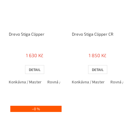
Drevo Stiga Clipper
Drevo Stiga Clipper CR
1 630 Kč
1 850 Kč
DETAIL
DETAIL
Konkávna / Master
Rovná / Classic
Konkávna / Master
Penholder / PEN
Rovná / Clas
–0 %