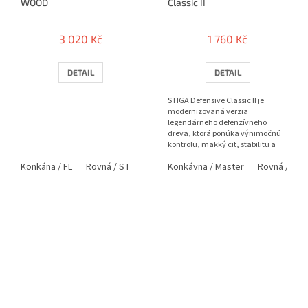
WOOD
Classic II
3 020 Kč
1 760 Kč
DETAIL
DETAIL
STIGA Defensive Classic II je
modernizovaná verzia
legendárneho defenzívneho
dreva, ktorá ponúka výnimočnú
kontrolu, mäkký cit, stabilitu a
presnosť. Ideálna voľba pre
Konkána / FL
Rovná / ST
Konkávna / Master
Rovná / Clas
obranných...