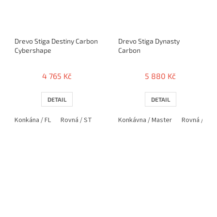
Drevo Stiga Destiny Carbon
Drevo Stiga Dynasty
Cybershape
Carbon
4 765 Kč
5 880 Kč
DETAIL
DETAIL
Konkána / FL
Rovná / ST
Penholder / PEN
Konkávna / Master
Rovná / Clas