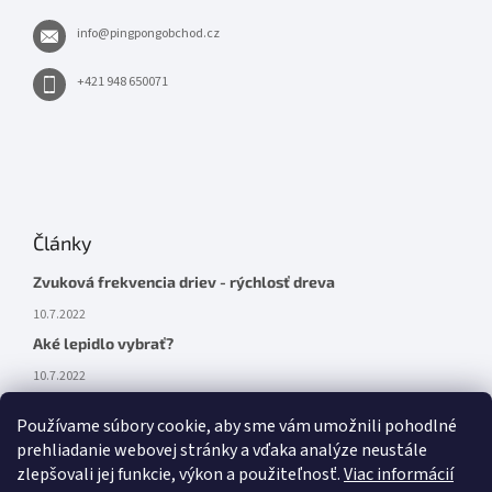
info
@
pingpongobchod.cz
+421 948 650071
Články
Zvuková frekvencia driev - rýchlosť dreva
10.7.2022
Aké lepidlo vybrať?
10.7.2022
Používame súbory cookie, aby sme vám umožnili pohodlné
prehliadanie webovej stránky a vďaka analýze neustále
zlepšovali jej funkcie, výkon a použiteľnosť.
Viac informácií