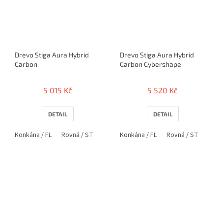
Drevo Stiga Aura Hybrid
Drevo Stiga Aura Hybrid
Carbon
Carbon Cybershape
5 015 Kč
5 520 Kč
DETAIL
DETAIL
Konkána / FL
Rovná / ST
Penholder / PEN
Konkána / FL
Rovná / ST
Pen