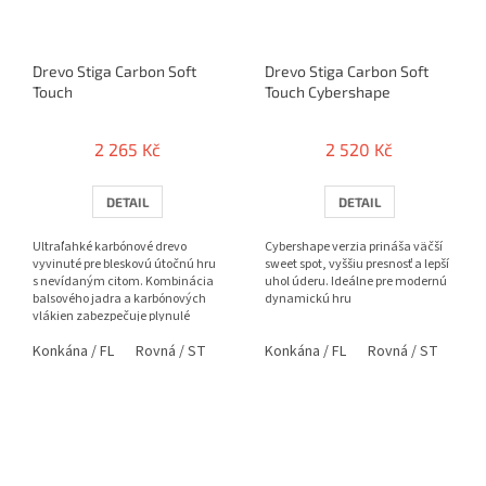
Drevo Stiga Carbon Soft
Drevo Stiga Carbon Soft
Touch
Touch Cybershape
2 265 Kč
2 520 Kč
DETAIL
DETAIL
Ultraľahké karbónové drevo
Cybershape verzia prináša väčší
vyvinuté pre bleskovú útočnú hru
sweet spot, vyššiu presnosť a lepší
s nevídaným citom. Kombinácia
uhol úderu. Ideálne pre modernú
balsového jadra a karbónových
dynamickú hru
vlákien zabezpečuje plynulé
prechody medzi údermi a...
Konkána / FL
Rovná / ST
Konkána / FL
Rovná / ST