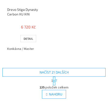
Drevo Stiga Dynasty
Carbon XU XIN
6 720 Kč
DETAIL
Konkávna / Master
NAČÍST 21 DALŠÍCH
S
1
7
t
O
r
135
položek celkem
v
á
l
NAHORU
n
á
k
d
o
v
a