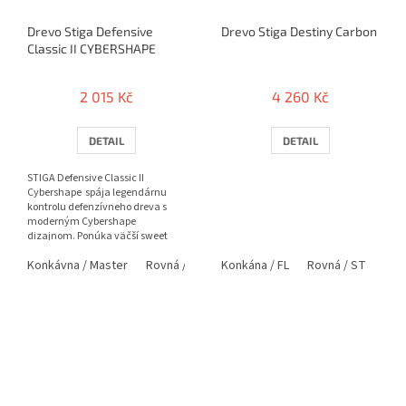
Drevo Stiga Defensive
Drevo Stiga Destiny Carbon
Classic II CYBERSHAPE
2 015 Kč
4 260 Kč
DETAIL
DETAIL
STIGA Defensive Classic II
Cybershape spája legendárnu
kontrolu defenzívneho dreva s
moderným Cybershape
dizajnom. Ponúka väčší sweet
spot, presnejšie údery a ešte
Konkávna / Master
Rovná / Classic
Konkána / FL
Rovná / ST
Pen
lepší...