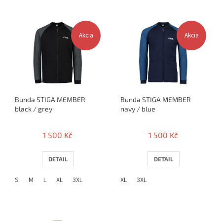
í
p
V
r
ý
o
Akcia
Akcia
p
d
i
u
s
k
p
t
r
ů
o
Bunda STIGA MEMBER
Bunda STIGA MEMBER
d
black / grey
navy / blue
u
k
t
1 500 Kč
1 500 Kč
ů
DETAIL
DETAIL
S
M
L
XL
3XL
XL
3XL