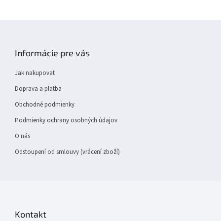
á
c
n
í
Z
í
p
á
r
p
v
Informácie pre vás
k
a
y
t
Jak nakupovat
v
í
ý
Doprava a platba
p
i
Obchodné podmienky
s
Podmienky ochrany osobných údajov
u
O nás
Odstoupení od smlouvy (vrácení zboží)
Kontakt