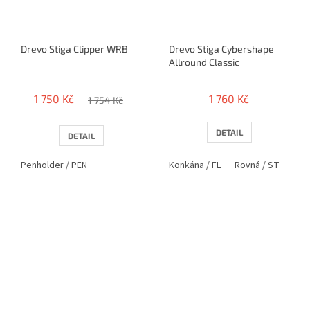
Drevo Stiga Clipper WRB
Drevo Stiga Cybershape
Allround Classic
1 750 Kč
1 760 Kč
1 754 Kč
DETAIL
DETAIL
Penholder / PEN
Konkána / FL
Rovná / ST
Pen